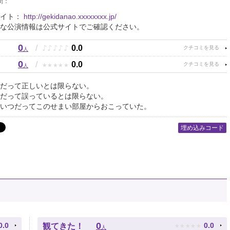
間：
サイト：
http://gekidanao.xxxxxxxx.jp/
な公演情報は公式サイトでご確認ください。
0
♪
♪
♪
♪
♪
/
0.0
人
0
★
★
★
★
★
/
0.0
人
だって正しいとは限らない。
だって誤っているとは限らない。
いつだってこのせまい部屋からおこっていた。
埋め込みコード
★
★
★
★
★
0
0.0
0.0
観てきた！
人