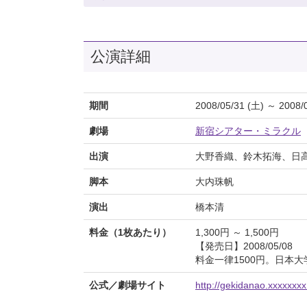
公演詳細
期間
2008/05/31 (土) ～ 2008/
劇場
新宿シアター・ミラクル
出演
大野香織、鈴木拓海、日
脚本
大内珠帆
演出
橋本清
料金（1枚あたり）
1,300円 ～ 1,500円
【発売日】2008/05/08
料金一律1500円。日本
公式／劇場サイト
http://gekidanao.xxxxxxxx.