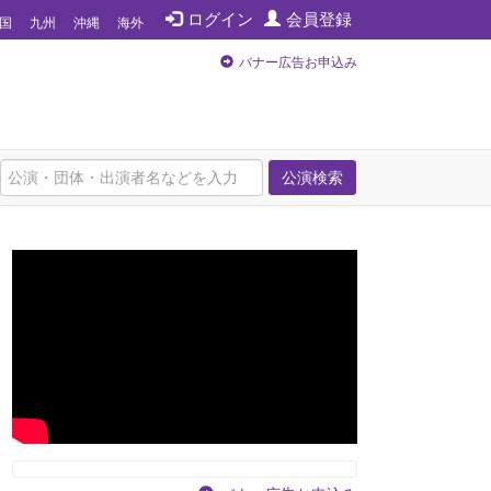
ログイン
会員登録
国
九州
沖縄
海外
バナー広告お申込み
公演検索