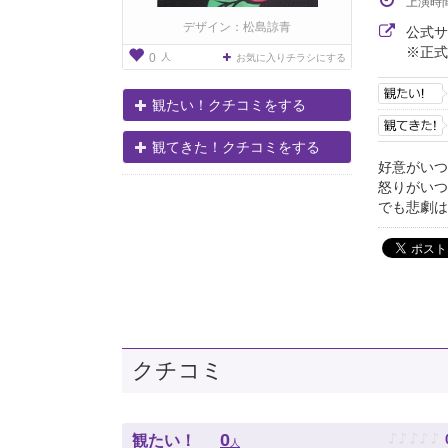
上演時
デザイン：松島諒青
公式
※正式
人
0
お気に入りチラシにする
観たい！クチコミをする
観てきた！クチコミをする
好意がいつ
怒りがいつ
でも悲劇は
クチコミ
♪
♪
♪
♪
♪
0
観たい！
人