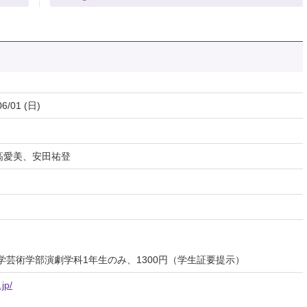
06/01 (日)
高愛美、安田祐登
大学芸術学部演劇学科1年生のみ、1300円（学生証要提示）
jp/