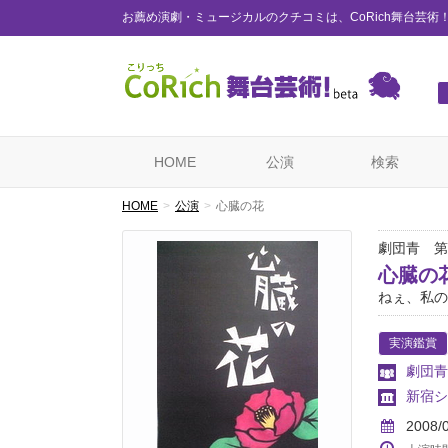
お薦め演劇・ミュージカルのクチコミは、CoRich舞台芸術
HOME
公演
検索
HOME
公演
心臓の花
劇団青 第
心臓の
ねぇ、私の
実演鑑賞
劇団青
新宿シ
2008/