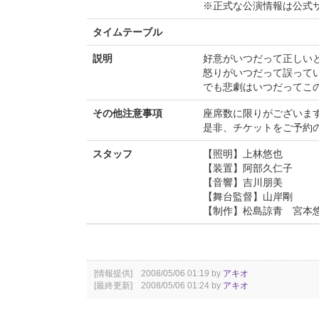
※正式な公演情報は公式
タイムテーブル
説明
好意がいつだって正しい
怒りがいつだって誤って
でも悲劇はいつだってこ
その他注意事項
座席数に限りがございま
是非、チケットをご予約
スタッフ
【照明】上林悠也
【装置】阿部久仁子
【音響】吉川朋美
【舞台監督】山岸剛
【制作】松島諒青 宮本
[情報提供] 2008/05/06 01:19 by
アキオ
[最終更新] 2008/05/06 01:24 by
アキオ