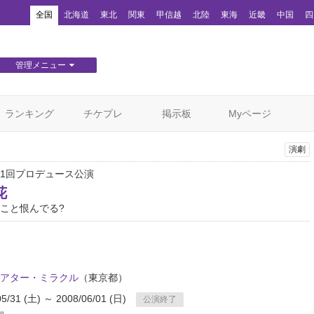
！
全国
北海道
東北
関東
甲信越
北陸
東海
近畿
中国
四
管理メニュー
団体WEBサイト管理
顧客管理
ランキング
チケプレ
掲示板
Myページ
演劇
1回プロデュース公演
花
こと恨んでる?
アター・ミラクル
（東京都）
05/31 (土) ～ 2008/06/01 (日)
公演終了