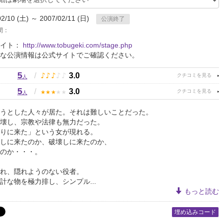
02/10 (土) ～ 2007/02/11 (日)
公演終了
間：
サイト：
http://www.tobugeki.com/stage.php
な公演情報は公式サイトでご確認ください。
5
♪
♪
♪
♪
♪
/
3.0
人
5
★
★
★
★
★
/
3.0
人
うとした人々が居た。それは難しいことだった。
壊し、宗教や法律も無力だった。
りに来た」という女が現れる。
しに来たのか、破壊しに来たのか、
のか・・・。
れ、隠れようのない役者。
計な物を極力排し、シンプル...
もっと読む
埋め込みコード