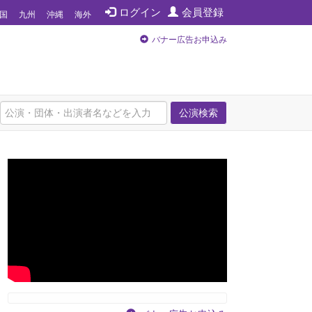
ログイン
会員登録
国
九州
沖縄
海外
バナー広告お申込み
公演検索