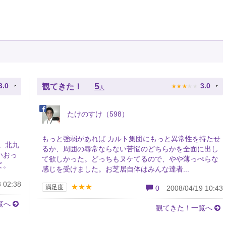
★
★
★
★
★
5
3.0
3.0
観てきた！
人
たけのすけ（598）
もっと強弱があれば カルト集団にもっと異常性を持たせ
。北九
るか、周囲の尋常ならない苦悩のどちらかを全面に出し
いおっ
て欲しかった。どっちもヌケてるので、やや薄っぺらな
て。
感じを受けました。お芝居自体はみんな達者...
 02:38
★★★
満足度
0
2008/04/19 10:43
覧へ
観てきた！一覧へ