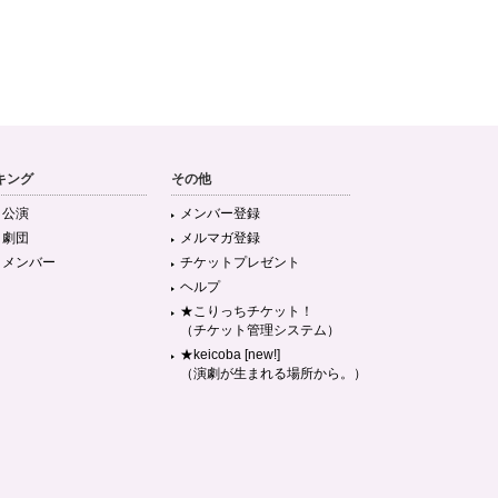
キング
その他
目公演
メンバー登録
目劇団
メルマガ登録
目メンバー
チケットプレゼント
ヘルプ
★こりっちチケット！
（チケット管理システム）
★keicoba [new!]
（演劇が生まれる場所から。）