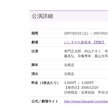
公演詳細
期間
2007/02/10 (土) ～ 2007/02/
劇場
にしすがも創造舎 【閉館】
出演
有門正太郎、内山ナオミ、寺
藤昌弘、宗像秀幸、葉山太司
脚本
泊篤志
演出
泊篤志
料金（1枚あたり）
3,000円 ～ 3,000円
【発売日】2006/12/20
日時指定・全席自由 学生\20
公式／劇場サイト
http://www.tobugeki.com/sta