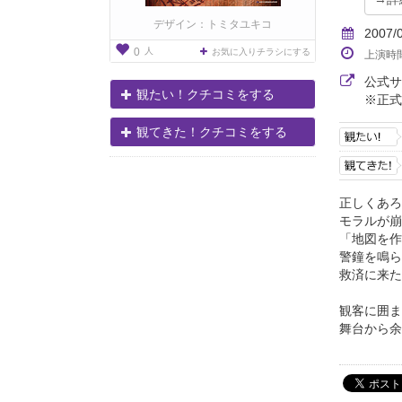
デザイン：トミタユキコ
2007/
人
0
お気に入りチラシにする
上演時
公式
観たい！クチコミをする
※正式
観てきた！クチコミをする
正しくあろ
モラルが崩
「地図を作
警鐘を鳴ら
救済に来た
観客に囲ま
舞台から余