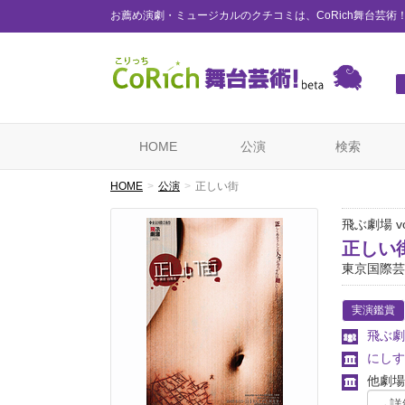
お薦め演劇・ミュージカルのクチコミは、CoRich舞台芸術
HOME
公演
検索
HOME
公演
正しい街
飛ぶ劇場 vo
正しい
東京国際芸
実演鑑賞
飛ぶ劇
にしす
他劇場