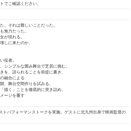
イトでご確認ください。
た。それは難しいことだった。
も無力だった。
女が現れる。
壊しに来たのか、
い役者。
、シンプルな囲み舞台で芝居に挑む。
きを、語られることを前提に書き、
の融合による
開、舞台空間作りを試みる。
「描く」ことを徹底的に突き詰め、
メージを覆す
ポストパフォーマンストークを実施。ゲストに北九州出身で映画監督の