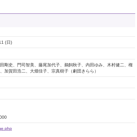
11 (日)
田剛史、門司智美、藤尾加代子、鵜飼秋子、内田ゆみ、木村健二、権
、加賀田浩二、大畑佳子、宗真樹子（劇団きらら）
00
ge.php