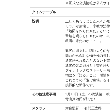
※正式な公演情報は公式サ
タイムテーブル
説明
正しくあろうとした人々が居
モラルが崩壊し、宗教や法律
「地図を作りに来た」という
警鐘を鳴らしに来たのか、破
救済に来たのか・・・。
観客に囲まれ、隠れようのな
舞台から余計な物を極力排し
通常語られることのないト書
通常の芝居部分とト書き語り
ダイナミックなストーリー展
物語を「語る」こと、感情を
これまでの『飛ぶ劇場』をイ
挑戦的な新作です。
その他注意事項
2月10日（土）の終演後、
青山真治氏が決定！
スタッフ
舞台監督 / 有門正太郎