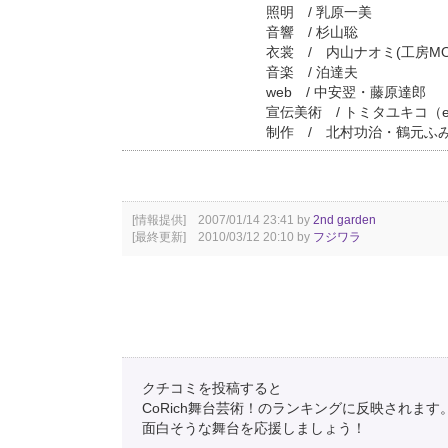
照明 / 乳原一美
音響 / 杉山聡
衣裳 / 内山ナオミ(工房MO
音楽 / 泊達夫
web / 中安翌・藤原達郎
宣伝美術 / トミタユキコ（ec
制作 / 北村功治・鶴元ふ
[情報提供] 2007/01/14 23:41 by
2nd garden
[最終更新] 2010/03/12 20:10 by
フジワラ
クチコミを投稿すると
CoRich舞台芸術！のランキングに反映されます
面白そうな舞台を応援しましょう！