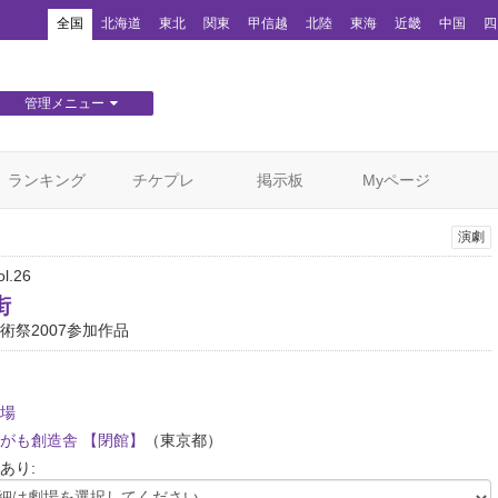
！
全国
北海道
東北
関東
甲信越
北陸
東海
近畿
中国
四
管理メニュー
団体WEBサイト管理
顧客管理
ランキング
チケプレ
掲示板
Myページ
演劇
l.26
街
術祭2007参加作品
場
がも創造舎 【閉館】
（東京都）
あり: