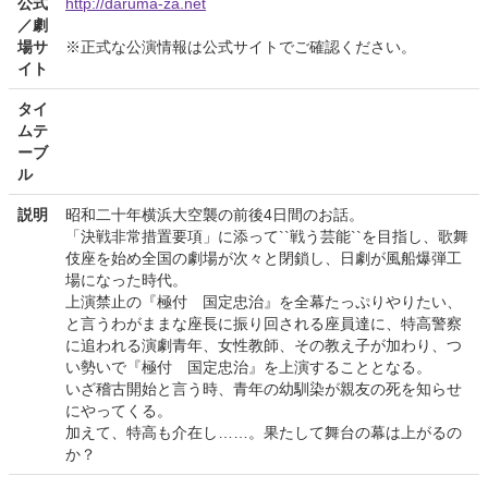
公式
http://daruma-za.net
／劇
場サ
※正式な公演情報は公式サイトでご確認ください。
イト
タイ
ムテ
ーブ
ル
説明
昭和二十年横浜大空襲の前後4日間のお話。
「決戦非常措置要項」に添って``戦う芸能``を目指し、歌舞
伎座を始め全国の劇場が次々と閉鎖し、日劇が風船爆弾工
場になった時代。
上演禁止の『極付 国定忠治』を全幕たっぷりやりたい、
と言うわがままな座長に振り回される座員達に、特高警察
に追われる演劇青年、女性教師、その教え子が加わり、つ
い勢いで『極付 国定忠治』を上演することとなる。
いざ稽古開始と言う時、青年の幼馴染が親友の死を知らせ
にやってくる。
加えて、特高も介在し……。果たして舞台の幕は上がるの
か？