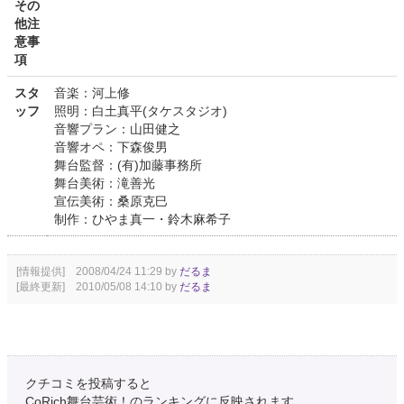
その
他注
意事
項
スタ
音楽：河上修
ッフ
照明：白土真平(タケスタジオ)
音響プラン：山田健之
音響オペ：下森俊男
舞台監督：(有)加藤事務所
舞台美術：滝善光
宣伝美術：桑原克巳
制作：ひやま真一・鈴木麻希子
[情報提供] 2008/04/24 11:29 by
だるま
[最終更新] 2010/05/08 14:10 by
だるま
クチコミを投稿すると
CoRich舞台芸術！のランキングに反映されます。