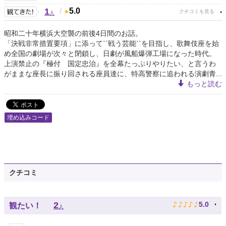
1
/
5.0
人
昭和二十年横浜大空襲の前後4日間のお話。
「決戦非常措置要項」に添って``戦う芸能``を目指し、歌舞伎座を始
め全国の劇場が次々と閉鎖し、日劇が風船爆弾工場になった時代。
上演禁止の『極付 国定忠治』を全幕たっぷりやりたい、と言うわ
がままな座長に振り回される座員達に、特高警察に追われる演劇青...
もっと読む
埋め込みコード
クチコミ
♪
♪
♪
♪
♪
2
5.0
観たい！
人