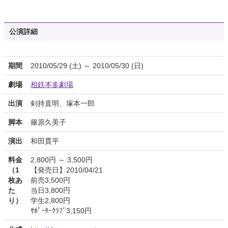
公演詳細
期間
2010/05/29 (土) ～ 2010/05/30 (日)
劇場
相鉄本多劇場
出演
剣持直明、塚本一郎
脚本
篠原久美子
演出
和田貫平
料金
2,800円 ～ 3,500円
（1
【発売日】2010/04/21
枚あ
前売3,500円
た
当日3,800円
り）
学生2,800円
ｻﾎﾟｰﾀｰｸﾗﾌﾞ3,150円