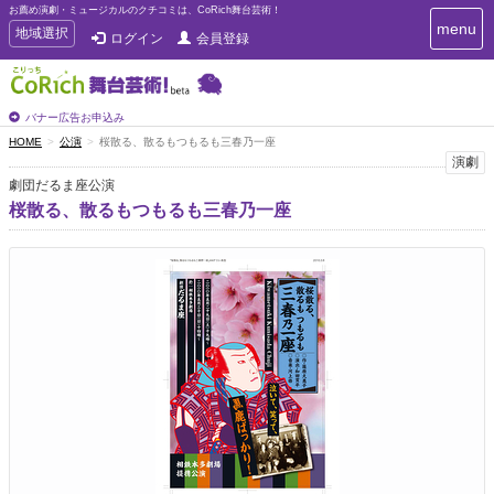
お薦め演劇・ミュージカルのクチコミは、CoRich舞台芸術！
T
menu
T
地域選択
ログイン
会員登録
o
o
g
g
g
g
l
l
バナー広告お申込み
e
e
HOME
公演
桜散る、散るもつもるも三春乃一座
n
n
演劇
a
a
v
劇団だるま座公演
i
v
桜散る、散るもつもるも三春乃一座
g
i
a
g
t
a
i
t
o
n
i
o
n