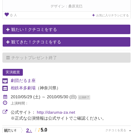
デザイン：桑原克巳
人
0
お気に入りチラシにする
観たい！クチコミをする
観てきた！クチコミをする
チケットプレゼント終了
実演鑑賞
劇団だるま座
相鉄本多劇場
（神奈川県）
2010/05/29 (土) ～ 2010/05/30 (日)
公演終了
上演時間：
公式サイト：
http://daruma-za.net
※正式な公演情報は公式サイトでご確認ください。
2
/
5.0
人