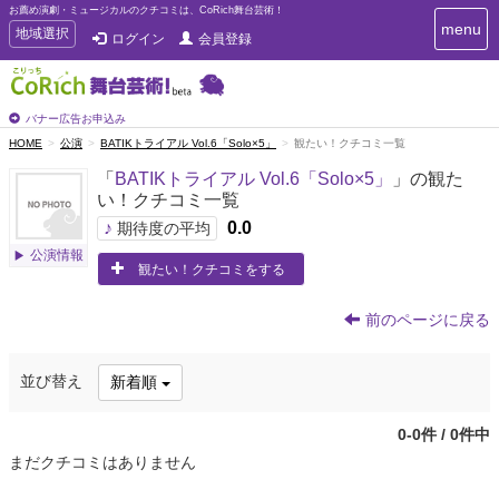
お薦め演劇・ミュージカルのクチコミは、CoRich舞台芸術！
T
menu
T
地域選択
ログイン
会員登録
o
o
g
g
g
g
l
l
バナー広告お申込み
e
e
HOME
公演
BATIKトライアル Vol.6「Solo×5」
観たい！クチコミ一覧
n
n
a
「
BATIKトライアル Vol.6「Solo×5」
」の観た
a
v
い！クチコミ一覧
i
v
g
♪
0.0
i
期待度の平均
a
g
公演情報
t
観たい！クチコミをする
a
i
t
o
n
i
前のページに戻る
o
n
並び替え
新着順
0-0件 / 0件中
まだクチコミはありません