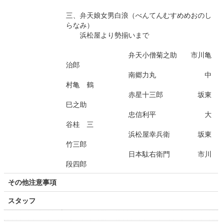
三、弁天娘女男白浪（べんてんむすめめおのし
らなみ）
浜松屋より勢揃いまで
弁天小僧菊之助 市川亀
治郎
南郷力丸 中
村亀 鶴
赤星十三郎 坂東
巳之助
忠信利平 大
谷桂 三
浜松屋幸兵衛 坂東
竹三郎
日本駄右衛門 市川
段四郎
その他注意事項
スタッフ