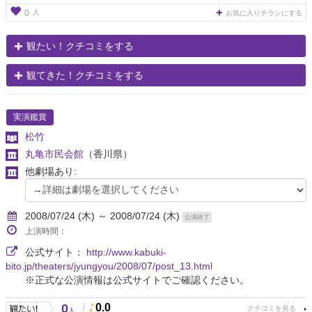
人
0
お気に入りチラシにする
観たい！クチコミをする
観てきた！クチコミをする
実演鑑賞
松竹
丸亀市民会館
（香川県）
他劇場あり:
2008/07/24 (木) ～ 2008/07/24 (木)
公演終了
上演時間：
公式サイト：
http://www.kabuki-
bito.jp/theaters/jyungyou/2008/07/post_13.html
※正式な公演情報は公式サイトでご確認ください。
0
/
0.0
人