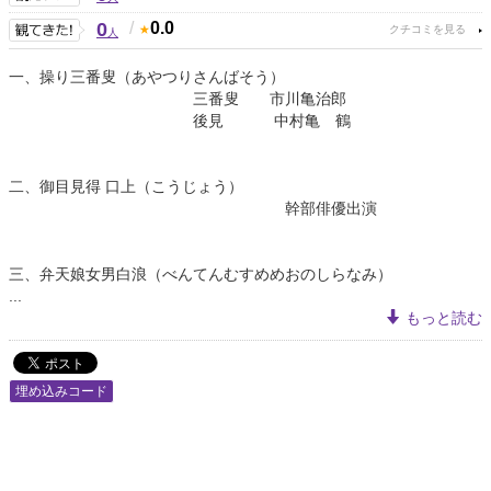
0
/
0.0
人
一、操り三番叟（あやつりさんばそう）
三番叟 市川亀治郎
後見 中村亀 鶴
二、御目見得 口上（こうじょう）
幹部俳優出演
三、弁天娘女男白浪（べんてんむすめめおのしらなみ）
...
もっと読む
埋め込みコード