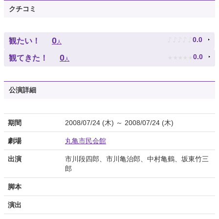
クチコミ
♪
♪
♪
♪
♪
0
0.0
観たい！
人
★
★
★
★
★
0
0.0
観てきた！
人
公演詳細
期間
2008/07/24 (木) ～ 2008/07/24 (木)
劇場
丸亀市民会館
出演
市川段四郎、市川亀治郎、中村亀鶴、坂東竹三
郎
脚本
演出