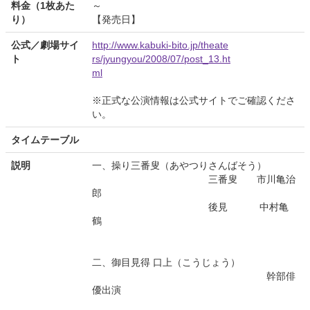
料金（1枚あた
～
り）
【発売日】
公式／劇場サイ
http://www.kabuki-bito.jp/theate
ト
rs/jyungyou/2008/07/post_13.ht
ml
※正式な公演情報は公式サイトでご確認くださ
い。
タイムテーブル
説明
一、操り三番叟（あやつりさんばそう）
三番叟 市川亀治
郎
後見 中村亀
鶴
二、御目見得 口上（こうじょう）
幹部俳
優出演