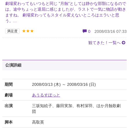
劇場変わってもいつもと同じ "月蝕"としては静かな部類になるので
は。途中ちょっと退屈に感じましたが、ラストで一気に物語が動き
ますね。 劇場変わってもスタイル変えないところはエラいと思
う。...
★★★
満足度
0
2008/03/16 07:33
観てきた！一覧へ
公演詳細
期間
2008/03/13 (木) ～ 2008/03/16 (日)
劇場
あうるすぽっと
出演
三坂知絵子、藤田実加、有村深羽、ほか月蝕歌劇
団
脚本
高取英