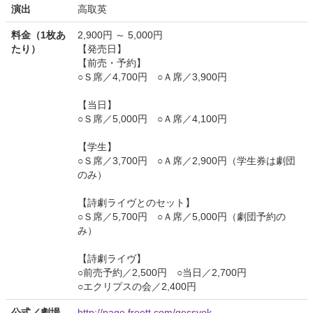
演出
高取英
料金（1枚あ
2,900円 ～ 5,000円
たり）
【発売日】
【前売・予約】
○Ｓ席／4,700円 ○Ａ席／3,900円
【当日】
○Ｓ席／5,000円 ○Ａ席／4,100円
【学生】
○Ｓ席／3,700円 ○Ａ席／2,900円（学生券は劇団
のみ）
【詩劇ライヴとのセット】
○Ｓ席／5,700円 ○Ａ席／5,000円（劇団予約の
み）
【詩劇ライヴ】
○前売予約／2,500円 ○当日／2,700円
○エクリプスの会／2,400円
公式／劇場
http://page.freett.com/gessyok