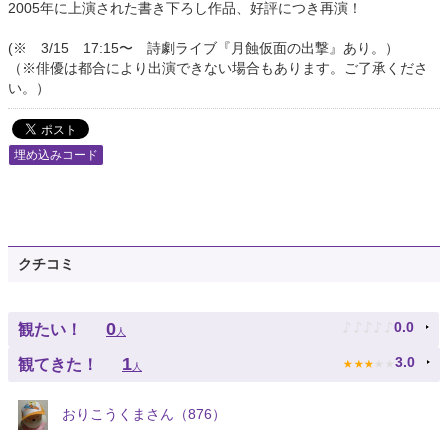
2005年に上演された書き下ろし作品、好評につき再演！
(※ 3/15 17:15〜 詩劇ライブ『月蝕仮面の出撃』あり。）
（※俳優は都合により出演できない場合もあります。ご了承くださ
い。）
埋め込みコード
クチコミ
♪
♪
♪
♪
♪
0
0.0
観たい！
人
★
★
★
★
★
1
3.0
観てきた！
人
おりこうくまさん（876）