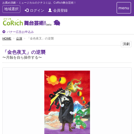
お薦め演劇・ミュージカルのクチコミは、CoRich舞台芸術！
T
menu
T
地域選択
ログイン
会員登録
o
o
g
g
g
g
l
l
バナー広告お申込み
e
e
HOME
公演
「金色夜叉」の逆襲
n
n
演劇
a
a
v
「金色夜叉」の逆襲
i
v
〜月蝕を自ら操作する〜
g
i
a
g
t
a
i
t
o
n
i
o
n