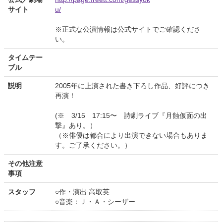
サイト
u/
※正式な公演情報は公式サイトでご確認くださ
い。
タイムテー
ブル
説明
2005年に上演された書き下ろし作品、好評につき
再演！
(※ 3/15 17:15〜 詩劇ライブ『月蝕仮面の出
撃』あり。）
（※俳優は都合により出演できない場合もありま
す。ご了承ください。）
その他注意
事項
スタッフ
○作・演出:高取英
○音楽：Ｊ・Ａ・シーザー