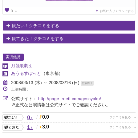
人
0
お気に入りチラシにする
観たい！クチコミをする
観てきた！クチコミをする
実演鑑賞
月蝕歌劇団
あうるすぽっと
（東京都）
2008/03/13 (木) ～ 2008/03/16 (日)
公演終了
上演時間：
公式サイト：
http://page.freett.com/gessyoku/
※正式な公演情報は公式サイトでご確認ください。
0
/
0.0
人
1
/
3.0
人