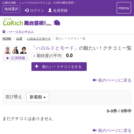
お薦め演劇・ミュージカルのクチコミは、CoRich舞台芸術！
T
menu
T
地域選択
ログイン
会員登録
o
o
g
g
g
g
l
l
バナー広告お申込み
e
e
HOME
公演
ハロルドとモード
観たい！クチコミ一覧
n
n
a
「
ハロルドとモード
」の観たい！クチコミ一覧
a
v
i
v
♪
0.0
期待度の平均
公演情報
g
i
a
観たい！クチコミをする
g
t
a
i
t
o
前のページに戻る
n
i
o
並び替え
新着順
n
0-0件 / 0件中
まだクチコミはありません
前のページに戻る