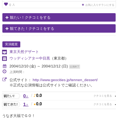
人
0
お気に入りチラシにする
観たい！クチコミをする
観てきた！クチコミをする
実演鑑賞
東京天然デザート
ウッディシアター中目黒
（東京都）
2004/12/10 (金) ～ 2004/12/12 (日)
公演終了
上演時間：
公式サイト：
http://www.geocities.jp/tennen_dessert/
※正式な公演情報は公式サイトでご確認ください。
0
/
0.0
人
1
/
0.0
人
うなぎ大福でＧＯ！