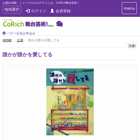
お薦め演劇・ミュージカルのクチコミは、CoRich舞台芸術！
T
menu
T
地域選択
ログイン
会員登録
o
o
g
g
g
g
l
l
バナー広告お申込み
e
e
HOME
公演
誰かが誰かを愛してる
n
n
演劇
a
a
v
誰かが誰かを愛してる
i
v
g
i
a
g
t
a
i
t
o
n
i
o
n