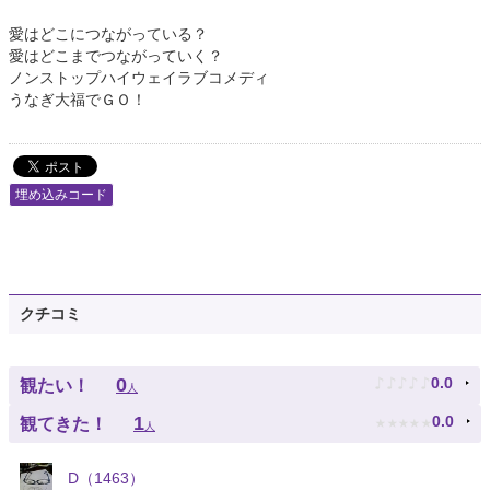
愛はどこにつながっている？
愛はどこまでつながっていく？
ノンストップハイウェイラブコメディ
うなぎ大福でＧＯ！
埋め込みコード
クチコミ
♪
♪
♪
♪
♪
0
0.0
観たい！
人
★
★
★
★
★
1
0.0
観てきた！
人
D（1463）