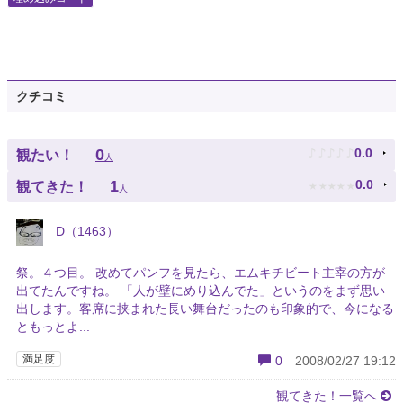
クチコミ
♪
♪
♪
♪
♪
0
0.0
観たい！
人
★
★
★
★
★
1
0.0
観てきた！
人
D（1463）
祭。４つ目。 改めてパンフを見たら、エムキチビート主宰の方が
出てたんですね。 「人が壁にめり込んでた」というのをまず思い
出します。客席に挟まれた長い舞台だったのも印象的で、今になる
ともっとよ...
満足度
0
2008/02/27 19:12
観てきた！一覧へ