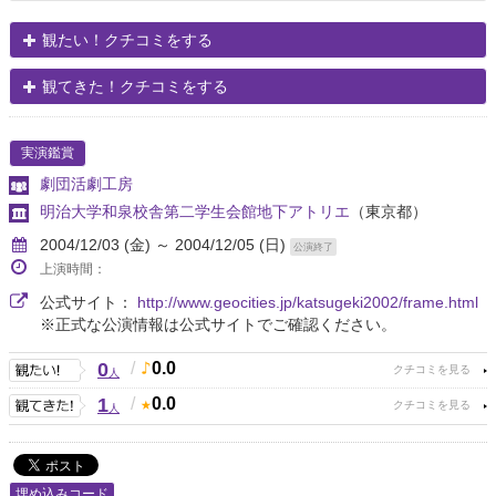
観たい！クチコミをする
観てきた！クチコミをする
実演鑑賞
劇団活劇工房
明治大学和泉校舎第二学生会館地下アトリエ
（東京都）
2004/12/03 (金) ～ 2004/12/05 (日)
公演終了
上演時間：
公式サイト：
http://www.geocities.jp/katsugeki2002/frame.html
※正式な公演情報は公式サイトでご確認ください。
0
/
0.0
人
1
/
0.0
人
埋め込みコード