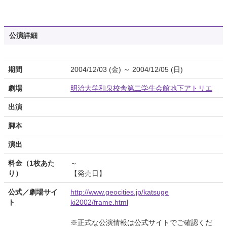
公演詳細
期間
2004/12/03 (金) ～ 2004/12/05 (日)
劇場
明治大学和泉校舎第二学生会館地下アトリエ
出演
脚本
演出
料金（1枚あた
～
り）
【発売日】
公式／劇場サイ
http://www.geocities.jp/katsuge
ト
ki2002/frame.html
※正式な公演情報は公式サイトでご確認くだ