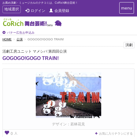
お薦め演劇・ミュージカルのクチコミは、CoRich舞台芸術！
T
menu
T
地域選択
ログイン
会員登録
o
o
g
g
g
g
l
l
バナー広告お申込み
e
e
HOME
公演
GOGOGO!GOGO TRAIN!
n
n
演劇
a
a
v
活劇工房ユニット マメシバ 第四回公演
i
v
GOGOGO!GOGO TRAIN!
g
i
a
g
t
a
i
t
o
n
i
o
n
デザイン：若林花見
人
0
お気に入りチラシにする