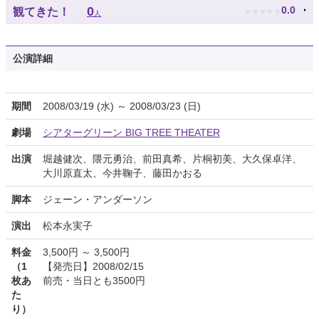
★
★
★
★
★
0
0.0
観てきた！
人
公演詳細
期間
2008/03/19 (水) ～ 2008/03/23 (日)
劇場
シアターグリーン BIG TREE THEATER
出演
堀越健次、隈元勇治、前田真希、片桐初美、大久保卓洋、
大川原直太、今井鞠子、藤田かおる
脚本
ジェーン・アンダーソン
演出
松本永実子
料金
3,500円 ～ 3,500円
（1
【発売日】2008/02/15
枚あ
前売・当日とも3500円
た
り）