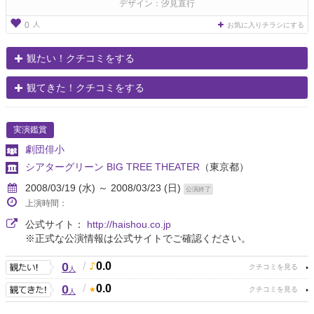
デザイン：汐見直行
人
0
お気に入りチラシにする
観たい！クチコミをする
観てきた！クチコミをする
実演鑑賞
劇団俳小
シアターグリーン BIG TREE THEATER
（東京都）
2008/03/19 (水) ～ 2008/03/23 (日)
公演終了
上演時間：
公式サイト：
http://haishou.co.jp
※正式な公演情報は公式サイトでご確認ください。
0
/
0.0
人
0
/
0.0
人