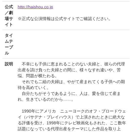
公式
http://haishou.co.jp
／劇
場サ
※正式な公演情報は公式サイトでご確認ください。
イト
タイ
ムテ
ーブ
ル
説明
不幸にも子供に恵まれることのない夫婦と、彼らの代理
出産を請け負った夫婦との間に、様々なすれ違いや、苦
悩、問題が横たわる。
それでも二組の夫婦は、やがて産まれてくる子供への期
待を高めていく。
自分たちがそうであるように、人は、愛を信じて産ま
れ、生きているのだから……。
1990年にアメリカ ニューヨークのオフ・ブロードウェ
イ（パサデナ・プレイハウス）で上演されたときに絶大な
る評価を受け、1998年にテレビ映画化もされた、ここ数年
話題になっている代理出産をテーマにした作品を取り上