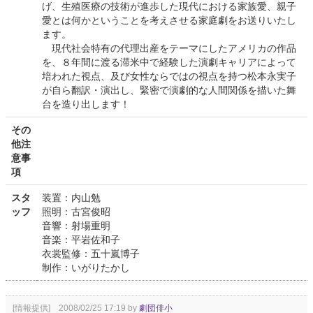
げ、生殖医療の技術が進歩した現代における家族愛、親子
愛とは何かということを考えさせる家庭劇をお送りいたし
ます。
現代社会特有の代理出産をテーマにしたアメリカの作品
を、８年間に渡る滞米中で経験した演劇キャリアによって
培われた視点、及び女性ならではの視点を持つ松本永実子
が自ら翻訳・演出し、緊密で演劇的な人間関係を描いた舞
台を造り出します！
その
他注
意事
項
スタ
装置：内山勉
ッフ
照明：古宮俊昭
音響：射場重明
音楽：平岩佐和子
衣裳監修：五十嵐博子
制作：いがりたかし
[情報提供] 2008/02/25 17:19 by
劇団俳小