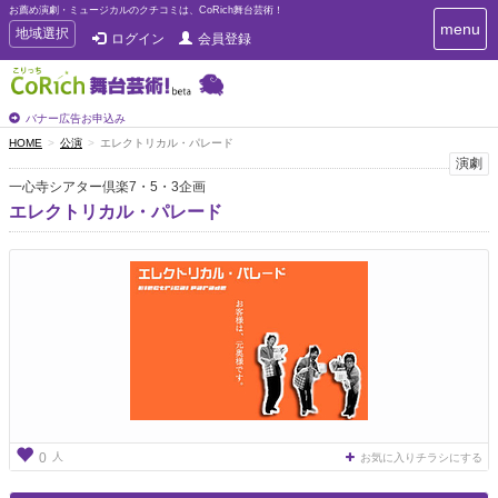
お薦め演劇・ミュージカルのクチコミは、CoRich舞台芸術！
T
menu
T
地域選択
ログイン
会員登録
o
o
g
g
g
g
l
l
バナー広告お申込み
e
e
HOME
公演
エレクトリカル・パレード
n
n
演劇
a
a
v
一心寺シアター倶楽7・5・3企画
i
v
エレクトリカル・パレード
g
i
a
g
t
a
i
t
o
n
i
o
n
人
0
お気に入りチラシにする