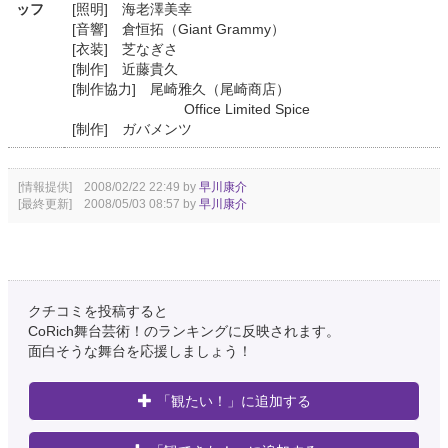
ッフ
[照明] 海老澤美幸
[音響] 倉恒拓（Giant Grammy）
[衣装] 芝なぎさ
[制作] 近藤貴久
[制作協力] 尾崎雅久（尾崎商店）
Office Limited Spice
[制作] ガバメンツ
[情報提供] 2008/02/22 22:49 by
早川康介
[最終更新] 2008/05/03 08:57 by
早川康介
クチコミを投稿すると
CoRich舞台芸術！のランキングに反映されます。
面白そうな舞台を応援しましょう！
「観たい！」に追加する