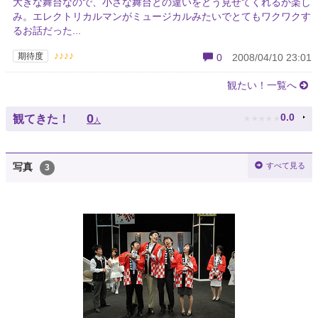
大きな舞台なので、小さな舞台との違いをどう見せてくれるか楽し
み。エレクトリカルマンがミュージカルみたいでとてもワクワクす
るお話だった...
♪♪♪♪
期待度
0
2008/04/10 23:01
観たい！一覧へ
★
★
★
★
★
0
0.0
観てきた！
人
すべて見る
写真
3