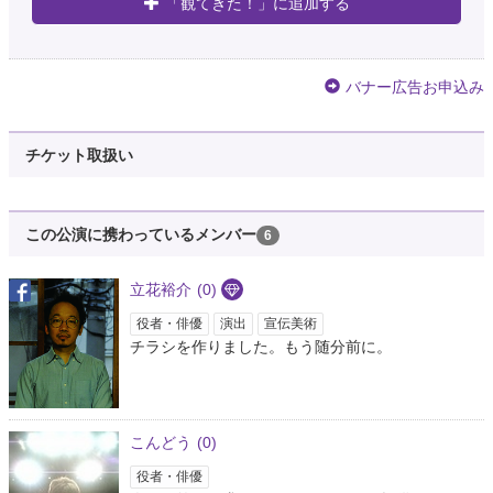
「観てきた！」に追加する
バナー広告お申込み
チケット取扱い
この公演に携わっているメンバー
6
立花裕介
(0)
役者・俳優
演出
宣伝美術
チラシを作りました。もう随分前に。
こんどう
(0)
役者・俳優