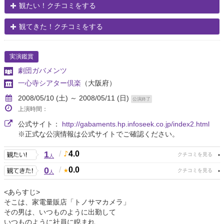
観たい！クチコミをする
観てきた！クチコミをする
実演鑑賞
劇団ガバメンツ
一心寺シアター倶楽
（大阪府）
2008/05/10 (土) ～ 2008/05/11 (日)
公演終了
上演時間：
公式サイト：
http://gabaments.hp.infoseek.co.jp/index2.html
※正式な公演情報は公式サイトでご確認ください。
1
/
4.0
人
0
/
0.0
人
<あらすじ>
そこは、家電量販店「トノサマカメラ」
その男は、いつものように出勤して
いつものように社員に睨まれ、