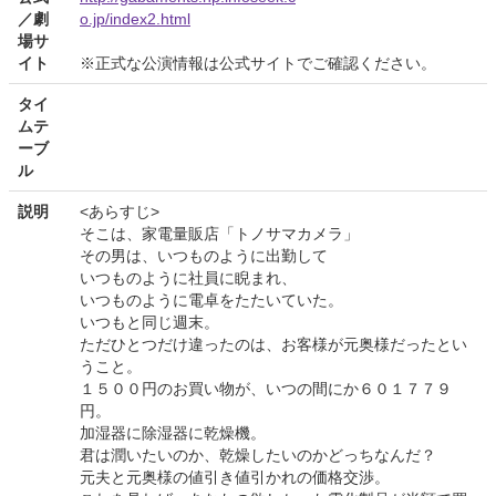
／劇
o.jp/index2.html
場サ
イト
※正式な公演情報は公式サイトでご確認ください。
タイ
ムテ
ーブ
ル
説明
<あらすじ>
そこは、家電量販店「トノサマカメラ」
その男は、いつものように出勤して
いつものように社員に睨まれ、
いつものように電卓をたたいていた。
いつもと同じ週末。
ただひとつだけ違ったのは、お客様が元奥様だったとい
うこと。
１５００円のお買い物が、いつの間にか６０１７７９
円。
加湿器に除湿器に乾燥機。
君は潤いたいのか、乾燥したいのかどっちなんだ？
元夫と元奥様の値引き値引かれの価格交渉。