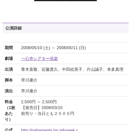
公演詳細
期間
2008/05/10 (土) ～ 2008/05/11 (日)
劇場
一心寺シアター倶楽
出演
青木直敬、近藤貴久、中田絵美子、片山誠子、本多真理
脚本
早川康介
演出
早川康介
料金
2,500円 ～ 2,500円
（1枚
【発売日】2008/03/15
あた
前売り・当日とも２５００円
り）
公式
http://gabaments.hp.infoseek.c