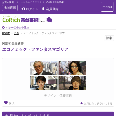
お薦め演劇・ミュージカルのクチコミは、CoRich舞台芸術！
T
menu
T
地域選択
ログイン
会員登録
o
o
g
g
g
g
l
l
バナー広告お申込み
e
e
HOME
公演
エコノミック・ファンタスマゴリア
n
n
演劇
a
a
v
阿部初美最新作
i
v
エコノミック・ファンタスマゴリア
g
i
a
g
t
a
i
t
o
n
i
o
n
デザイン：佐藤慎也
人
0
お気に入りチラシにする
観たい！クチコミをする