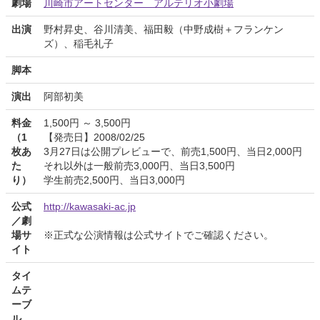
劇場
川崎市アートセンター アルテリオ小劇場
出演
野村昇史、谷川清美、福田毅（中野成樹＋フランケン
ズ）、稲毛礼子
脚本
演出
阿部初美
料金
1,500円 ～ 3,500円
（1
【発売日】2008/02/25
枚あ
3月27日は公開プレビューで、前売1,500円、当日2,000円
た
それ以外は一般前売3,000円、当日3,500円
り）
学生前売2,500円、当日3,000円
公式
http://kawasaki-ac.jp
／劇
場サ
※正式な公演情報は公式サイトでご確認ください。
イト
タイ
ムテ
ーブ
ル