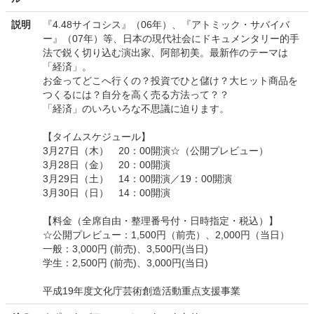
説明
『4.48サイコシス』（06年）、『アトミック・サバイバ
ー』（07年）等、日本の現代社会にドキュメンタリー的手
法で鋭く切り込む演出家、阿部初美。最新作のテーマは
「経済」。
お金ってどこへ行くの？投資でひと儲け？大ヒット商品を
つくるには？自分を高く売る方法って？？
「経済」のいろいろな不思議に迫ります。
【タイムスケジュール】
3月27日（木） 20：00開演☆（公開プレビュー）
3月28日（金） 20：00開演
3月29日（土） 14：00開演／19：00開演
3月30日（日） 14：00開演
【料金（全席自由・整理番号付・日時指定・税込）】
☆公開プレビュー：1,500円（前売）、2,000円（当日）
一般：3,000円 (前売)、3,500円(当日)
学生：2,500円 (前売)、3,000円(当日)
平成19年度文化庁芸術創造活動重点支援事業