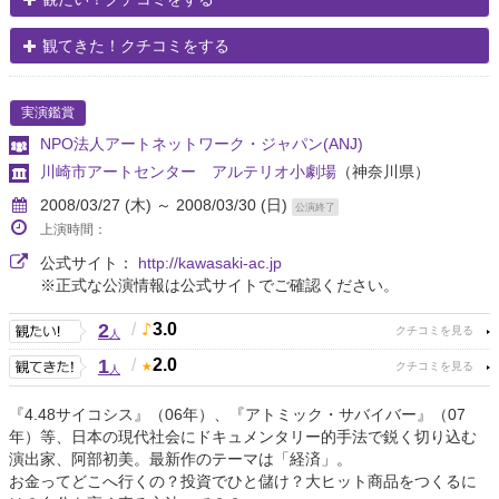
観てきた！クチコミをする
実演鑑賞
NPO法人アートネットワーク・ジャパン(ANJ)
川崎市アートセンター アルテリオ小劇場
（神奈川県）
2008/03/27 (木) ～ 2008/03/30 (日)
公演終了
上演時間：
公式サイト：
http://kawasaki-ac.jp
※正式な公演情報は公式サイトでご確認ください。
2
/
3.0
人
1
/
2.0
人
『4.48サイコシス』（06年）、『アトミック・サバイバー』（07
年）等、日本の現代社会にドキュメンタリー的手法で鋭く切り込む
演出家、阿部初美。最新作のテーマは「経済」。
お金ってどこへ行くの？投資でひと儲け？大ヒット商品をつくるに