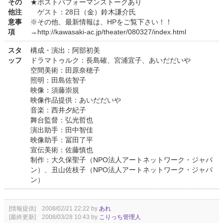
その
★ポストパフォーマンストークあり
他注
ゲスト：28日（金）鈴木謙介氏
意事
※その他、最新情報は、HPをご覧下さい！！
項
→http://kawasaki-ac.jp/theater/080327/index.html
スタ
構成・演出：阿部初美
ッフ
ドラマトゥルク：長島確、宮浦宜子、あいだだいや
空間美術：田原奈穂子
照明：田島佐智子
映像：須藤崇規
映像作品提供：あいだだいや
音楽：西井夕紀子
舞台監督：弘光哲也
演出助手：田中智佳
映像助手：冨田了平
宣伝美術：佐藤慎也
制作：大久保聖子（NPO法人アートネットワーク・ジャパ
ン）、丑山佐枝子（NPO法人アートネットワーク・ジャパ
ン）
[情報提供] 2008/02/21 22:22 by
あれ
[最終更新] 2008/03/28 10:43 by
こりっち管理人