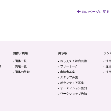
前のページに戻る
団体／劇場
掲示板
ラン
団体一覧
おしえて！舞台芸術
注
ミ
劇場一覧
フリートーク
注
団体の登録
出演者募集
注
スタッフ募集
ボランティア募集
オーディション告知
ワークショップ告知