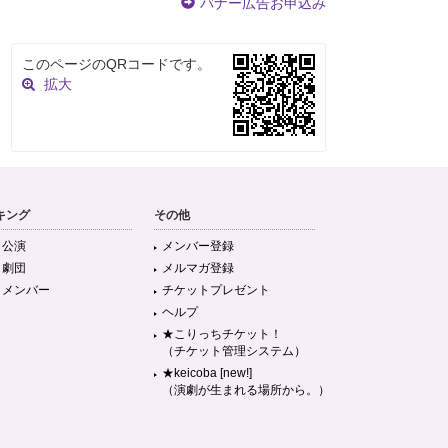
バナー広告お申込み
このページのQRコードです。
拡大
キング
その他
目公演
メンバー登録
目劇団
メルマガ登録
目メンバー
チケットプレゼント
ヘルプ
★こりっちチケット！
（チケット管理システム）
★keicoba [new!]
（演劇が生まれる場所から。）