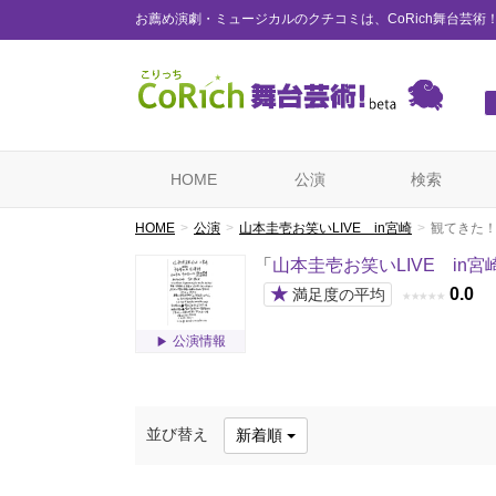
お薦め演劇・ミュージカルのクチコミは、CoRich舞台芸術
HOME
公演
検索
HOME
公演
山本圭壱お笑いLIVE in宮崎
観てきた
「
山本圭壱お笑いLIVE in宮
★
0.0
満足度の平均
★
★
★
★
★
公演情報
並び替え
新着順