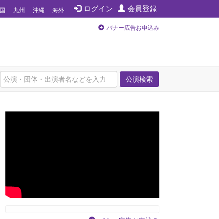
ログイン
会員登録
国
九州
沖縄
海外
バナー広告お申込み
公演検索