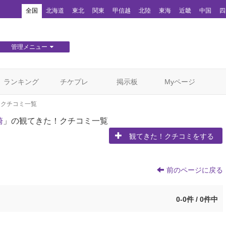
！
全国
北海道
東北
関東
甲信越
北陸
東海
近畿
中国
四
管理メニュー
団体WEBサイト管理
顧客管理
ランキング
チケプレ
掲示板
Myページ
！クチコミ一覧
崎
」の観てきた！クチコミ一覧
観てきた！クチコミをする
前のページに戻る
0-0件 / 0件中