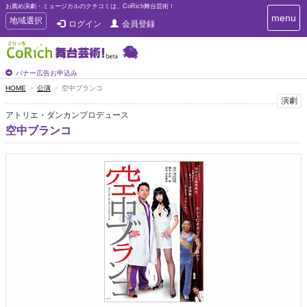
お薦め演劇・ミュージカルのクチコミは、CoRich舞台芸術！
T
menu
T
地域選択
ログイン
会員登録
o
o
g
g
g
g
l
l
バナー広告お申込み
e
e
HOME
公演
空中ブランコ
n
n
演劇
a
a
v
アトリエ・ダンカンプロデュース
i
v
空中ブランコ
g
i
a
g
t
a
i
t
o
n
i
o
n