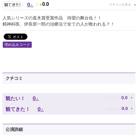
0
/
0.0
人
人気シリーズの直木賞受賞作品 待望の舞台化！！
精神科医、伊良部一郎の治療法で全ての人が救われる？！
埋め込みコード
クチコミ
♪
♪
♪
♪
♪
0
0.0
観たい！
人
★
★
★
★
★
0
0.0
観てきた！
人
公演詳細