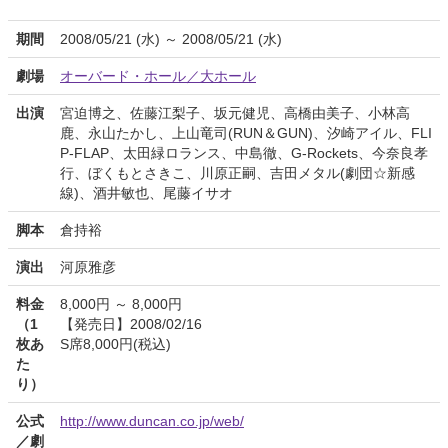
期間
2008/05/21 (水) ～ 2008/05/21 (水)
劇場
オーバード・ホール／大ホール
出演
宮迫博之、佐藤江梨子、坂元健児、高橋由美子、小林高
鹿、永山たかし、上山竜司(RUN＆GUN)、汐崎アイル、FLI
P-FLAP、太田緑ロランス、中島徹、G-Rockets、今奈良孝
行、ぼくもとさきこ、川原正嗣、吉田メタル(劇団☆新感
線)、酒井敏也、尾藤イサオ
脚本
倉持裕
演出
河原雅彦
料金
8,000円 ～ 8,000円
（1
【発売日】2008/02/16
枚あ
S席8,000円(税込)
た
り）
公式
http://www.duncan.co.jp/web/
／劇