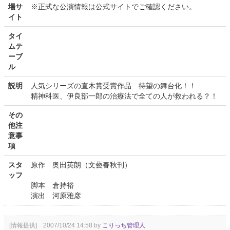
場サ
※正式な公演情報は公式サイトでご確認ください。
イト
タイ
ムテ
ーブ
ル
説明
人気シリーズの直木賞受賞作品 待望の舞台化！！
精神科医、伊良部一郎の治療法で全ての人が救われる？！
その
他注
意事
項
スタ
原作 奥田英朗（文藝春秋刊）
ッフ
脚本 倉持裕
演出 河原雅彦
[情報提供] 2007/10/24 14:58 by
こりっち管理人