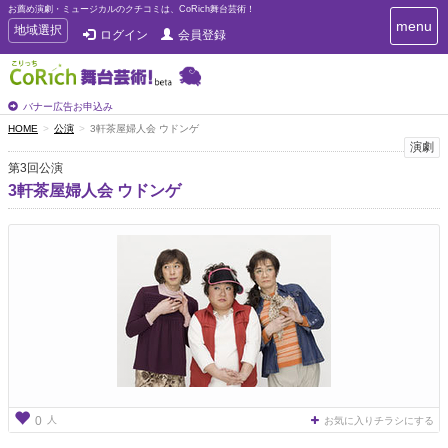
お薦め演劇・ミュージカルのクチコミは、CoRich舞台芸術！
T
menu
T
地域選択
ログイン
会員登録
o
o
g
g
g
g
l
l
バナー広告お申込み
e
e
HOME
公演
3軒茶屋婦人会 ウドンゲ
n
n
演劇
a
a
v
第3回公演
i
v
3軒茶屋婦人会 ウドンゲ
g
i
a
g
t
a
i
t
o
n
i
o
n
人
0
お気に入りチラシにする