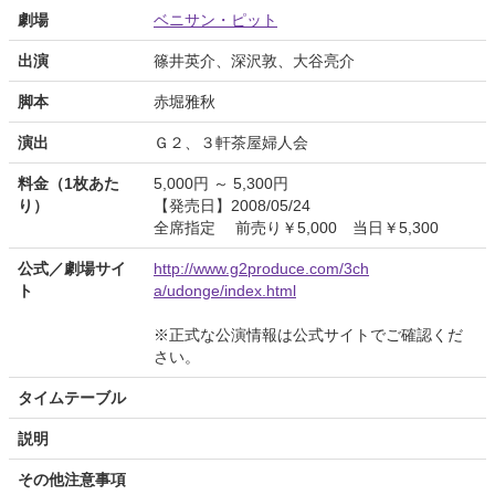
劇場
ベニサン・ピット
出演
篠井英介、深沢敦、大谷亮介
脚本
赤堀雅秋
演出
Ｇ２、３軒茶屋婦人会
料金（1枚あた
5,000円 ～ 5,300円
り）
【発売日】2008/05/24
全席指定 前売り￥5,000 当日￥5,300
公式／劇場サイ
http://www.g2produce.com/3ch
ト
a/udonge/index.html
※正式な公演情報は公式サイトでご確認くだ
さい。
タイムテーブル
説明
その他注意事項