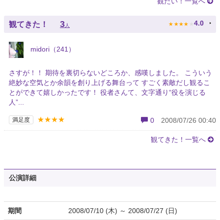
観たい！一覧へ
★
★
★
★
★
3
4.0
観てきた！
人
midori（241）
さすが！！ 期待を裏切らないどころか、感嘆しました。 こういう
絶妙な空気とか余韻を創り上げる舞台って すごく素敵だし観るこ
とができて嬉しかったです！ 役者さんて、文字通り“役を演じる
人”...
★★★★
満足度
0
2008/07/26 00:40
観てきた！一覧へ
公演詳細
期間
2008/07/10 (木) ～ 2008/07/27 (日)