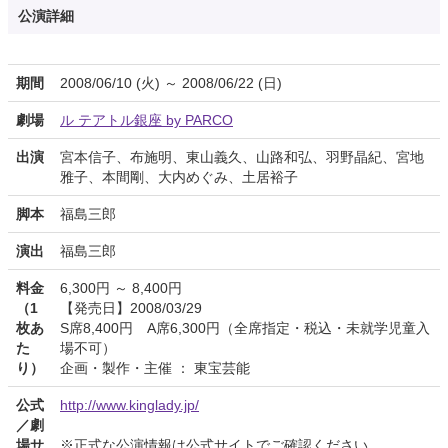
公演詳細
期間
2008/06/10 (火) ～ 2008/06/22 (日)
劇場
ル テアトル銀座 by PARCO
出演
宮本信子、布施明、東山義久、山路和弘、羽野晶紀、宮地
雅子、本間剛、大内めぐみ、土居裕子
脚本
福島三郎
演出
福島三郎
料金
6,300円 ～ 8,400円
（1
【発売日】2008/03/29
枚あ
S席8,400円 A席6,300円（全席指定・税込・未就学児童入
た
場不可）
り）
企画・製作・主催 ： 東宝芸能
公式
http://www.kinglady.jp/
／劇
場サ
※正式な公演情報は公式サイトでご確認ください。