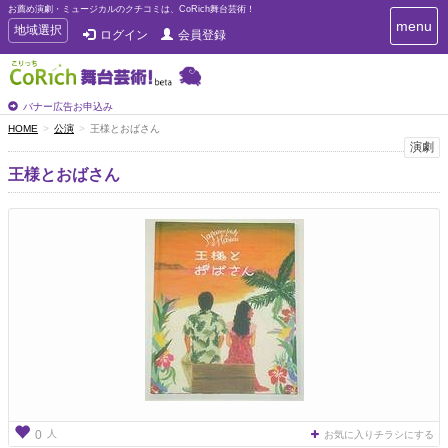
お薦め演劇・ミュージカルのクチコミは、CoRich舞台芸術！
T
menu
T
地域選択
ログイン
会員登録
o
o
g
g
g
g
l
l
バナー広告お申込み
e
e
HOME
公演
王様とおばさん
n
n
演劇
a
a
v
王様とおばさん
i
v
g
i
a
g
t
a
i
t
o
n
i
o
n
人
0
お気に入りチラシにする