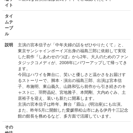
イト
タイ
ムテ
ーブ
ル
説明
主演の宮本信子が「中年夫婦の話をぜひやりたくて」と、
東京サンシャインボーイズ出身の福島三郎に依頼して実現
した前作『しあわせのつぼ』から2年。大人のためのファン
タジックコメディが、2008年にパワーアップして帰ってき
ます。
今回はハワイを舞台に、笑いと優しさと温かさをお届けす
るストーリーで、脚本・演出の福島三郎、出演は宮本信
子、布施明、東山義久、山路和弘ら前作から引き続きのキ
ャストに、羽野晶紀、宮地雅子、本間剛、大内めぐみ、土
居裕子を迎え、装いも新たに開幕します。
主演の宮本信子は昨年、舞台『眉山』(明治座)にも出演。
また、昨年5月に開館した愛媛県松山市にある伊丹十三記念
館の館長を務めるなど、多方面で活躍しています。
その