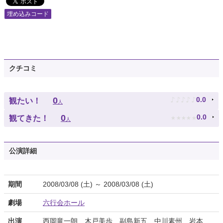
埋め込みコード
クチコミ
♪
♪
♪
♪
♪
0
0.0
観たい！
人
★
★
★
★
★
0
0.0
観てきた！
人
公演詳細
期間
2008/03/08 (土) ～ 2008/03/08 (土)
劇場
六行会ホール
出演
西岡竜一朗、木戸美歩、副島新五、中川素州、岩本