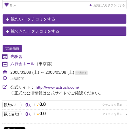
人
0
お気に入りチラシにする
観たい！クチコミをする
観てきた！クチコミをする
実演鑑賞
先駆舎
六行会ホール
（東京都）
2008/03/08 (土) ～ 2008/03/08 (土)
公演終了
上演時間：
公式サイト：
http://www.actrush.com/
※正式な公演情報は公式サイトでご確認ください。
0
/
0.0
人
0
/
0.0
人