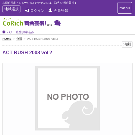
お薦め演劇・ミュージカルのクチコミは、CoRich舞台芸術！
T
menu
T
地域選択
ログイン
会員登録
o
o
g
g
g
g
l
l
バナー広告お申込み
e
e
HOME
公演
ACT RUSH 2008 vol.2
n
n
演劇
a
a
v
ACT RUSH 2008 vol.2
i
v
g
i
a
g
t
a
i
t
o
n
i
o
n