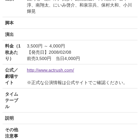
淳、南翔太、にいみ啓介、和泉宗兵、保村大和、小川
輝晃
脚本
演出
料金（1
3,500円 ～ 4,000円
枚あた
【発売日】2008/02/08
り）
前売3,500円 当日4,000円
公式／
http://www.actrush.com/
劇場サ
イト
※正式な公演情報は公式サイトでご確認ください。
タイム
テーブ
ル
説明
その他
注意事