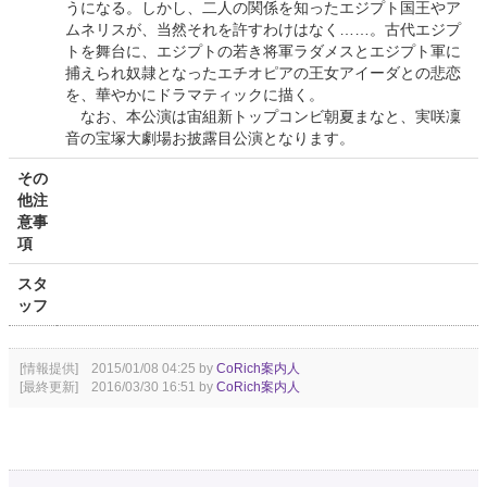
うになる。しかし、二人の関係を知ったエジプト国王やア
ムネリスが、当然それを許すわけはなく……。古代エジプ
トを舞台に、エジプトの若き将軍ラダメスとエジプト軍に
捕えられ奴隷となったエチオピアの王女アイーダとの悲恋
を、華やかにドラマティックに描く。
なお、本公演は宙組新トップコンビ朝夏まなと、実咲凜
音の宝塚大劇場お披露目公演となります。
その
他注
意事
項
スタ
ッフ
[情報提供] 2015/01/08 04:25 by
CoRich案内人
[最終更新] 2016/03/30 16:51 by
CoRich案内人