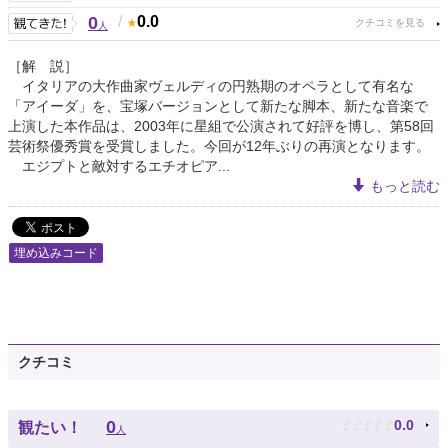
0
/
0.0
人
［解 説］
イタリアの大作曲家ヴェルディの円熟期のオペラとして有名な
「アイーダ」を、宝塚バージョンとして新たな脚本、新たな音楽で
上演した本作品は、2003年に星組で公演されて好評を博し、第58回
芸術祭優秀賞を受賞しました。今回が12年ぶりの再演となります。
エジプトと敵対するエチオピア...
もっと読む
埋め込みコード
クチコミ
♪
♪
♪
♪
♪
0
0.0
観たい！
人