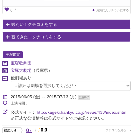
人
0
お気に入りチラシにする
観たい！クチコミをする
観てきた！クチコミをする
実演鑑賞
宝塚歌劇団
宝塚大劇場
（兵庫県）
他劇場あり:
2015/06/05 (金) ～ 2015/07/13 (月)
公演終了
上演時間：
公式サイト：
http://kageki.hankyu.co.jp/revue/433/index.shtml
※正式な公演情報は公式サイトでご確認ください。
0
/
0.0
人