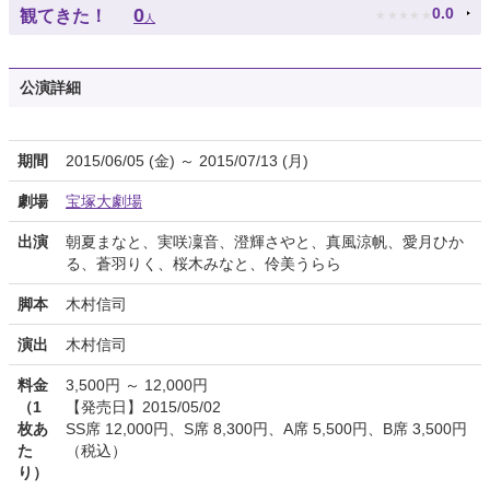
★
★
★
★
★
0
0.0
観てきた！
人
公演詳細
期間
2015/06/05 (金) ～ 2015/07/13 (月)
劇場
宝塚大劇場
出演
朝夏まなと、実咲凜音、澄輝さやと、真風涼帆、愛月ひか
る、蒼羽りく、桜木みなと、伶美うらら
脚本
木村信司
演出
木村信司
料金
3,500円 ～ 12,000円
（1
【発売日】2015/05/02
枚あ
SS席 12,000円、S席 8,300円、A席 5,500円、B席 3,500円
た
（税込）
り）