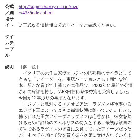
公式
http://kageki.hankyu.co.jp/revu
／劇
e/433/index.shtml
場サ
イト
※正式な公演情報は公式サイトでご確認ください。
タイ
ムテ
ーブ
ル
説明
［解 説］
イタリアの大作曲家ヴェルディの円熟期のオペラとして
有名な「アイーダ」を、宝塚バージョンとして新たな脚
本、新たな音楽で上演した本作品は、2003年に星組で公演
されて好評を博し、第58回芸術祭優秀賞を受賞しました。
今回が12年ぶりの再演となります。
エジプトと敵対するエチオピアは、ラダメス将軍率いる
エジプト軍によってまさに崩壊状態に陥っていた。しかし
捕らわれた王女アイーダにラダメスは心惹かれ、彼女を助
けるために許婚のアムネリスの侍女とする。最初は敵国の
将軍であるラダメスの求愛に反発していたアイーダだった
が、すべてを賭けて愛を貫く彼を次第に受け入れていくよ