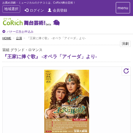
お薦め演劇・ミュージカルのクチコミは、CoRich舞台芸術！
T
menu
T
地域選択
ログイン
会員登録
o
o
g
g
g
g
l
l
バナー広告お申込み
e
e
HOME
公演
『王家に捧ぐ歌』 -オペラ「アイーダ」より-
n
n
演劇
a
a
v
宙組 グランド・ロマンス
i
v
『王家に捧ぐ歌』 -オペラ「アイーダ」より-
g
i
a
g
t
a
i
t
o
n
i
o
n