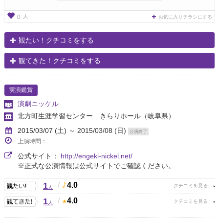
人
0
お気に入りチラシにする
観たい！クチコミをする
観てきた！クチコミをする
実演鑑賞
演劇ニッケル
北方町生涯学習センター きらりホール
（岐阜県）
2015/03/07 (土) ～ 2015/03/08 (日)
公演終了
上演時間：
公式サイト：
http://engeki-nickel.net/
※正式な公演情報は公式サイトでご確認ください。
1
/
4.0
人
1
/
4.0
人