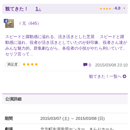
★
★
★
★
★
1
4.0
観てきた！
人
Ｉ元（645）
スピードと躍動感に溢れる、活き活きとした芝居 スピードと躍
動感に溢れ、役者が活き活きとしていたのが好印象、役者さん達が
みんな魅力的。群集劇ながら、各役者の小技がやたら利いていて、
セリフ言って...
★★★★
満足度
0
2015/03/08 23:10
観てきた！一覧へ
公演詳細
期間
2015/03/07 (土) ～ 2015/03/08 (日)
劇場
北方町生涯学習センター きらりホール