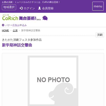
お薦め演劇・ミュージカルのクチコミは、CoRich舞台芸術！
T
menu
T
地域選択
ログイン
会員登録
o
o
g
g
g
g
l
l
バナー広告お申込み
e
e
HOME
公演
新学期神話交響曲
n
n
演劇
a
a
v
きたがた演劇フェスタ参加作品
i
v
新学期神話交響曲
g
i
a
g
t
a
i
t
o
n
i
o
n