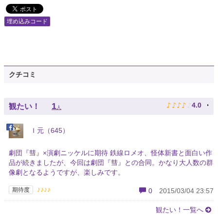
埋め込みコード
クチコミ
♪
♪
♪
♪
♪
1
4.0
観たい！
人
Ｉ元（645）
劇団『彗』×演劇ニッケルに期待 鉄線ロメオ、怪体新書と面白い作
品が続きましたが、今回は劇団『彗』との合同。かなり大人数の群
像劇となるようですが、楽しみです。
♪♪♪♪
期待度
0
2015/03/04 23:57
観たい！一覧へ