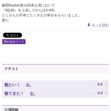
劇団Radish第11回本公演において
『BQ38』を上演してからはや4年。
たくさんの不幸とたくさんの幸せをもらいました。
新た...
もっと読む
埋め込みコード
クチコミ
♪
♪
♪
♪
♪
0
0.0
観たい！
人
★
★
★
★
★
0
0.0
観てきた！
人
公演詳細