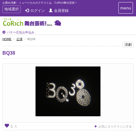
お薦め演劇・ミュージカルのクチコミは、CoRich舞台芸術！
T
menu
T
地域選択
ログイン
会員登録
o
o
g
g
g
g
l
l
バナー広告お申込み
e
e
HOME
公演
BQ38
n
n
演劇
a
a
v
BQ38
i
v
g
i
a
g
t
a
i
t
o
n
i
o
n
人
0
お気に入りチラシにする