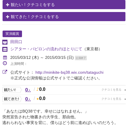
観たい！クチコミをする
観てきた！クチコミをする
実演鑑賞
田田口
シアター・バビロンの流れのほとりにて
（東京都）
2015/03/12 (木) ～ 2015/03/15 (日)
公演終了
上演時間：
公式サイト：
http://minikite-bq38.wix.com/tataguchi
※正式な公演情報は公式サイトでご確認ください。
0
/
0.0
人
0
/
0.0
人
「あなたはBQ38です。幸せにはなれません。」
突然宣告された物書きの大学生、那由他。
逃れられない事実を背に、僕らはどう前に進めばいいのだろう。