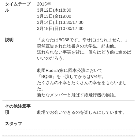
タイムテーブ
2015年
ル
3月12日(木)18:30
3月13日(金)19:00
3月14日(土)13:30/17:30
3月15日(日)10:00/17:30
説明
「あなたはBQ38です。幸せにはなれません。」
突然宣告された物書きの大学生、那由他。
逃れられない事実を背に、僕らはどう前に進めば
いいのだろう。
劇団Radish第11回本公演において
『BQ38』を上演してからはや4年。
たくさんの不幸とたくさんの幸せをもらいまし
た。
新たなメンバーと飛ばす紙飛行機の物語。
その他注意事
項
劇場でお会いできるのを楽しみにしています。
スタッフ