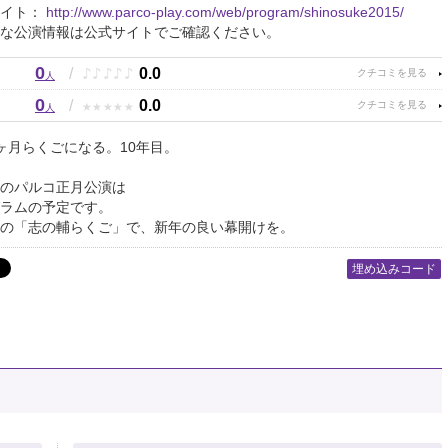
サイト：
http://www.parco-play.com/web/program/shinosuke2015/
な公演情報は公式サイトでご確認ください。
0
♪
♪
♪
♪
♪
/
0.0
人
0
★
★
★
★
★
/
0.0
人
ヶ月らくごになる。10年目。
のパルコ正月公演は
ラムの予定です。
の「志の輔らくご」で、新年の良い幕開けを。
埋め込みコード