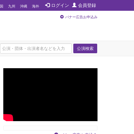
ログイン
会員登録
国
九州
沖縄
海外
バナー広告お申込み
公演検索