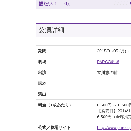
♪
♪
♪
♪
♪
0
観たい！
人
公演詳細
期間
2015/01/05 (月) ～
劇場
PARCO劇場
出演
立川志の輔
脚本
演出
料金（1枚あたり）
6,500円 ～ 6,500
【発売日】2014/12
6,500円（全席
公式／劇場サイト
http://www.parco