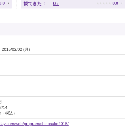
★
★
★
★
★
0
0.0
0.0
観てきた！
人
 2015/02/02 (月)
円
/14
指定・税込）
-play.com/web/program/shinosuke2015/