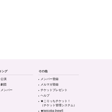
キング
その他
目公演
メンバー登録
目劇団
メルマガ登録
目メンバー
チケットプレゼント
ヘルプ
★こりっちチケット！
（チケット管理システム）
★keicoba [new!]