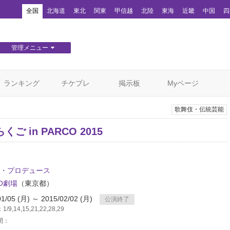
！
全国
北海道
東北
関東
甲信越
北陸
東海
近畿
中国
四
管理メニュー
団体WEBサイト管理
顧客管理
ランキング
チケプレ
掲示板
Myページ
歌舞伎・伝統芸能
ご in PARCO 2015
・プロデュース
CO劇場
（東京都）
01/05 (月) ～ 2015/02/02 (月)
公演終了
9,14,15,21,22,28,29
間：