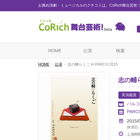
お薦め演劇・ミュージカルのクチコミは、CoRich舞台芸術
HOME
公演
検索
HOME
公演
志の輔らくご in PARCO 2015
志の輔らく
実演鑑賞
パルコ
PAR
2015/
休演日：1/
上演時