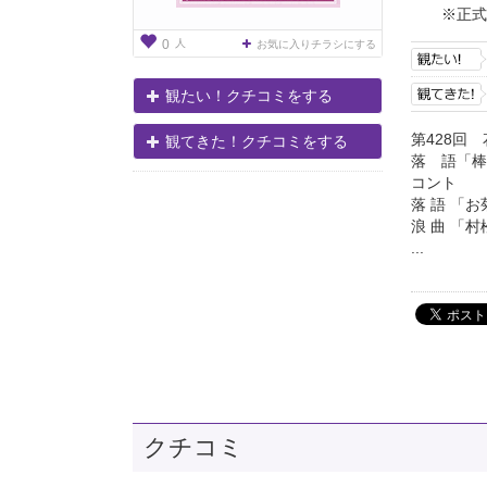
※正式
人
0
お気に入りチラシにする
観たい！クチコミをする
第428回
観てきた！クチコミをする
落 語
コン
落 語
浪 
...
クチコミ