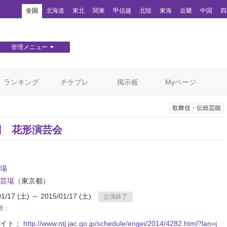
！
全国
北海道
東北
関東
甲信越
北陸
東海
近畿
中国
四
管理メニュー
団体WEBサイト管理
顧客管理
ランキング
チケプレ
掲示板
Myページ
歌舞伎・伝統芸能
8回 花形演芸会
場
芸場
（東京都）
01/17 (土) ～ 2015/01/17 (土)
公演終了
間：
サイト：
http://www.ntj.jac.go.jp/schedule/engei/2014/4282.html?lan=j