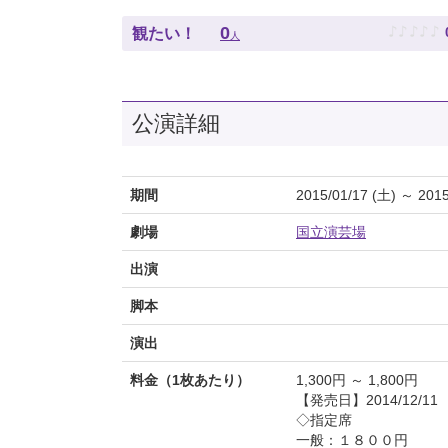
♪
♪
♪
♪
♪
0
観たい！
人
公演詳細
期間
2015/01/17 (土) ～ 2015
劇場
国立演芸場
出演
脚本
演出
料金（1枚あたり）
1,300円 ～ 1,800円
【発売日】2014/12/11
◇指定席
一般：１８００円