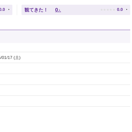
★
★
★
★
★
0
0.0
0.0
観てきた！
人
/01/17 (土)