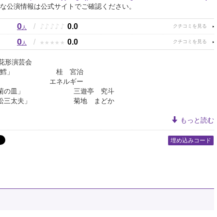
な公演情報は公式サイトでご確認ください。
0
♪
♪
♪
♪
♪
/
0.0
人
0
★
★
★
★
★
/
0.0
人
 花形演芸会
「棒鱈」 桂 宮治
ト エネルギー
 「お菊の皿」 三遊亭 究斗
曲 「村松三太夫」 菊地 まどか
もっと読む
埋め込みコード