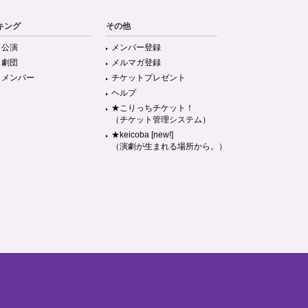
キング
その他
目公演
メンバー登録
目劇団
メルマガ登録
目メンバー
チケットプレゼント
ヘルプ
★こりっちチケット！
（チケット管理システム）
★keicoba [new!]
（演劇が生まれる場所から。）