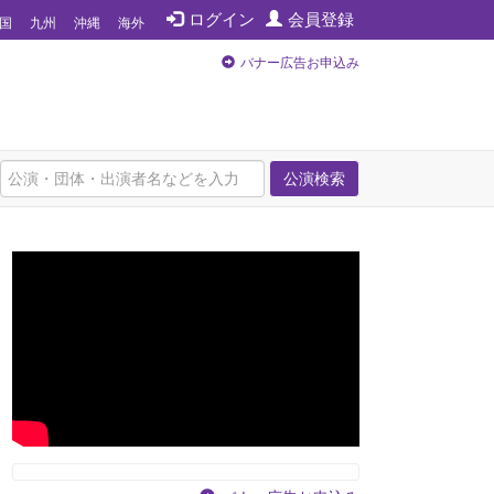
ログイン
会員登録
国
九州
沖縄
海外
バナー広告お申込み
公演検索