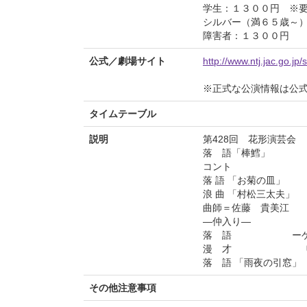
学生：１３００円 ※
シルバー（満６５歳～
障害者：１３００円
公式／劇場サイト
http://www.ntj.jac.go.j
※正式な公演情報は公
タイムテーブル
説明
第428回 花形演芸会
落 語「棒鱈」
コント エ
落 語 「お菊の
浪 曲 「
曲師＝佐藤 貴美江
―仲入り―
落 語 ーゲス
漫 才 Ｕ
落 語 「雨夜の引
その他注意事項