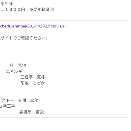
要学生証
）：１３００円 ※要年齢証明
p/schedule/engei/2014/4282.html?lan=j
式サイトでご確認ください。
 桂 宮治
ネルギー
皿」 三遊亭 究斗
村松三太夫」 菊地 まどか
トー 立川 談笑
字工事
窓」 春風亭 百栄