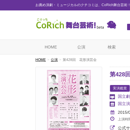
お薦め演劇・ミュージカルのクチコミは、CoRich舞台芸術
HOME
公演
検索
HOME
公演
第428回 花形演芸会
第42
実演鑑賞
国立劇
国立演
2015/
上演時
公式