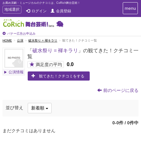
お薦め演劇・ミュージカルのクチコミは、CoRich舞台芸術！
T
menu
T
地域選択
ログイン
会員登録
o
o
g
g
g
g
l
l
バナー広告お申込み
e
e
HOME
公演
破水祭り = 褌キラリ
観てきた！クチコミ一覧
n
n
a
「
破水祭り = 褌キラリ
」の観てきた！クチコミ一
a
v
覧
i
v
g
★
0.0
i
満足度の平均
a
g
公演情報
t
観てきた！クチコミをする
a
i
t
o
n
i
前のページに戻る
o
n
並び替え
新着順
0-0件 / 0件中
まだクチコミはありません