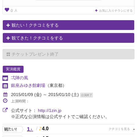
人
0
お気に入りチラシにする
観たい！クチコミをする
観てきた！クチコミをする
チケットプレゼント終了
実演鑑賞
弌陣の風
銀座みゆき館劇場
（東京都）
2015/01/09 (金) ～ 2015/01/10 (土)
公演終了
上演時間：
公式サイト：
http://1zin.jp
※正式な公演情報は公式サイトでご確認ください。
1
/
4.0
人