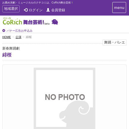
お薦め演劇・ミュージカルのクチコミは、CoRich舞台芸術！
T
menu
T
地域選択
ログイン
会員登録
o
o
g
g
g
g
l
l
バナー広告お申込み
e
e
HOME
公演
緋桜
n
n
舞踊・バレエ
a
a
v
新春舞踊劇
i
v
緋桜
g
i
a
g
t
a
i
t
o
n
i
o
n