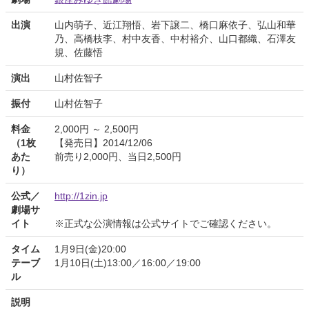
出演
山内萌子、近江翔悟、岩下譲二、橋口麻依子、弘山和華
乃、高橋枝李、村中友香、中村裕介、山口都織、石澤友
規、佐藤悟
演出
山村佐智子
振付
山村佐智子
料金
2,000円 ～ 2,500円
（1枚
【発売日】2014/12/06
あた
前売り2,000円、当日2,500円
り）
公式／
http://1zin.jp
劇場サ
イト
※正式な公演情報は公式サイトでご確認ください。
タイム
1月9日(金)20:00
テーブ
1月10日(土)13:00／16:00／19:00
ル
説明