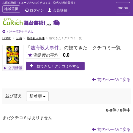
お薦め演劇・ミュージカルのクチコミは、CoRich舞台芸術！
T
menu
T
地域選択
ログイン
会員登録
o
o
g
g
g
g
l
l
バナー広告お申込み
e
e
HOME
公演
熱海殺人事件
観てきた！クチコミ一覧
n
n
a
「
熱海殺人事件
」の観てきた！クチコミ一覧
a
v
i
v
★
0.0
満足度の平均
g
i
a
観てきた！クチコミをする
g
公演情報
t
a
i
t
o
前のページに戻る
n
i
o
並び替え
新着順
n
0-0件 / 0件中
まだクチコミはありません
前のページに戻る