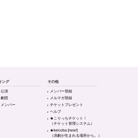
キング
その他
目公演
メンバー登録
目劇団
メルマガ登録
目メンバー
チケットプレゼント
ヘルプ
★こりっちチケット！
（チケット管理システム）
★keicoba [new!]
（演劇が生まれる場所から。）