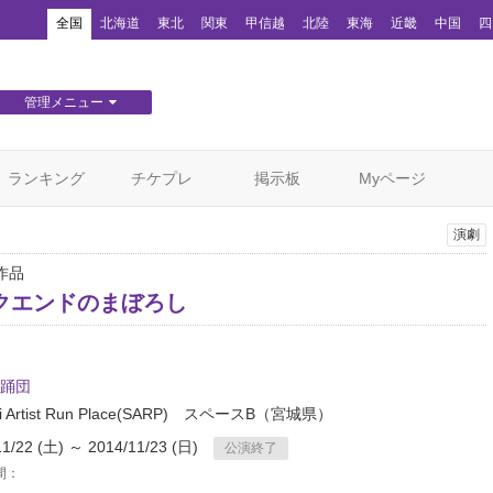
！
全国
北海道
東北
関東
甲信越
北陸
東海
近畿
中国
四
管理メニュー
団体WEBサイト管理
顧客管理
ランキング
チケプレ
掲示板
Myページ
演劇
作品
クエンドのまぼろし
踊団
i Artist Run Place(SARP) スペースB
（宮城県）
11/22 (土) ～ 2014/11/23 (日)
公演終了
間：