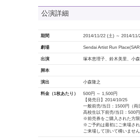
公演詳細
期間
2014/11/22 (土) ～ 2014/11/
劇場
Sendai Artist Run Place
出演
塚本恵理子、鈴木美里、小森
脚本
演出
小森隆之
料金（1枚あたり）
500円 ～ 1,500円
【発売日】2014/10/25
一般前売/当日：1500円（
高校生以下前売/当日：500
※前売券をご購入された方限
※ご予約は最初にご来場され
ご来場して頂いて構いません