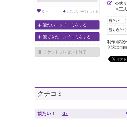
公式
※正式
人
0
お気に入りチラシにする
観たい！クチコミをする
観てきた！クチコミをする
制作過程か
入退場自由
チケットプレゼント終了
クチコミ
♪
♪
♪
♪
♪
0
観たい！
人