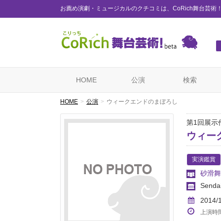
お薦め演劇・ミュージカルのクチコミは、CoRich舞台芸術
HOME
公演
検索
HOME
公演
ウィークエンドのまぼろし
第1回展示
ウィー
実演鑑賞
砂滑舞
Senda
2014/
上演時