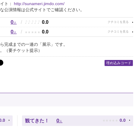
サイト：
http://sunameri.jimdo.com/
な公演情報は公式サイトでご確認ください。
0
♪
♪
♪
♪
♪
/
0.0
人
0
★
★
★
★
★
/
0.0
人
ら完成までの一連の「展示」です。
。（要チケット提示）
埋め込みコード
★
★
★
★
★
0
0.0
0.0
観てきた！
人