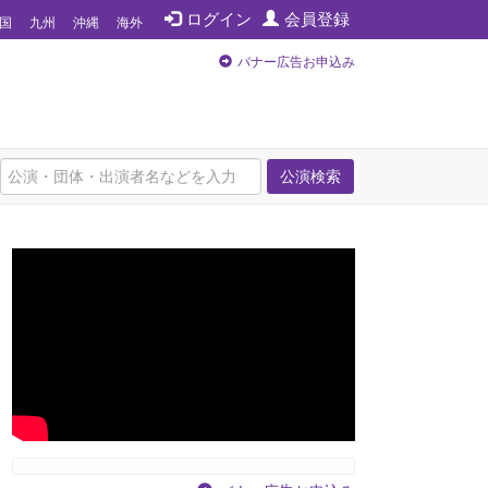
ログイン
会員登録
国
九州
沖縄
海外
バナー広告お申込み
公演検索