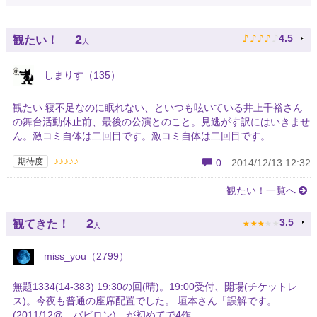
♪
♪
♪
♪
♪
2
4.5
観たい！
人
しまりす（135）
観たい 寝不足なのに眠れない、といつも呟いている井上千裕さん
の舞台活動休止前、最後の公演とのこと。見逃がす訳にはいきませ
ん。激コミ自体は二回目です。激コミ自体は二回目です。
♪♪♪♪♪
期待度
0
2014/12/13 12:32
観たい！一覧へ
★
★
★
★
★
2
3.5
観てきた！
人
miss_you（2799）
無題1334(14-383) 19:30の回(晴)。19:00受付、開場(チケットレ
ス)。今夜も普通の座席配置でした。 垣本さん「誤解です。
(2011/12@」バビロン)」が初めてで4作...