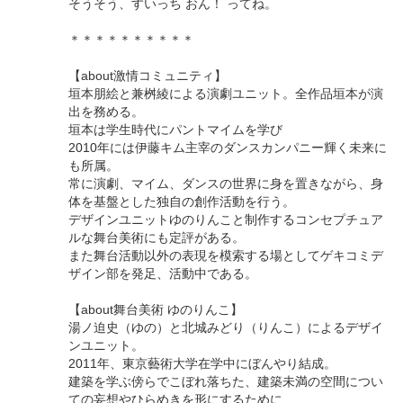
そうそう、すいっち おん！ ってね。
＊＊＊＊＊＊＊＊＊＊
【about激情コミュニティ】
垣本朋絵と兼桝綾による演劇ユニット。全作品垣本が演
出を務める。
垣本は学生時代にパントマイムを学び
2010年には伊藤キム主宰のダンスカンパニー輝く未来に
も所属。
常に演劇、マイム、ダンスの世界に身を置きながら、身
体を基盤とした独自の創作活動を行う。
デザインユニットゆのりんこと制作するコンセプチュア
ルな舞台美術にも定評がある。
また舞台活動以外の表現を模索する場としてゲキコミデ
ザイン部を発足、活動中である。
【about舞台美術 ゆのりんこ】
湯ノ迫史（ゆの）と北城みどり（りんこ）によるデザイ
ンユニット。
2011年、東京藝術大学在学中にぼんやり結成。
建築を学ぶ傍らでこぼれ落ちた、建築未満の空間につい
ての妄想やひらめきを形にするために、