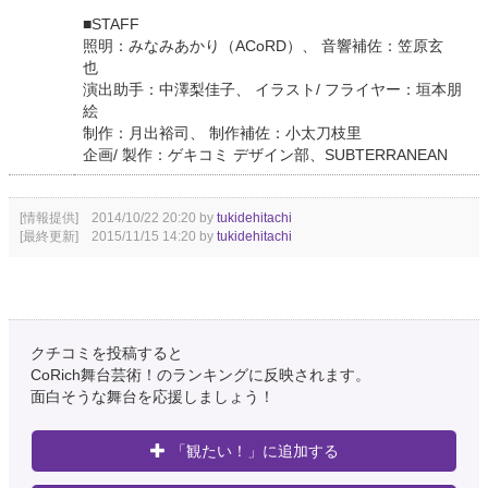
■STAFF
照明：みなみあかり（ACoRD）、 音響補佐：笠原玄
也
演出助手：中澤梨佳子、 イラスト/ フライヤー：垣本朋
絵
制作：月出裕司、 制作補佐：小太刀枝里
企画/ 製作：ゲキコミ デザイン部、SUBTERRANEAN
[情報提供] 2014/10/22 20:20 by
tukidehitachi
[最終更新] 2015/11/15 14:20 by
tukidehitachi
クチコミを投稿すると
CoRich舞台芸術！のランキングに反映されます。
面白そうな舞台を応援しましょう！
「観たい！」に追加する