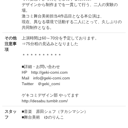
デザインから制作までを一貫して行う、二人の実験の
場。
激コミ舞台美術担当4作品目となる本公演は、
現在、異なる環境で活動する二人にとって、久しぶりの
共同制作となる。
その他
上演時間は60～70分を予定しております。
注意事
⇒75分程の見込みとなりました
項
＊＊＊＊＊＊＊＊＊＊
■詳細・お問い合わせ
HP http://geki-comi.com
Mail info@geki-comi.com
Twitter ＠geki_comi
ゲキコミデザイン部 やってます
http://desabu.tumblr.com/
スタッ
■音楽 原田シェフ（ヲカシマシン）
フ
■舞台美術 ゆのりんこ