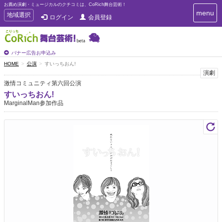
お薦め演劇・ミュージカルのクチコミは、CoRich舞台芸術！
T
menu
T
地域選択
ログイン
会員登録
o
o
g
g
g
g
l
l
バナー広告お申込み
e
e
HOME
公演
すいっちおん!
n
n
演劇
a
a
v
激情コミュニティ第六回公演
i
v
すいっちおん!
g
i
MarginalMan参加作品
a
g
t
a
i
t
o
n
i
o
n