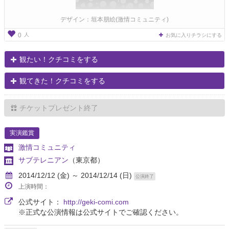
デザイン：垣本朋絵(激情コミュニティ)
人
0
お気に入りチラシにする
観たい！クチコミをする
観てきた！クチコミをする
チケットプレゼント終了
実演鑑賞
激情コミュニティ
サブテレニアン
（東京都）
2014/12/12 (金) ～ 2014/12/14 (日)
公演終了
上演時間：
公式サイト：
http://geki-comi.com
※正式な公演情報は公式サイトでご確認ください。