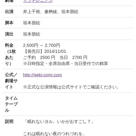
劇場
サブテレニアン
出演
井上千裕、兼桝綾、垣本朋絵
脚本
垣本朋絵
演出
垣本朋絵
料金
2,500円 ～ 2,700円
（1枚
【発売日】2014/11/01
あた
ご予約 2500 円 当日 2700 円
り）
※日時指定・全席自由席・当日受付での精算
公式／
http://geki-comi.com
劇場サ
イト
※正式な公演情報は公式サイトでご確認ください。
タイム
テーブ
ル
説明
「眠れないヨル、いかがおすごし？」
これは眠れない夜のつれづれを、