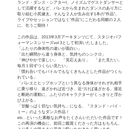
ランド・ダンス・シアターI、ノイズムでゲストダンサーと
して活躍するなど、バレエから生まれたダンスのあり方に
取り組む小尻健太。そんな２人が生み出す1本の"作品"。
ライブやセッションではなく"作品"にこだわる同郷の２人
に、乞うご期待！
この作品は、2013年3月アーキタンツにて、スタジオパフ
ォーマンスシリーズvol.3として初演いたしました。
「ふたりの身体性の違いが面白い」
「出た瞬間から違う身体と、気持ちのシンクロ」
「伸びやかで楽しい」 「見応えあり」 「また見たい。
毎月１回ずつくらい見たい」
「慣れ合いでもバトルでもなくきちんとした作品がつくら
れている」
「バレエとヒップホップという異なる身体がそれぞれ相手
に乗り移り、遠ざかれば近づき、近づけば遠ざかる。接近
と断絶の運動に、ふたりのキャラクターがくっきりと浮か
び上がる」
「甘酸っぱく切ない気持ち」になる、『スタンド・バイ・
ミー』のようなダンス作品！
etc...といった素敵なお声をたくさんいただいた作品です！
この再演の機会に、前回ご鑑賞くださった方はもちろん、