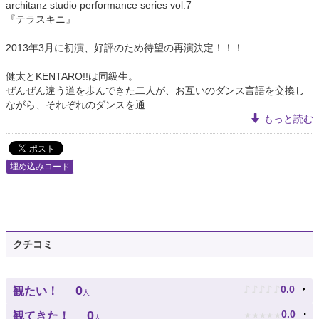
architanz studio performance series vol.7
『テラスキニ』
2013年3月に初演、好評のため待望の再演決定！！！
健太とKENTARO!!は同級生。
ぜんぜん違う道を歩んできた二人が、お互いのダンス言語を交換し
ながら、それぞれのダンスを通...
もっと読む
埋め込みコード
クチコミ
♪
♪
♪
♪
♪
0
0.0
観たい！
人
★
★
★
★
★
0
0.0
観てきた！
人