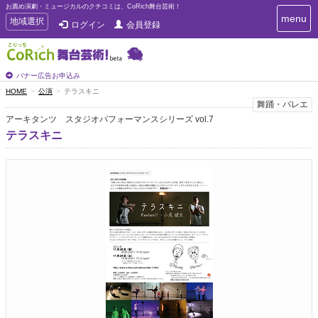
お薦め演劇・ミュージカルのクチコミは、CoRich舞台芸術！
T
menu
T
地域選択
ログイン
会員登録
o
o
g
g
g
g
l
l
バナー広告お申込み
e
e
HOME
公演
テラスキニ
n
n
舞踊・バレエ
a
a
v
アーキタンツ スタジオパフォーマンスシリーズ vol.7
i
v
テラスキニ
g
i
a
g
t
a
i
t
o
n
i
o
n