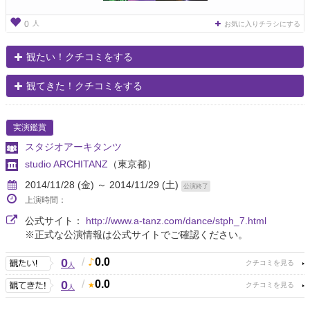
人
0
お気に入りチラシにする
観たい！クチコミをする
観てきた！クチコミをする
実演鑑賞
スタジオアーキタンツ
studio ARCHITANZ
（東京都）
2014/11/28 (金) ～ 2014/11/29 (土)
公演終了
上演時間：
公式サイト：
http://www.a-tanz.com/dance/stph_7.html
※正式な公演情報は公式サイトでご確認ください。
0
/
0.0
人
0
/
0.0
人