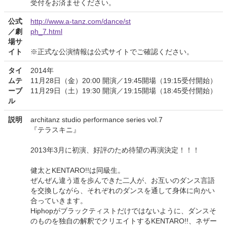
受付をお済ませください。
公式
http://www.a-tanz.com/dance/st
／劇
ph_7.html
場サ
イト
※正式な公演情報は公式サイトでご確認ください。
タイ
2014年
ムテ
11月28日（金）20:00 開演／19:45開場（19:15受付開始）
ーブ
11月29日（土）19:30 開演／19:15開場（18:45受付開始）
ル
説明
architanz studio performance series vol.7
『テラスキニ』
2013年3月に初演、好評のため待望の再演決定！！！
健太とKENTARO!!は同級生。
ぜんぜん違う道を歩んできた二人が、お互いのダンス言語
を交換しながら、それぞれのダンスを通して身体に向かい
合っていきます。
Hiphopがブラックティストだけではないように、ダンスそ
のものを独自の解釈でクリエイトするKENTARO!!、ネザー