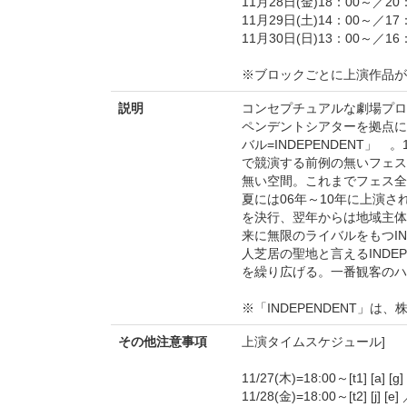
11月28日(金)18：00～／20
11月29日(土)14：00～／17
11月30日(日)13：00～／16
※ブロックごとに上演作品が
説明
コンセプチュアルな劇場プロ
ペンデントシアターを拠点に
バル=INDEPENDENT
で競演する前例の無いフェス
無い空間。これまでフェス全
夏には06年～10年に上演
を決行、翌年からは地域主体の
来に無限のライバルをもつIN
人芝居の聖地と言えるINDE
を繰り広げる。一番観客のハ
※「INDEPENDENT」は、株
その他注意事項
上演タイムスケジュール]
11/27(木)=18:00～[t1] [a] [g] 
11/28(金)=18:00～[t2] [j] [e] 