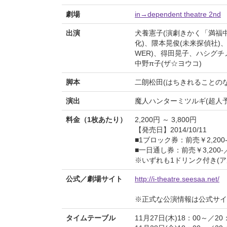
劇場
in→dependent theatre 2nd
出演
犬養憲子(演劇きかく「満福
化)、隈本晃俊(未来探偵社)、
WER)、得田晃子、ハシグチメグ
中野π子(ザ☆ヨウコ)
脚本
二朗松田(はちきれることのない
演出
魔人ハンターミツルギ(超人予
料金（1枚あたり）
2,200円 ～ 3,800円
【発売日】2014/10/11
■1ブロック券：前売￥2,200-
■一日通し券：前売￥3,200-／
※いずれも1ドリンク付き(
公式／劇場サイト
http://i-theatre.seesaa.net/
※正式な公演情報は公式サ
タイムテーブル
11月27日(木)18：00～／20