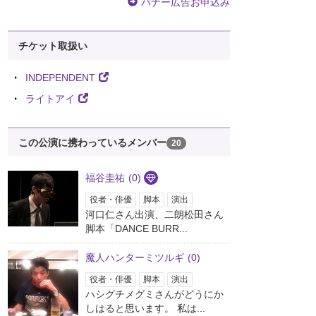
バナー広告お申込み
チケット取扱い
INDEPENDENT
ライトアイ
この公演に携わっているメンバー
20
福谷圭祐
(0)
役者・俳優
脚本
演出
河口仁さん出演、二朗松田さん
脚本「DANCE BURR...
魔人ハンターミツルギ
(0)
役者・俳優
脚本
演出
ハシグチメグミさんがどうにか
しはると思います。 私は...