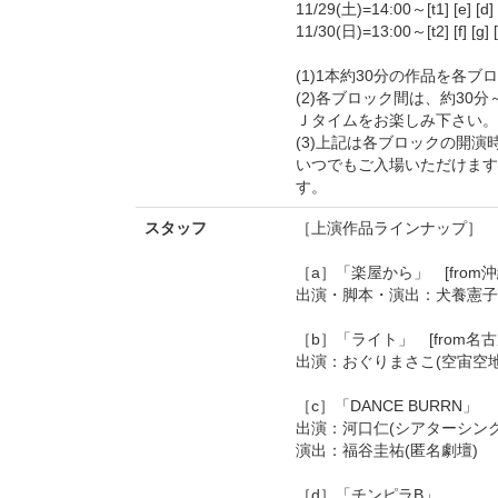
11/29(土)=14:00～[t1] [e] [d] [
11/30(日)=13:00～[t2] [f] [g] [
(1)1本約30分の作品を各
(2)各ブロック間は、約3
Ｊタイムをお楽しみ下さい。
(3)上記は各ブロックの開演
いつでもご入場いただけます
す。
スタッフ
［上演作品ラインナップ］
［a］「楽屋から」 [from沖縄 
出演・脚本・演出：犬養憲子
［b］「ライト」 [from名古屋 
出演：おぐりまさこ(空宙空地
［c］「DANCE BURRN」
出演：河口仁(シアターシンク
演出：福谷圭祐(匿名劇壇)
［d］「チンピラB」