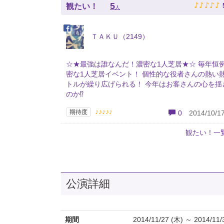
♪
♪
♪
♪
♪
5
観たい！
人
ＴＡＫＵ（2149）
☆★最強は誰なんだ！濃密な1人芝居★☆ 毎年恒
密な1人芝居イベント！ 個性的な役者さんの熱い
トルが繰り広げられる！ 今年はお客さんの心を揺
のか⁉︎
♪♪♪♪♪
期待度
0
2014/10/17
観たい！一
公演詳細
期間
2014/11/27 (木) ～ 2014/11/