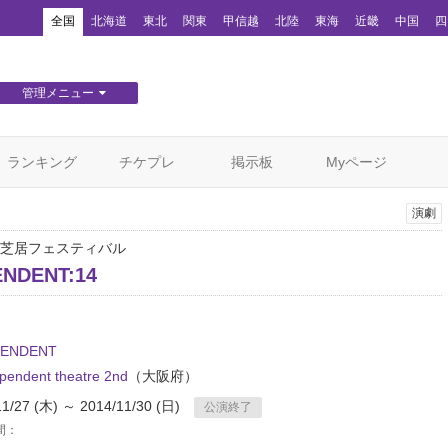
！
全国
北海道
東北
関東
甲信越
北陸
東海
近畿
中国
四
管理メニュー
団体WEBサイト管理
顧客管理
ランキング
チケプレ
掲示板
Myページ
演劇
芝居フェスティバル
ENDENT:14
PENDENT
pendent theatre 2nd
（大阪府）
11/27 (木) ～ 2014/11/30 (日)
公演終了
間：