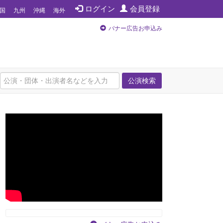
ログイン
会員登録
国
九州
沖縄
海外
バナー広告お申込み
公演検索