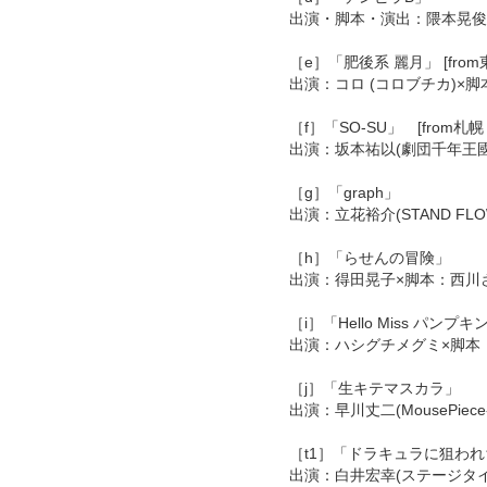
出演・脚本・演出：隈本晃俊
［e］「肥後系 麗月」 [from
出演：コロ (コロブチカ)×脚
［f］「SO-SU」 [from札幌 /
出演：坂本祐以(劇団千年王國)
［g］「graph」
出演：立花裕介(STAND F
［h］「らせんの冒険」
出演：得田晃子×脚本：西川さ
［i］「Hello Miss パンプキ
出演：ハシグチメグミ×脚本
［j］「生キテマスカラ」
出演：早川丈二(MousePiec
［t1］「ドラキュラに狙わ
出演：白井宏幸(ステージタイ