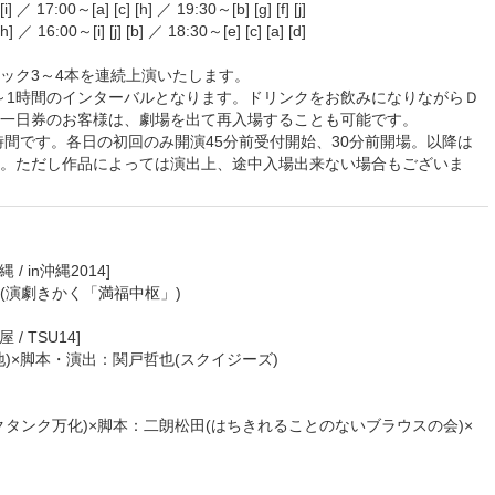
i] ／ 17:00～[a] [c] [h] ／ 19:30～[b] [g] [f] [j]
h] ／ 16:00～[i] [j] [b] ／ 18:30～[e] [c] [a] [d]
ブロック3～4本を連続上演いたします。
0分～1時間のインターバルとなります。ドリンクをお飲みになりながらＤ
一日券のお客様は、劇場を出て再入場することも可能です。
時間です。各日の初回のみ開演45分前受付開始、30分前開場。以降は
。ただし作品によっては演出上、途中入場出来ない場合もございま
/ in沖縄2014]
(演劇きかく「満福中枢」)
/ TSU14]
)×脚本・演出：関戸哲也(スクイジーズ)
タンク万化)×脚本：二朗松田(はちきれることのないブラウスの会)×