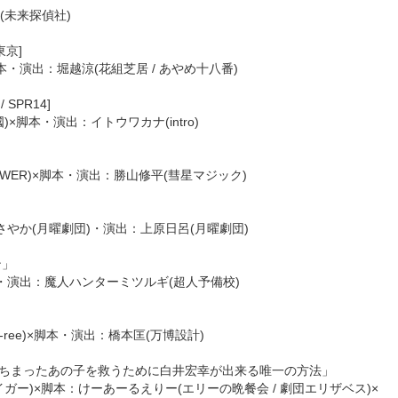
(未来探偵社)
東京]
本・演出：堀越涼(花組芝居 / あやめ十八番)
 SPR14]
×脚本・演出：イトウワカナ(intro)
LOWER)×脚本・演出：勝山修平(彗星マジック)
やか(月曜劇団)・演出：上原日呂(月曜劇団)
ン」
・演出：魔人ハンターミツルギ(超人予備校)
e-ree)×脚本・演出：橋本匡(万博設計)
れちまったあの子を救うために白井宏幸が出来る唯一の方法」
ガー)×脚本：けーあーるえりー(エリーの晩餐会 / 劇団エリザベス)×