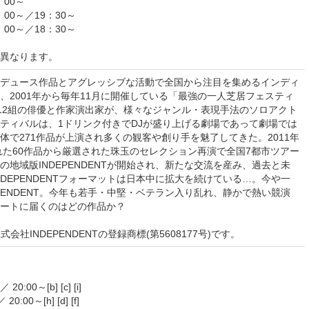
：00～
：00～／19：30～
：00～／18：30～
異なります。
デュース作品とアグレッシブな活動で全国から注目を集めるインディ
、2001年から毎年11月に開催している「最強の一人芝居フェスティ
」 。12組の俳優と作家演出家が、様々なジャンル・表現手法のソロアクト
ティバルは、1ドリンク付きでDJが盛り上げる劇場であって劇場では
体で271作品が上演され多くの観客や創り手を魅了してきた。2011年
された60作品から厳選された珠玉のセレクション再演で全国7都市ツアー
地域版INDEPENDENTが開始され、新たな交流を産み、過去と未
DEPENDENTフォーマットは日本中に拡大を続けている…。今や一
PENDENT。今年も若手・中堅・ベテラン入り乱れ、静かで熱い競演
ートに届くのはどの作品か？
式会社INDEPENDENTの登録商標(第5608177号)です。
／ 20:00～[b] [c] [i]
／ 20:00～[h] [d] [f]