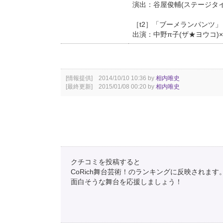
演出：谷屋俊輔(ステージタイ
［t2］「ブーメランパンツ」
出演：中野π子(ザ★ヨウコ)×
[情報提供] 2014/10/10 10:36 by
相内唯史
[最終更新] 2015/01/08 00:20 by
相内唯史
クチコミを投稿すると
CoRich舞台芸術！のランキングに反映されます
面白そうな舞台を応援しましょう！