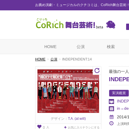
お薦め演劇・ミュージカルのクチコミは、CoRich舞台芸術
HOME
公演
検索
HOME
公演
INDEPENDENT:14
最強の一人
INDEP
実演鑑賞
INDE
in→de
2014/
デザイン：
T.A. (at will)
上演時
人
0
お気に入りチラシにする