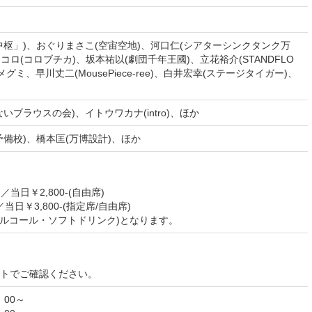
中枢」)、おぐりまさこ(空宙空地)、河口仁(シアターシンクタンク万
コロ(コロブチカ)、坂本祐以(劇団千年王國)、立花裕介(STANDFLO
ミ、早川丈二(MousePiece-ree)、白井宏幸(ステージタイガー)、
ブラウスの会)、イトウワカナ(intro)、ほか
備校)、橋本匡(万博設計)、ほか
／当日￥2,800-(自由席)
当日￥3,800-(指定席/自由席)
アルコール・ソフトドリンク)となります。
イトでご確認ください。
：00～