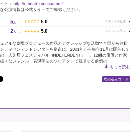
サイト：
http://i-theatre.seesaa.net/
な公演情報は公式サイトでご確認ください。
5
♪
♪
♪
♪
♪
/
5.0
人
2
★
★
★
★
★
/
5.0
人
ュアルな劇場プロデュース作品とアグレッシブな活動で全国から注目
ンディペンデントシアターを拠点に、2001年から毎年11月に開催して
の一人芝居フェスティバル=INDEPENDENT」 。12組の俳優と作家
様々なジャンル・表現手法のソロアクトで競演する前例の...
もっと読む
埋め込みコード