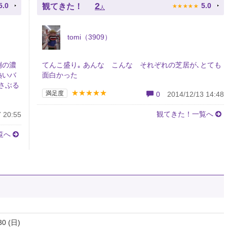
★
★
★
★
★
2
5.0
5.0
観てきた！
人
tomi（3909）
例の濃
てんこ盛り｡ あんな こんな それぞれの芝居が､とても
熱いバ
面白かった
さぶる
★★★★★
満足度
0
2014/12/13 14:48
観てきた！一覧へ
 20:55
覧へ
30 (日)