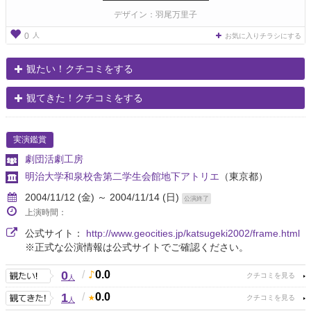
デザイン：羽尾万里子
人
0
お気に入りチラシにする
観たい！クチコミをする
観てきた！クチコミをする
実演鑑賞
劇団活劇工房
明治大学和泉校舎第二学生会館地下アトリエ
（東京都）
2004/11/12 (金) ～ 2004/11/14 (日)
公演終了
上演時間：
公式サイト：
http://www.geocities.jp/katsugeki2002/frame.html
※正式な公演情報は公式サイトでご確認ください。
0
/
0.0
人
1
/
0.0
人