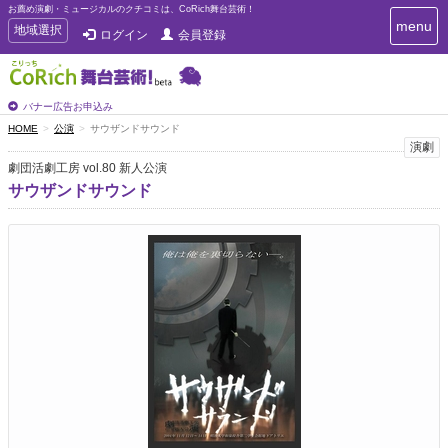
お薦め演劇・ミュージカルのクチコミは、CoRich舞台芸術！
T
menu
T
地域選択
ログイン
会員登録
o
o
g
g
g
g
l
l
バナー広告お申込み
e
e
HOME
公演
サウザンドサウンド
n
n
演劇
a
a
v
劇団活劇工房 vol.80 新人公演
i
v
サウザンドサウンド
g
i
a
g
t
a
i
t
o
n
i
o
n