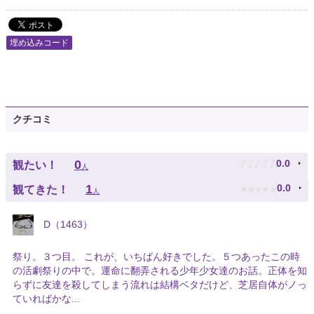
埋め込みコード
クチコミ
♪
♪
♪
♪
♪
0
0.0
観たい！
人
★
★
★
★
★
1
0.0
観てきた！
人
D（1463）
祭り。３つ目。 これが、いちばん好きでした。５つあったこの時
の活劇祭りの中で。運命に翻弄される少年少女達のお話。正体を知
らずに友達を殺してしまう流れは結構ベタだけど、芝居自体がノっ
ていればかな...