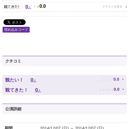
0
/
0.0
人
埋め込みコード
クチコミ
♪
♪
♪
♪
♪
0
0.0
観たい！
人
★
★
★
★
★
0
0.0
観てきた！
人
公演詳細
期間
2014/12/07 (日) ～ 2014/12/07 (日)