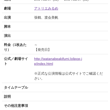
劇場
アトリエみるめ
出演
張鶴、渡会美帆
脚本
演出
料金（1枚あた
～
り）
【発売日】
公式／劇場サイ
http://watanabeakifumi.lolipop.j
ト
p/index.html
※正式な公演情報は公式サイトでご確認くだ
さい。
タイムテーブル
説明
その他注意事項