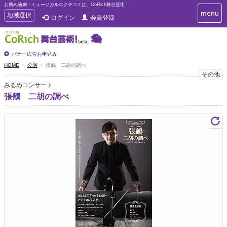
お薦め演劇・ミュージカルのクチコミは、CoRich舞台芸術！
T
menu
T
地域選択
ログイン
会員登録
o
o
g
g
g
g
l
l
バナー広告お申込み
e
e
HOME
公演
張鶴 二胡の調べ
n
n
その他
a
a
v
みるめコンサート
i
v
張鶴 二胡の調べ
g
i
a
g
t
a
i
t
o
n
i
o
n