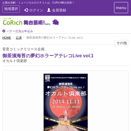
お薦め演劇・ミュージカルのクチコミは、CoRich舞台芸術！
T
menu
T
地域選択
ログイン
会員登録
o
o
g
g
g
g
l
l
バナー広告お申込み
e
e
HOME
公演
御茶漬海苔の夢幻ホラーアテレコLive vol.1
n
n
その他
a
a
v
音音コミックリリース企画
i
v
御茶漬海苔の夢幻ホラーアテレコLive vol.1
g
i
オカルト倶楽部
a
g
t
a
i
t
o
n
i
o
n