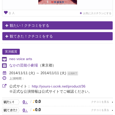
人
0
お気に入りチラシにする
観たい！クチコミをする
観てきた！クチコミをする
実演鑑賞
neo voice arts
なかの芸能小劇場
（東京都）
2014/11/11 (火) ～ 2014/11/11 (火)
公演終了
上演時間：
公式サイト：
http://yours-i.ocnk.net/product/36
※正式な公演情報は公式サイトでご確認ください。
0
/
0.0
人
0
/
0.0
人