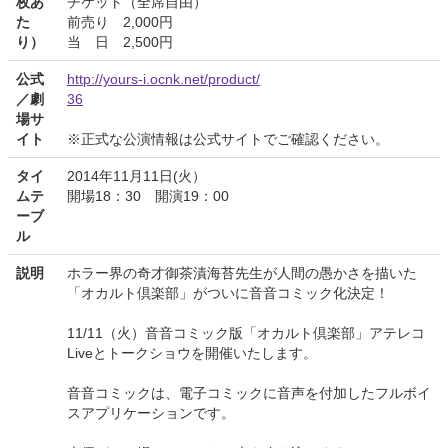
枚あ
チケット（全席自由）
た
前売り 2,000円
り）
当 日 2,500円
公式
http://yours-i.ocnk.net/product/
／劇
36
場サ
イト
※正式な公演情報は公式サイトでご確認ください。
タイ
2014年11月11日(火）
ムテ
開場18：30 開演19：00
ーブ
ル
説明
ホラー界の奇才御茶漬海苔先生が人間の愚かさを描いた
「オカルト倶楽部」がついに音音コミック化決定！
11/11（火）音音コミック版「オカルト倶楽部」アテレコ
Liveとトークショウを開催いたします。
音音コミックは、電子コミックに音声を付加したフルボイ
スアプリケーションです。