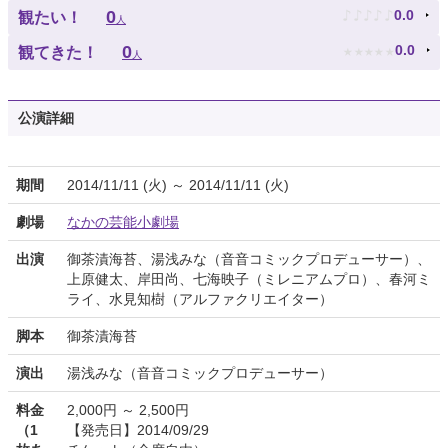
♪
♪
♪
♪
♪
0
0.0
観たい！
人
★
★
★
★
★
0
0.0
観てきた！
人
公演詳細
期間
2014/11/11 (火) ～ 2014/11/11 (火)
劇場
なかの芸能小劇場
出演
御茶漬海苔、湯浅みな（音音コミックプロデューサー）、
上原健太、岸田尚、七海映子（ミレニアムプロ）、春河ミ
ライ、水見知樹（アルファクリエイター）
脚本
御茶漬海苔
演出
湯浅みな（音音コミックプロデューサー）
料金
2,000円 ～ 2,500円
（1
【発売日】2014/09/29