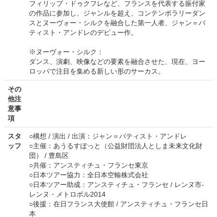
フィリップ・ドゥクフレなど、フランスを代表する振付家
の作品に参加し、ジャンルを超え、コンテンポラリーダン
スとヌーヴォー・シルクを融合した第一人者、ジャン＝バ
ティスト・アンドレのデビュー作。
※ヌーヴォー・シルク：
ダンス、演劇、映像などの要素を融合させた、現在、ヨー
ロッパで注目を集める新しい形のサーカス。
その
他注
意事
項
スタ
○構想 / 演出 / 出演：ジャン＝バティスト・アンドレ
ッフ
○主催：あうるすぽっと（公益財団法人としま未来文化財
団） / 豊島区
○共催：アンスティチュ・フランセ東京
○日本ツアー協力：全日本空輸株式会社
○日本ツアー助成：アンスティチュ・フランセ / レンヌ市-
レンヌ・メトロポル2014
○後援：在日フランス大使館 / アンスティチュ・フランセ日
本