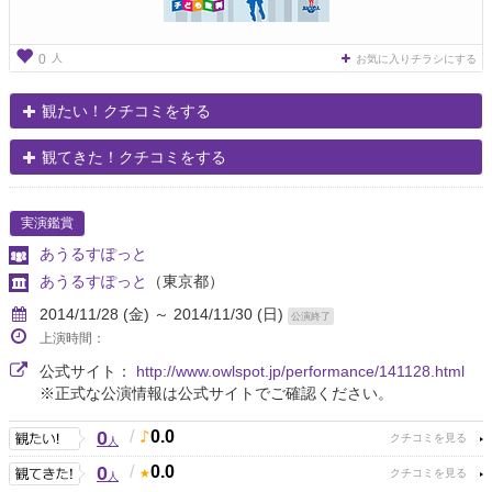
人
0
お気に入りチラシにする
観たい！クチコミをする
観てきた！クチコミをする
実演鑑賞
あうるすぽっと
あうるすぽっと
（東京都）
2014/11/28 (金) ～ 2014/11/30 (日)
公演終了
上演時間：
公式サイト：
http://www.owlspot.jp/performance/141128.html
※正式な公演情報は公式サイトでご確認ください。
0
/
0.0
人
0
/
0.0
人