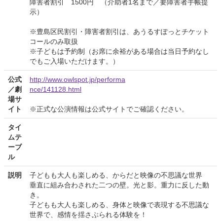
障害者割引 1500円 （介助者1名まで／要障害者手帳提
示）
※豊島区民割引・障害者割引は、あうるすぽっとチケット
コールのみ取扱
※子どもは予約制（お席に余裕がある場合は当日予約なし
でもご入場いただけます。）
公式
http://www.owlspot.jp/performa
／劇
nce/141128.html
場サ
イト
※正式な公演情報は公式サイトでご確認ください。
タイ
ムテ
ーブ
ル
説明
子どもも大人も楽しめる、からだと映像の不思議な世界
垂直に組み合わされた二つの壁。光と影。重力に反した動
き。
子どもも大人も楽しめる、身体と映像で表現する不思議な
世界で、感情を揺さぶられる体験を！