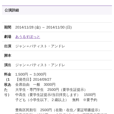
公演詳細
期間
2014/11/28 (金) ～ 2014/11/30 (日)
劇場
あうるすぽっと
出演
ジャン＝バティスト・アンドレ
脚本
演出
ジャン＝バティスト・アンドレ
料金
1,500円 ～ 3,000円
（1
【発売日】2014/09/27
枚あ
全席自由 一般 3000円
た
大学生・専門学生 2500円（要学生証提示）
り）
中高生（要学生証提示/当日拝見します） 1500円
子ども（小学生以下、２歳以上） 無料 ※要予約
豊島区民割引 2500円（在勤・在住／要証明書提示）