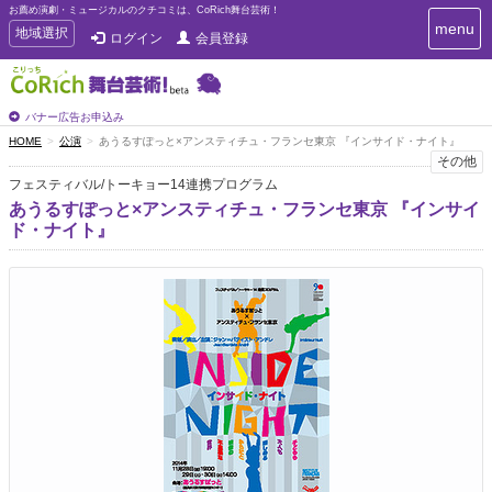
お薦め演劇・ミュージカルのクチコミは、CoRich舞台芸術！
T
menu
T
地域選択
ログイン
会員登録
o
o
g
g
g
g
l
l
バナー広告お申込み
e
e
HOME
公演
あうるすぽっと×アンスティチュ・フランセ東京 『インサイド・ナイト』
n
n
その他
a
a
v
フェスティバル/トーキョー14連携プログラム
i
v
あうるすぽっと×アンスティチュ・フランセ東京 『インサイ
g
i
ド・ナイト』
a
g
t
a
i
t
o
n
i
o
n