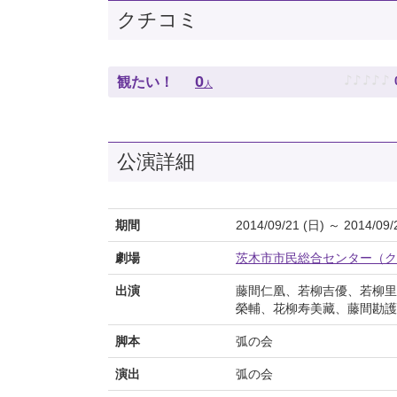
クチコミ
♪
♪
♪
♪
♪
0
観たい！
人
公演詳細
期間
2014/09/21 (日) ～ 2014/09/
劇場
茨木市市民総合センター（ク
出演
藤間仁凰、若柳吉優、若柳里
榮輔、花柳寿美藏、藤間勘護
脚本
弧の会
演出
弧の会