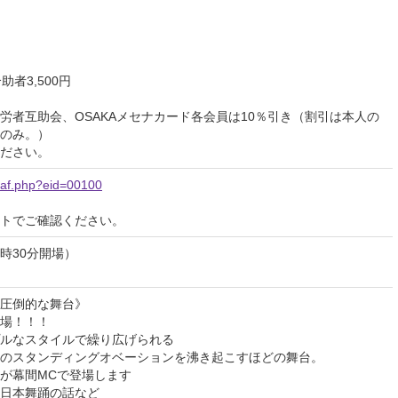
者3,500円
労者互助会、OSAKAメセナカード各会員は10％引き（割引は本人の
のみ。）
ださい。
Leaf.php?eid=00100
イトでご確認ください。
4時30分開場）
圧倒的な舞台》
場！！！
ルなスタイルで繰り広げられる
のスタンディングオベーションを沸き起こすほどの舞台。
が幕間MCで登場します
日本舞踊の話など