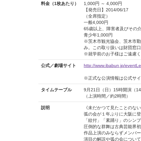
料金（1枚あたり）
1,000円 ～ 4,000円
【発売日】2014/06/17
（全席指定）
一般4,000円
65歳以上、障害者及びその介助
青少年1,000円
※茨木市観光協会、茨木市勤
み。この取り扱いは財団窓口
※就学前のお子様はご遠慮く
公式／劇場サイト
http://www.ibabun.jp/event
※正式な公演情報は公式サ
タイムテーブル
9月21日（日）15時開演（1
（上演時間／約2時間）
説明
《未だかつて見たことのない
弧の会が１年ぶりに大阪に登
「紋付」「素踊り」のシンプ
圧倒的な群舞は古典芸能界初
作品上演のみならずメンバー
演目の解説や弧の会について