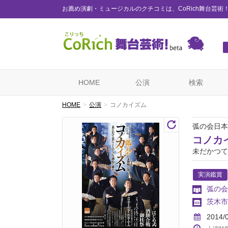
お薦め演劇・ミュージカルのクチコミは、CoRich舞台芸術
HOME
公演
検索
HOME
公演
コノカイズム
弧の会日本
コノカ
未だかつて
実演鑑賞
弧の会
茨木市
2014/