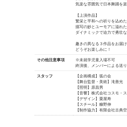
気楽な雰囲気で日本舞踊を楽
【上演作品】
繁栄と平和への祈りを込めた
描写の妙とユーモアに溢れた
ダイナミックで迫力で勇壮な
趣きの異なる３作品をお届け
どうぞお楽しみに！
その他注意事項
※未就学児童入場不可
終演後、メンバーによる送り
スタッフ
【企画構成】弧の会
【舞台監督・美術】滝善光
【照明】原昌男
【音響】株式会社コスモ・ス
【デザイン】粟屋寿
【スチール】糠野伸
【制作協力】有限会社古典空