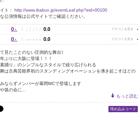
間：
サイト：
http://www.ibabun.jp/eventLeaf.php?eid=00100
な公演情報は公式サイトでご確認ください。
0
♪
♪
♪
♪
♪
/
0.0
人
0
★
★
★
★
★
/
0.0
人
て見たことのない圧倒的な舞台》
年ぶりに大阪に登場！！！
素踊り」のシンプルなスタイルで繰り広げられる
舞は古典芸能界初のスタンディングオベーションを沸き起こすほどの
みならずメンバーが幕間MCで登場します
や弧の会に...
もっと読む
埋め込みコード