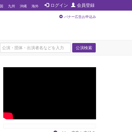
ログイン
会員登録
国
九州
沖縄
海外
バナー広告お申込み
公演検索