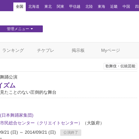
！
全国
北海道
東北
関東
甲信越
北陸
東海
近畿
中国
四
管理メニュー
団体WEBサイト管理
顧客管理
ランキング
チケプレ
掲示板
Myページ
歌舞伎・伝統芸能
舞踊公演
イズム
見たことのない圧倒的な舞台
(日本舞踊家集団)
市民総合センター（クリエイトセンター）
（大阪府）
09/21 (日) ～ 2014/09/21 (日)
公演終了