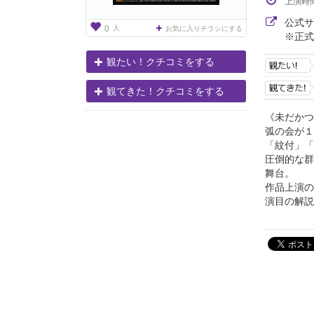
上演時
公式
人
0
お気に入りチラシにする
※正式
観たい！クチコミをする
観てきた！クチコミをする
《未だかつ
弧の会が１
「紋付」「
圧倒的な群
舞台。
作品上演の
演目の解説