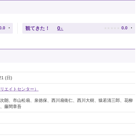
★
★
★
★
★
0
0.0
0.0
観てきた！
人
21 (日)
リエイトセンター）
次朗、市山松扇、泉徳保、西川扇衛仁、西川大樹、猿若清三郎、花柳
、藤間章吾