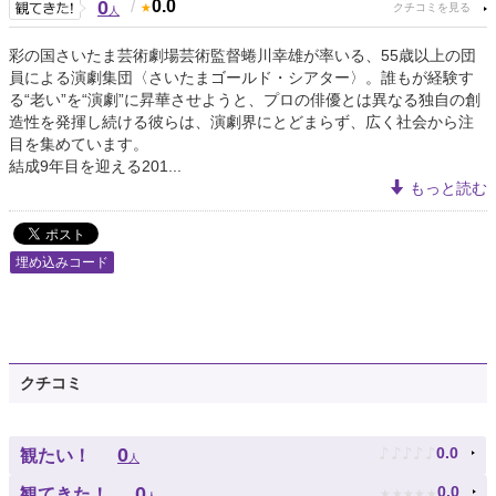
0
/
0.0
人
彩の国さいたま芸術劇場芸術監督蜷川幸雄が率いる、55歳以上の団
員による演劇集団〈さいたまゴールド・シアター〉。誰もが経験す
る“老い”を“演劇”に昇華させようと、プロの俳優とは異なる独自の創
造性を発揮し続ける彼らは、演劇界にとどまらず、広く社会から注
目を集めています。
結成9年目を迎える201...
もっと読む
埋め込みコード
クチコミ
♪
♪
♪
♪
♪
0
0.0
観たい！
人
★
★
★
★
★
0
0.0
観てきた！