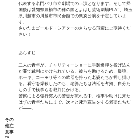
代表する名門パリ市立劇場での上演となります。そして帰
国後は愛知県豊橋市の穂の国とよはし芸術劇場PLAT、埼玉
県川越市の川越市市民会館での凱旋公演を予定していま
す。
さいたまゴールド・シアターのさらなる飛躍にご期待くだ
さい！
あらすじ
二人の青年が、チャリティーショーに手製爆弾を投げ込ん
だ罪で裁判にかけられている。彼らを助けるため、爆弾、
ホーキ、コーモリ等々の武器を持った老婆たちが押し掛け
る。看守を爆殺したのち、老婆たちは法廷を占拠、自分た
ちの手で検事らを裁判にかける。
警察による強行突入の警告が流れる中、検事や助けに来た
はずの青年たちにまで、次々と死刑宣告をする老婆たちだ
が――。
その
他注
意事