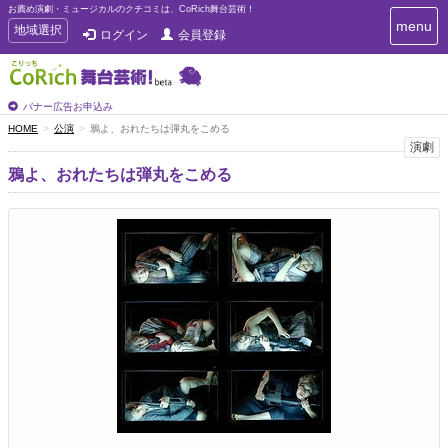
お薦め演劇・ミュージカルのクチコミは、CoRich舞台芸術！
T
menu
T
地域選択
ログイン
会員登録
o
o
g
g
g
g
l
l
バナー広告お申込み
e
e
HOME
公演
鴉よ、おれたちは弾丸をこめる
n
n
演劇
a
a
v
鴉よ、おれたちは弾丸をこめる
i
v
g
i
a
g
t
a
i
t
o
n
i
o
n