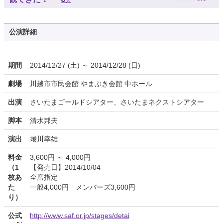
人
公演詳細
期間
2014/12/27 (土) ～ 2014/12/28 (日)
劇場
川越市市民会館 やまぶき会館 中ホール
出演
さいたまゴールドシアター、さいたまネクストシアター
脚本
清水邦夫
演出
蜷川幸雄
料金
3,600円 ～ 4,000円
（1
【発売日】2014/10/04
枚あ
全席指定
た
一般4,000円 メンバーズ3,600円
り）
公式
http://www.saf.or.jp/stages/detai