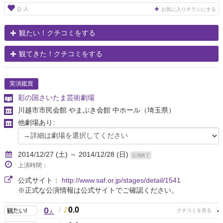
人
0
お気に入りチラシにする
観たい！クチコミをする
観てきた！クチコミをする
実演鑑賞
彩の国さいたま芸術劇場
川越市市民会館 やまぶき会館 中ホール
（埼玉県）
他劇場あり:
2014/12/27 (土) ～ 2014/12/28 (日)
公演終了
上演時間：
公式サイト：
http://www.saf.or.jp/stages/detail/1541
※正式な公演情報は公式サイトでご確認ください。
0
/
0.0
人