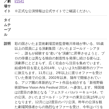
／劇
l/1541
場サ
イト
※正式な公演情報は公式サイトでご確認ください。
タイ
ムテ
ーブ
ル
説明
彩の国さいたま芸術劇場芸術監督蜷川幸雄が率いる、55歳
以上の団員による演劇集団〈さいたまゴールド・シアタ
ー〉。誰もが経験する“老い”を“演劇”に昇華させようと、プ
ロの俳優とは異なる独自の創造性を発揮し続ける彼らは、
演劇界にとどまらず、広く社会から注目を集めています。
結成9年目を迎える2014年、いよいよ3カ国5都市のツアー
に旅立ちます。11月には、2年以上に渡りオファーを受け
ていた香港での公演。2002年以来、隔年で開催されてい
る、アジア圏の革新的なアート作品を紹介する「新視野藝
術節New Vision Arts Festival 2014」へ参加します。帰国後
は2度目の参加となる「フェスティバル/トーキョー14」で
の公演。さいたまゴールド・シアターの東京公演は5年ぶり
となります。12月には2度目のパリ公演。昨年の公演を観
た劇場関係者からの熱烈なオファーを受け、今年はパリを