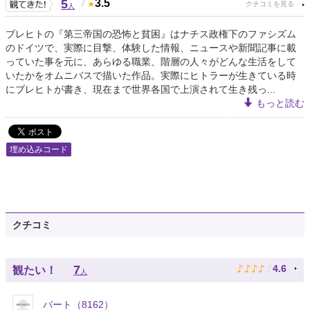
5
/
3.5
人
ブレヒトの『第三帝国の恐怖と貧困』はナチス政権下のファシズム
のドイツで、実際に目撃、体験した情報、ニュースや新聞記事に載
っていた事を元に、あらゆる職業、階層の人々がどんな生活をして
いたかをオムニバスで描いた作品。実際にヒトラーが生きている時
にブレヒトが書き、現在まで世界各国で上演されて生き残っ...
もっと読む
埋め込みコード
クチコミ
♪
♪
♪
♪
♪
7
4.6
観たい！
人
バート（8162）