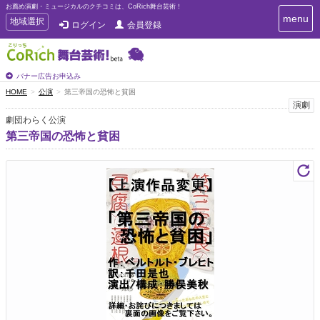
お薦め演劇・ミュージカルのクチコミは、CoRich舞台芸術！
T
menu
T
地域選択
ログイン
会員登録
o
o
g
g
g
g
l
l
バナー広告お申込み
e
e
HOME
公演
第三帝国の恐怖と貧困
n
n
演劇
a
a
v
劇団わらく公演
i
v
第三帝国の恐怖と貧困
g
i
a
g
t
a
i
t
o
n
i
o
n