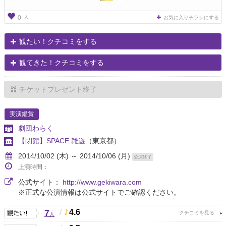
人
0
お気に入りチラシにする
観たい！クチコミをする
観てきた！クチコミをする
チケットプレゼント終了
実演鑑賞
劇団わらく
【閉館】SPACE 雑遊
（東京都）
2014/10/02 (木) ～ 2014/10/06 (月)
公演終了
上演時間：
公式サイト：
http://www.gekiwara.com
※正式な公演情報は公式サイトでご確認ください。
7
/
4.6
人