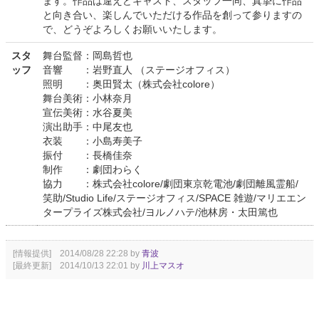
ます。作品は違えどキャスト、スタッフ一同、真摯に作品
と向き合い、楽しんでいただける作品を創って参りますの
で、どうぞよろしくお願いいたします。
スタ
舞台監督：岡島哲也
ッフ
音響 ：岩野直人 （ステージオフィス）
照明 ：奥田賢太（株式会社colore）
舞台美術：小林奈月
宣伝美術：水谷夏美
演出助手：中尾友也
衣装 ：小島寿美子
振付 ：長橋佳奈
制作 ：劇団わらく
協力 ：株式会社colore/劇団東京乾電池/劇団離風霊船/
笑助/Studio Life/ステージオフィス/SPACE 雑遊/マリエエン
タープライズ株式会社/ヨルノハテ/池林房・太田篤也
[情報提供] 2014/08/28 22:28 by
青波
[最終更新] 2014/10/13 22:01 by
川上マスオ