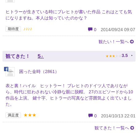
ヒトラーが生きている時にブレヒトが書いた作品 これはとても気
になりますね。本人は知っていたのかな？
♪♪♪♪
期待度
0
2014/09/24 09:07
観たい！一覧へ
★
★
★
★
★
5
3.5
観てきた！
人
困った金時（2861）
表と裏！ハイル ヒットラー！ ブレヒトのドイツ人でありなが
ら、時代に狂わされない冷静な眼に脱帽。 27のエピソードから10
作品を上演。 鍵十字、ヒトラーの写真など雰囲気よく出ていまし
た。
★★★
満足度
0
2014/10/13 22:01
観てきた！一覧へ