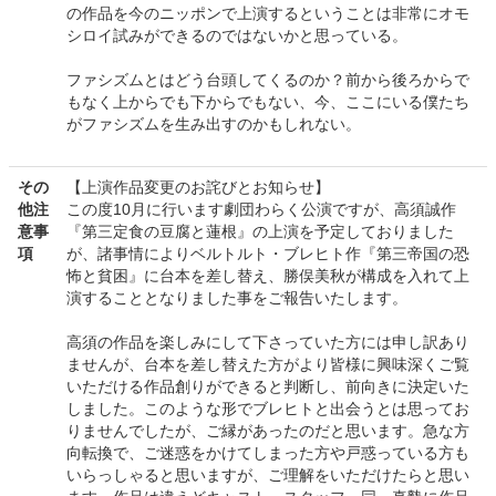
の作品を今のニッポンで上演するということは非常にオモ
シロイ試みができるのではないかと思っている。
ファシズムとはどう台頭してくるのか？前から後ろからで
もなく上からでも下からでもない、今、ここにいる僕たち
がファシズムを生み出すのかもしれない。
その
【上演作品変更のお詫びとお知らせ】
他注
この度10月に行います劇団わらく公演ですが、高須誠作
意事
『第三定食の豆腐と蓮根』の上演を予定しておりました
項
が、諸事情によりベルトルト・ブレヒト作『第三帝国の恐
怖と貧困』に台本を差し替え、勝俣美秋が構成を入れて上
演することとなりました事をご報告いたします。
高須の作品を楽しみにして下さっていた方には申し訳あり
ませんが、台本を差し替えた方がより皆様に興味深くご覧
いただける作品創りができると判断し、前向きに決定いた
しました。このような形でブレヒトと出会うとは思ってお
りませんでしたが、ご縁があったのだと思います。急な方
向転換で、ご迷惑をかけてしまった方や戸惑っている方も
いらっしゃると思いますが、ご理解をいただけたらと思い