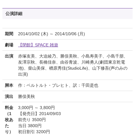
公演詳細
期間
2014/10/02 (木) ～ 2014/10/06 (月)
劇場
【閉館】SPACE 雑遊
出演
赤塚友美、大迫綾乃、勝俣美秋、小島寿美子、小島千朋、
友澤宗秋、長橋佳奈、由谷青波、川崎勇人(劇団東京乾電
池)、柴山美保、楢原秀佳(StudioLife)、山下修吾(声のみの
出演)
脚本
作：ベルトルト・ブレヒト、訳：千田是也
演出
勝俣美秋
料金
3,000円 ～ 3,800円
（1
【発売日】2014/09/03
枚あ
前売り 3500円
た
当日 3800円
り）
初日割引 3200円