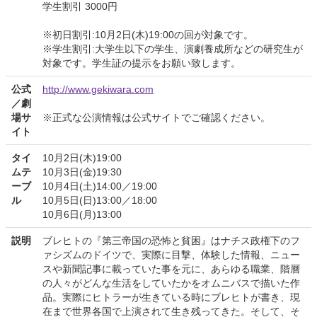
学生割引 3000円
※初日割引:10月2日(木)19:00の回が対象です。
※学生割引:大学生以下の学生、演劇養成所などの研究生が
対象です。学生証の提示をお願い致します。
公式
http://www.gekiwara.com
／劇
場サ
※正式な公演情報は公式サイトでご確認ください。
イト
タイ
10月2日(木)19:00
ムテ
10月3日(金)19:30
ーブ
10月4日(土)14:00／19:00
ル
10月5日(日)13:00／18:00
10月6日(月)13:00
説明
ブレヒトの『第三帝国の恐怖と貧困』はナチス政権下のフ
ァシズムのドイツで、実際に目撃、体験した情報、ニュー
スや新聞記事に載っていた事を元に、あらゆる職業、階層
の人々がどんな生活をしていたかをオムニバスで描いた作
品。実際にヒトラーが生きている時にブレヒトが書き、現
在まで世界各国で上演されて生き残ってきた。そして、そ