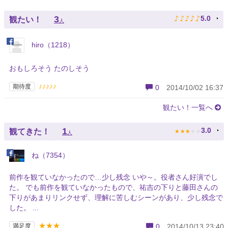
♪
♪
♪
♪
♪
3
5.0
観たい！
人
hiro（1218）
おもしろそう たのしそう
♪♪♪♪♪
期待度
0
2014/10/02 16:37
観たい！一覧へ
★
★
★
★
★
1
3.0
観てきた！
人
ね（7354）
前作を観ていなかったので…少し残念 いや～。役者さん好演でし
た。 でも前作を観ていなかったもので、祐吉の下りと藤田さんの
下りがあまりリンクせず、理解に苦しむシーンがあり、少し残念で
した。 ...
★★★
満足度
0
2014/10/13 23:40