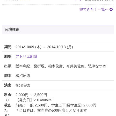
観てきた！一覧へ
公演詳細
期間
2014/10/09 (木) ～ 2014/10/13 (月)
劇場
アトリエ劇研
出演
阪本麻紀、桑折現、柏木俊彦、今井美佐穂、弘津なつめ
脚本
柳沼昭徳
演出
柳沼昭徳
料金
2,000円 ～ 2,500円
（1
【発売日】2014/08/25
枚あ
前売：一般 2,500円、学生以下[要学生証] 2,000円
た
＊当日券は、前売券の500円増しとなります
り）