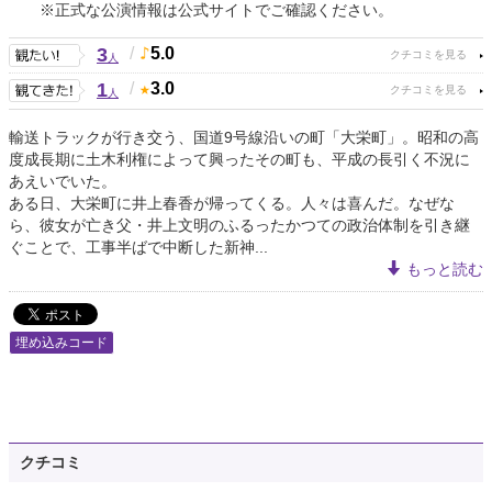
※正式な公演情報は公式サイトでご確認ください。
3
/
5.0
人
1
/
3.0
人
輸送トラックが行き交う、国道9号線沿いの町「大栄町」。昭和の高
度成長期に土木利権によって興ったその町も、平成の長引く不況に
あえいでいた。
ある日、大栄町に井上春香が帰ってくる。人々は喜んだ。なぜな
ら、彼女が亡き父・井上文明のふるった​かつての​政治体制を引き継
ぐことで、工事半ばで中断した新神...
もっと読む
埋め込みコード
クチコミ