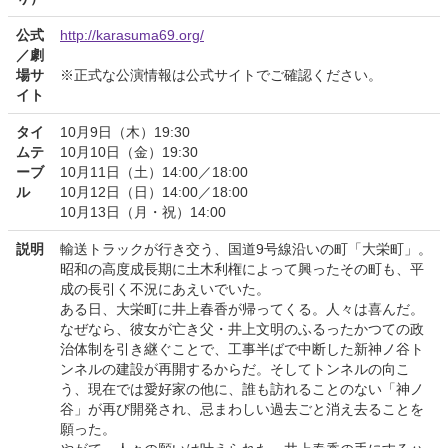
公式
http://karasuma69.org/
／劇
場サ
※正式な公演情報は公式サイトでご確認ください。
イト
タイ
10月9日（木）19:30
ムテ
10月10日（金）19:30
ーブ
10月11日（土）14:00／18:00
ル
10月12日（日）14:00／18:00
10月13日（月・祝）14:00
説明
輸送トラックが行き交う、国道9号線沿いの町「大栄町」。
昭和の高度成長期に土木利権によって興ったその町も、平
成の長引く不況にあえいでいた。
ある日、大栄町に井上春香が帰ってくる。人々は喜んだ。
なぜなら、彼女が亡き父・井上文明のふるった​かつての​政
治体制を引き継ぐことで、工事半ばで中断した新神ノ谷ト
ンネルの建設が再開するからだ。そしてトンネルの向こ
う、現在では愛好家の他に、誰も訪れることのない「神ノ
谷」が再び開発され、忌まわしい過去ごと消え去ることを
願った。