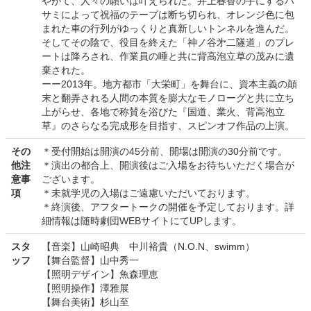
やがて、人々の願いは叶えられた。井上春香の手にするハ
サミによって祝福のテープは断ち切られ、オレンジ色に包
まれた車の行列がゆっくりと真新しいトンネルを進んだ。
そしてその陰で、役目を終えた「神ノ谷㐧二隧道」のプレ
ートは降ろされ、作業員の唾と共に背高泡立草の茂みに遺
棄された。
ーー2013年。地方都市「大栄町」を舞台に、資本主義の顛
末と翻弄される人間の本質を膨大なモノローグと共に立ち
上がらせ、各地で称賛を浴びた『国道、業火、背高泡立
草』のさらなる完成形を目指す、スピンオフ作品の上演。
その
＊受付開始は開演の45分前、開場は開演の30分前です。
他注
＊演出の都合上、開演後はご入場をお待ちいただく場合が
意事
ございます。
項
＊未就学児の入場はご遠慮いただいております。
＊終演後、アフタートークの開催を予定しております。詳
細情報は随時劇団WEBサイトにてUPします。
スタ
【音楽】山崎昭典 中川裕貴（N.O.N、swimm）
ッフ
【舞台監督】山中秀一
【照明デザイン】魚森理恵
【照明操作】澤雅展
【舞台美術】杉山至