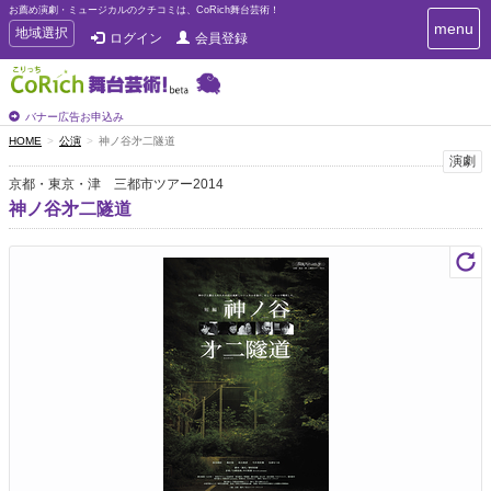
お薦め演劇・ミュージカルのクチコミは、CoRich舞台芸術！
T
menu
T
地域選択
ログイン
会員登録
o
o
g
g
g
g
l
l
バナー広告お申込み
e
e
HOME
公演
神ノ谷㐧二隧道
n
n
演劇
a
a
v
京都・東京・津 三都市ツアー2014
i
v
神ノ谷㐧二隧道
g
i
a
g
t
a
i
t
o
n
i
o
n