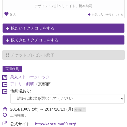
デザイン：六川クリエイト、橋本純司
人
0
お気に入りチラシにする
観たい！クチコミをする
観てきた！クチコミをする
チケットプレゼント終了
実演鑑賞
烏丸ストロークロック
アトリエ劇研
（京都府）
他劇場あり:
2014/10/09 (木) ～ 2014/10/13 (月)
公演終了
上演時間：
公式サイト：
http://karasuma69.org/