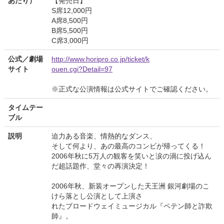
あたり）
【発売日】
S席12,000円
A席8,500円
B席5,500円
C席3,000円
公式／劇場
http://www.horipro.co.jp/ticket/k
サイト
ouen.cgi?Detail=97
※正式な公演情報は公式サイトでご確認ください。
タイムテー
ブル
説明
迫力ある音楽、情熱的なダンス、
そして何より、あの最高のコンビが帰ってくる！
2006年秋に5万人の観客を笑いと涙の渦に投げ込ん
だ超話題作、堂々の再演決定！
2006年秋、新装オープンした天王洲 銀河劇場のこ
けら落とし公演として上演さ
れたブロードウェイミュージカル『ペテン師と詐欺
師』。