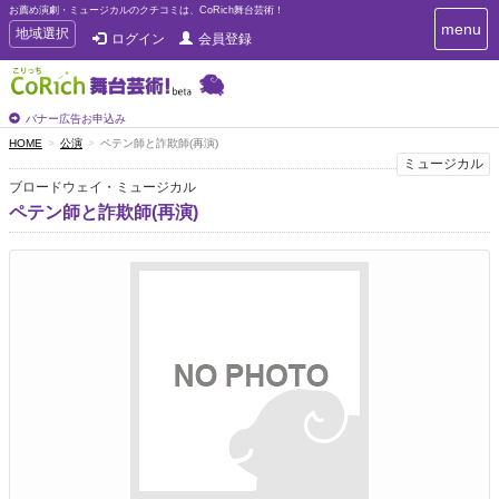
お薦め演劇・ミュージカルのクチコミは、CoRich舞台芸術！
T
menu
T
地域選択
ログイン
会員登録
o
o
g
g
g
g
l
l
バナー広告お申込み
e
e
HOME
公演
ペテン師と詐欺師(再演)
n
n
ミュージカル
a
a
v
ブロードウェイ・ミュージカル
i
v
ペテン師と詐欺師(再演)
g
i
a
g
t
a
i
t
o
n
i
o
n