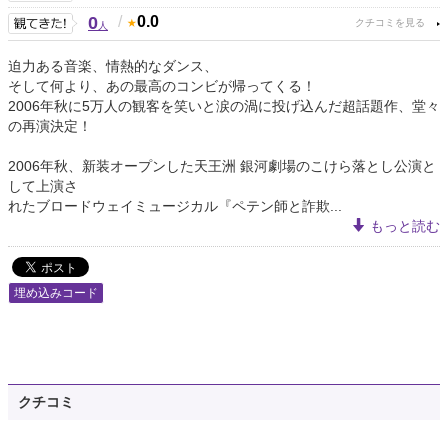
0
/
0.0
人
迫力ある音楽、情熱的なダンス、
そして何より、あの最高のコンビが帰ってくる！
2006年秋に5万人の観客を笑いと涙の渦に投げ込んだ超話題作、堂々
の再演決定！
2006年秋、新装オープンした天王洲 銀河劇場のこけら落とし公演と
して上演さ
れたブロードウェイミュージカル『ペテン師と詐欺...
もっと読む
埋め込みコード
クチコミ