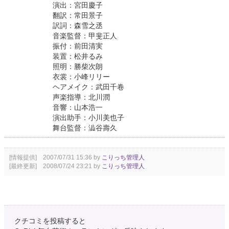
演出：宮田慶子
翻訳：常田景子
訳詞：森雪之丞
音楽監督：甲斐正人
振付：前田清実
装置：松井るみ
照明：勝柴次朗
衣裳：小峰リリー
ヘアメイク：武田千卷
声楽指導：北川潤
音響：山本浩一
演出助手：小川美也子
舞台監督：澁谷壽久
[情報提供] 2007/07/31 15:36 by
こりっち管理人
[最終更新] 2008/07/24 23:21 by
こりっち管理人
クチコミを投稿すると