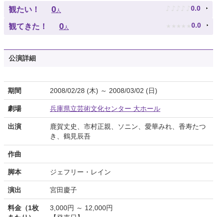
♪
♪
♪
♪
♪
0
0.0
観たい！
人
★
★
★
★
★
0
0.0
観てきた！
人
公演詳細
期間
2008/02/28 (木) ～ 2008/03/02 (日)
劇場
兵庫県立芸術文化センター 大ホール
出演
鹿賀丈史、市村正親、ソニン、愛華みれ、香寿たつ
き、鶴見辰吾
作曲
脚本
ジェフリー・レイン
演出
宮田慶子
料金（1枚
3,000円 ～ 12,000円