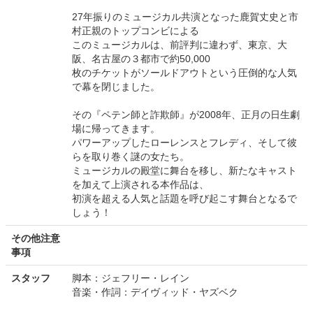
27年振りのミュージカル共演となった鹿賀丈史と市
村正親のトップコンビによる
このミュージカルは、前評判に違わず、東京、大
阪、名古屋の３都市で約50,000
枚のチケットがソールドアウトという圧倒的な人気
で幕を閉じました。
その『ペテン師と詐欺師』が2008年、正月の日生劇
場に帰ってきます。
パワーアップしたローレンスとフレディ、そして彼
らを取り巻く謎の女たち。
ミュージカルの殿堂に舞台を移し、新たなキャスト
を加えて上演される本作品は、
初演を超える人気と話題を呼び起こす舞台となるで
しょう！
その他注意
事項
スタッフ
脚本：ジェフリー・レイン
音楽・作詞：デイヴィッド・ヤズベク