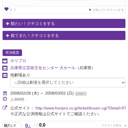
人
0
お気に入りチラシにする
観たい！クチコミをする
観てきた！クチコミをする
実演鑑賞
ホリプロ
兵庫県立芸術文化センター 大ホール
（兵庫県）
他劇場あり:
2008/02/28 (木) ～ 2008/03/02 (日)
公演終了
上演時間：
公式サイト：
http://www.horipro.co.jp/ticket/kouen.cgi?Detail=97
※正式な公演情報は公式サイトでご確認ください。
0
/
0.0
人