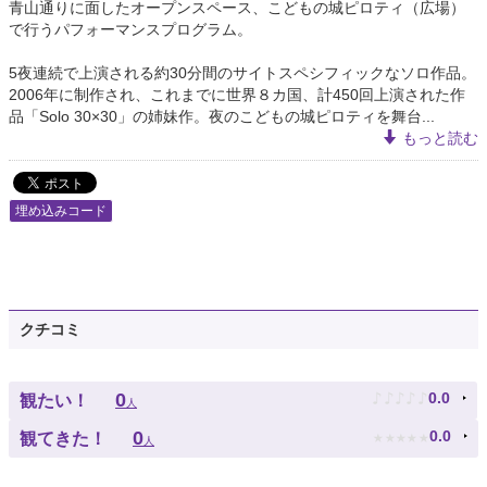
青山通りに面したオープンスペース、こどもの城ピロティ（広場）
で行うパフォーマンスプログラム。
5夜連続で上演される約30分間のサイトスペシフィックなソロ作品。
2006年に制作され、これまでに世界８カ国、計450回上演された作
品「Solo 30×30」の姉妹作。夜のこどもの城ピロティを舞台...
もっと読む
埋め込みコード
クチコミ
♪
♪
♪
♪
♪
0
0.0
観たい！
人
★
★
★
★
★
0
0.0
観てきた！
人