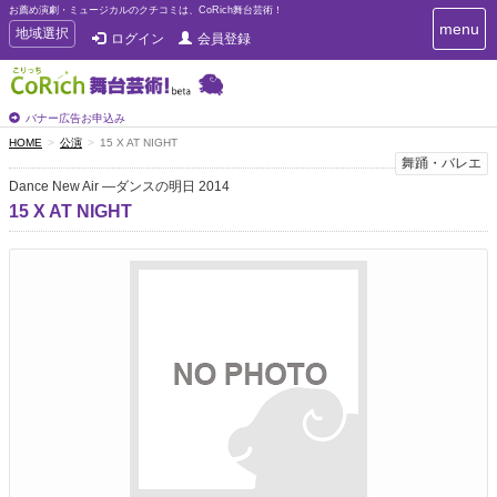
お薦め演劇・ミュージカルのクチコミは、CoRich舞台芸術！
T
menu
T
地域選択
ログイン
会員登録
o
o
g
g
g
g
l
l
バナー広告お申込み
e
e
HOME
公演
15 X AT NIGHT
n
n
舞踊・バレエ
a
a
v
Dance New Air ―ダンスの明日 2014
i
v
15 X AT NIGHT
g
i
a
g
t
a
i
t
o
n
i
o
n