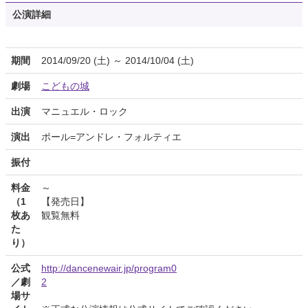
公演詳細
期間
2014/09/20 (土) ～ 2014/10/04 (土)
劇場
こどもの城
出演
マニュエル・ロック
演出
ポール=アンドレ・フォルティエ
振付
料金
～
（1
【発売日】
枚あ
観覧無料
た
り）
公式
http://dancenewair.jp/program0
／劇
2
場サ