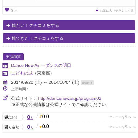
人
0
お気に入りチラシにする
観たい！クチコミをする
観てきた！クチコミをする
実演鑑賞
Dance New Air ―ダンスの明日
こどもの城
（東京都）
2014/09/20 (土) ～ 2014/10/04 (土)
公演終了
上演時間：
公式サイト：
http://dancenewair.jp/program02
※正式な公演情報は公式サイトでご確認ください。
0
/
0.0
人
0
/
0.0
人