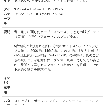
イト
※正式な公演情報は公式サイトでご確認ください。
タイ
9.20 sat – 10.4 sat 19:15〜19:45
ムテ
（9.22, 9.27, 10.3は20:15〜20:45）
ーブ
ル
説明
青山通りに面したオープンスペース、こどもの城ピロティ
（広場）で行うパフォーマンスプログラム。
5夜連続で上演される約30分間のサイトスペシフィックな
ソロ作品。2006年に制作され、これまでに世界８カ国、計
450回上演された作品「Solo 30×30」の姉妹作。夜のこど
もの城ピロティを舞台に、ダンス、観客、そしてその街と
の、昼間とは異なるコンタクト（出会い）を提供し、その
不思議な魅力を探求する。
その
他注
意事
項
スタ
コンセプト：ポール=アンドレ・フォルティエ、ディアン