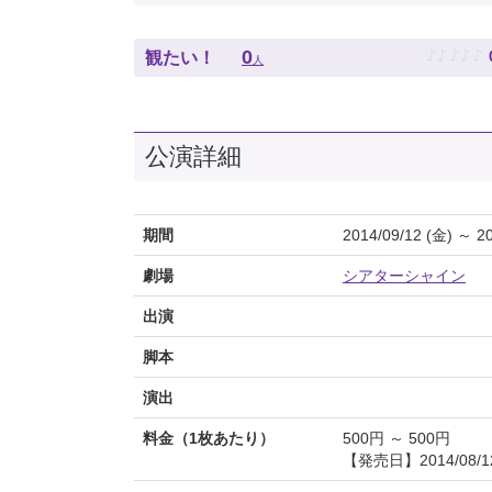
♪
♪
♪
♪
♪
0
観たい！
人
公演詳細
期間
2014/09/12 (金) ～ 2
劇場
シアターシャイン
出演
脚本
演出
料金（1枚あたり）
500円 ～ 500円
【発売日】2014/08/1