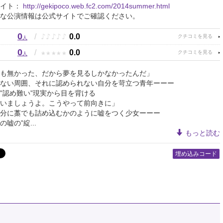
サイト：
http://gekipoco.web.fc2.com/2014summer.html
な公演情報は公式サイトでご確認ください。
0
♪
♪
♪
♪
♪
/
0.0
人
0
★
★
★
★
★
/
0.0
人
も無かった、だから夢を見るしかなかったんだ」
ない周囲、それに認められない自分を苛立つ青年ーーー
”認め難い”現実から目を背ける
いましょうよ。こうやって前向きに」
分に藁でも詰め込むかのように嘘をつく少女ーーー
嘘の”綻...
もっと読む
埋め込みコード