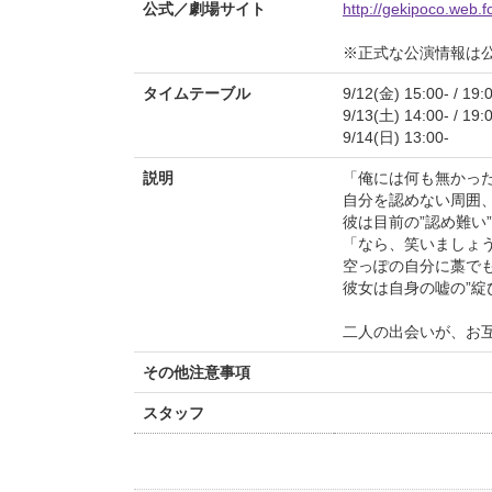
公式／劇場サイト
http://gekipoco.web
※正式な公演情報は
タイムテーブル
9/12(金) 15:00- / 19:
9/13(土) 14:00- / 19:
9/14(日) 13:00-
説明
「俺には何も無かっ
自分を認めない周囲
彼は目前の”認め難い
「なら、笑いましょ
空っぽの自分に藁で
彼女は自身の嘘の”綻
二人の出会いが、お
その他注意事項
スタッフ