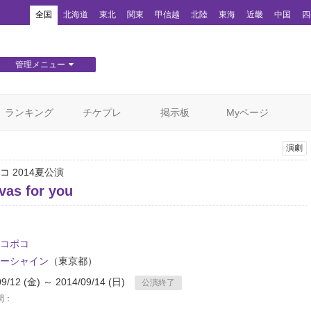
！
全国
北海道
東北
関東
甲信越
北陸
東海
近畿
中国
四
管理メニュー
団体WEBサイト管理
顧客管理
ランキング
チケプレ
掲示板
Myページ
演劇
 2014夏公演
vas for you
コポコ
ーシャイン
（東京都）
09/12 (金) ～ 2014/09/14 (日)
公演終了
間：