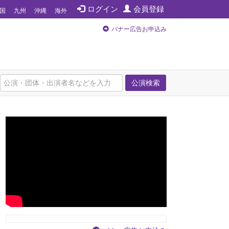
ログイン
会員登録
国
九州
沖縄
海外
バナー広告お申込み
公演検索