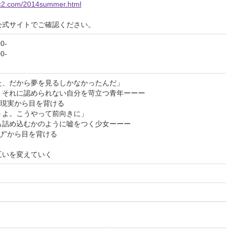
.fc2.com/2014summer.html
公式サイトでご確認ください。
00-
00-
た、だから夢を見るしかなかったんだ」
、それに認められない自分を苛立つ青年ーーー
”現実から目を背ける
うよ。こうやって前向きに」
も詰め込むかのように嘘をつく少女ーーー
び”から目を背ける
互いを変えていく