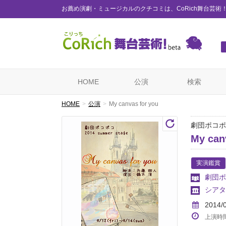
お薦め演劇・ミュージカルのクチコミは、CoRich舞台芸術
HOME
公演
検索
HOME
公演
My canvas for you
劇団ポコポコ
My can
実演鑑賞
劇団ポ
シアタ
2014/
上演時