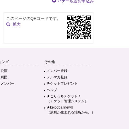
バナー広告お申込み
このページのQRコードです。
拡大
キング
その他
目公演
メンバー登録
目劇団
メルマガ登録
目メンバー
チケットプレゼント
ヘルプ
★こりっちチケット！
（チケット管理システム）
★keicoba [new!]
（演劇が生まれる場所から。）