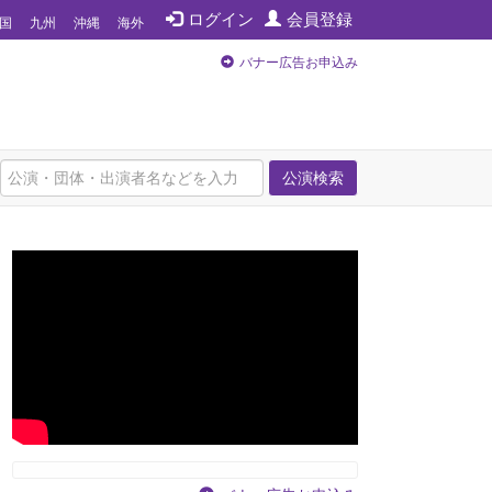
ログイン
会員登録
国
九州
沖縄
海外
バナー広告お申込み
公演検索