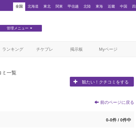
！
全国
北海道
東北
関東
甲信越
北陸
東海
近畿
中国
四
管理メニュー
団体WEBサイト管理
顧客管理
ランキング
チケプレ
掲示板
Myページ
コミ一覧
観たい！クチコミをする
前のページに戻る
0-0件 / 0件中