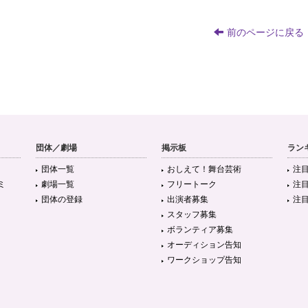
前のページに戻る
団体／劇場
掲示板
ラン
団体一覧
おしえて！舞台芸術
注
ミ
劇場一覧
フリートーク
注
団体の登録
出演者募集
注
スタッフ募集
ボランティア募集
オーディション告知
ワークショップ告知