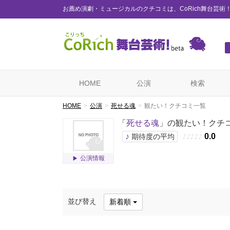
お薦め演劇・ミュージカルのクチコミは、CoRich舞台芸術
HOME
公演
検索
HOME
公演
死せる魂
観たい！クチコミ一覧
「
死せる魂
」の観たい！クチ
♪
0.0
期待度の平均
♪
♪
♪
♪
♪
公演情報
並び替え
新着順