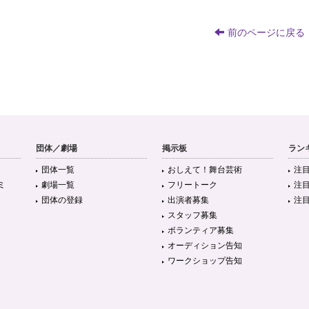
前のページに戻る
団体／劇場
掲示板
ラン
団体一覧
おしえて！舞台芸術
注
ミ
劇場一覧
フリートーク
注
団体の登録
出演者募集
注
スタッフ募集
ボランティア募集
オーディション告知
ワークショップ告知