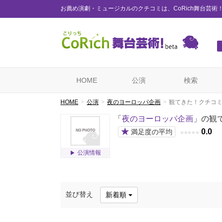
お薦め演劇・ミュージカルのクチコミは、CoRich舞台芸術
HOME
公演
検索
HOME
公演
夜のヨーロッパ企画
観てきた！クチコ
「
夜のヨーロッパ企画
」の観
★
0.0
満足度の平均
★
★
★
★
★
公演情報
並び替え
新着順