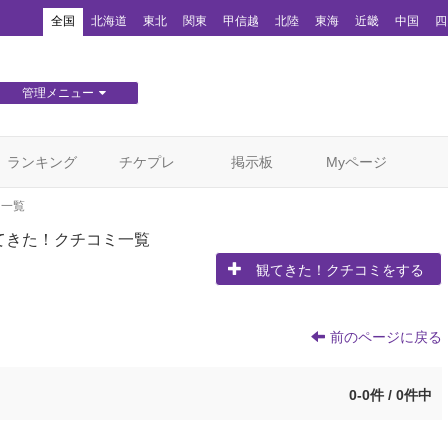
！
全国
北海道
東北
関東
甲信越
北陸
東海
近畿
中国
四
管理メニュー
団体WEBサイト管理
顧客管理
ランキング
チケプレ
掲示板
Myページ
ミ一覧
てきた！クチコミ一覧
観てきた！クチコミをする
前のページに戻る
0-0件 / 0件中