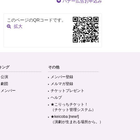
バナー広告お申込み
このページのQRコードです。
拡大
キング
その他
目公演
メンバー登録
目劇団
メルマガ登録
目メンバー
チケットプレゼント
ヘルプ
★こりっちチケット！
（チケット管理システム）
★keicoba [new!]
（演劇が生まれる場所から。）