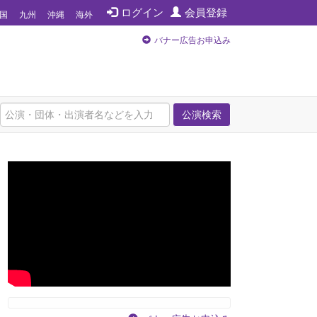
ログイン
会員登録
国
九州
沖縄
海外
バナー広告お申込み
公演検索