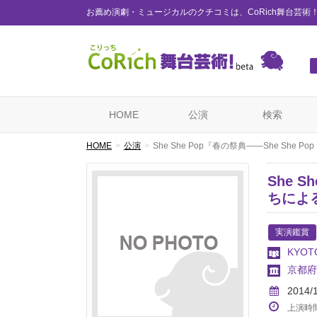
お薦め演劇・ミュージカルのクチコミは、CoRich舞台芸術
HOME
公演
検索
HOME
公演
She She Pop『春の祭典——She She 
She 
ちによ
実演鑑賞
KYOT
京都府
2014/
上演時