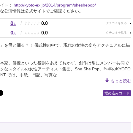
サイト：
http://kyoto-ex.jp/2014/program/sheshepop/
な公演情報は公式サイトでご確認ください。
0
♪
♪
♪
♪
♪
/
0.0
人
0
★
★
★
★
★
/
0.0
人
」を母と踊る？！ 儀式性の中で、現代の女性の姿をアクチュアルに描
本家、俳優といった役割をあえておかず、創作は常にメンバー共同で
クなスタイルの女性アーティスト集団、She She Pop。昨年のKYOTO
MENT では、手紙、日記、写真な...
もっと読む
埋め込みコード