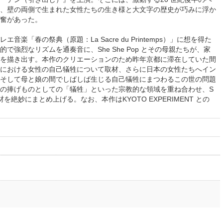
、壁の両側で生まれた女性たちの生き様と大文字の歴史が巧みに浮か
奮があった。
楽「春の祭典（原題：La Sacre du Printemps）」に想を得た
で強烈なリズムを通奏音に、She She Pop とその母親たちが、家
を描き出す。本作のクリエーションのため昨年京都に滞在していた間
における女性の自己犠牲について取材、さらに日本の女性たちへイン
そして母と娘の間でしばしば生じる自己犠牲にまつわるこの世の問題
の捧げものとしての「犠牲」といった宗教的な領域を重ね合わせ、S
だ素材を絶妙にまとめ上げる。なお、本作はKYOTO EXPERIMENT との