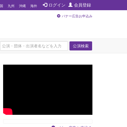
ログイン
会員登録
国
九州
沖縄
海外
バナー広告お申込み
公演検索