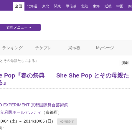
！
全国
北海道
東北
関東
甲信越
北陸
東海
近畿
中国
四
管理メニュー
団体WEBサイト管理
顧客管理
ランキング
チケプレ
掲示板
Myページ
Pop とその母親たちによる』
演劇
She Pop『春の祭典——She She Pop とその母親た
る』
O EXPERIMENT 京都国際舞台芸術祭
立府民ホールアルティ
（京都府）
10/04 (土) ～ 2014/10/05 (日)
公演終了
間：