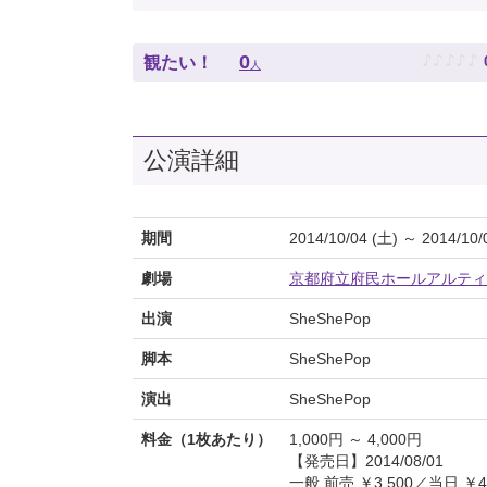
♪
♪
♪
♪
♪
0
観たい！
人
公演詳細
期間
2014/10/04 (土) ～ 2014/10/
劇場
京都府立府民ホールアルティ
出演
SheShePop
脚本
SheShePop
演出
SheShePop
料金（1枚あたり）
1,000円 ～ 4,000円
【発売日】2014/08/01
一般 前売 ￥3,500／当日 ￥4,