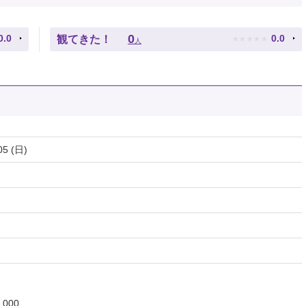
★
★
★
★
★
0
0.0
0.0
観てきた！
人
05 (日)
000