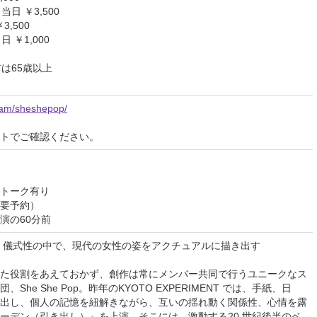
当日 ￥3,500
3,500
 ￥1,000
は65歳以上
gram/sheshepop/
イトでご確認ください。
トーク有り
要予約）
演の60分前
 儀式性の中で、現代の女性の姿をアクチュアルに描き出す
た役割をあえておかず、創作は常にメンバー共同で行うユニークなス
he She Pop。昨年のKYOTO EXPERIMENT では、手紙、日
出し、個人の記憶を紐解きながら、互いの揺れ動く関係性、心情を露
ーデン（引き出し）』を上演。そこには、激動する20 世紀後半のベ