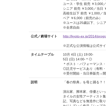
ユース・学生 前売 ￥3,000／
シニア 前売 ￥3,000／当日 ￥
高校生以下 前売 ￥1,000／当日
ペア ￥6,000（前売のみ）
※ユースは25歳以下、シニア
※全席自由
公式／劇場サイト
http://kyoto-ex.jp/2014/pro
※正式な公演情報は公式サ
タイムテーブル
10月 4日 (土) 19:00-
5日 (日) 14:00-＊◎
＊ポスト・パフォーマンス・
◎託児サービスあり（有料・
※受付開始・当日券販売→開
説明
「春の祭典」を母と踊る？！
演出家、脚本家、俳優といっ
タイルの女性アーティスト集団、S
記、写真などを無造作に取り
わにしていく作品『シュプラ