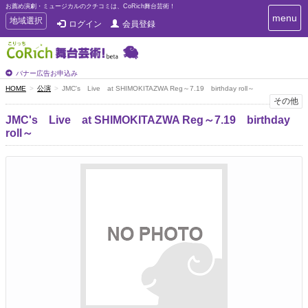
お薦め演劇・ミュージカルのクチコミは、CoRich舞台芸術！
T
menu
T
地域選択
ログイン
会員登録
o
o
g
g
g
g
l
l
バナー広告お申込み
e
e
HOME
公演
JMC's Live at SHIMOKITAZWA Reg～7.19 birthday roll～
n
n
その他
a
a
v
JMC's Live at SHIMOKITAZWA Reg～7.19 birthday
i
v
roll～
g
i
a
g
t
a
i
t
o
n
i
o
n