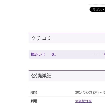
クチコミ
♪
♪
♪
♪
♪
0
観たい！
人
公演詳細
期間
2014/07/03 (木) ～ 
劇場
大阪松竹座