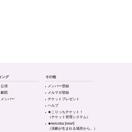
キング
その他
目公演
メンバー登録
目劇団
メルマガ登録
目メンバー
チケットプレゼント
ヘルプ
★こりっちチケット！
（チケット管理システム）
★keicoba [new!]
（演劇が生まれる場所から。）