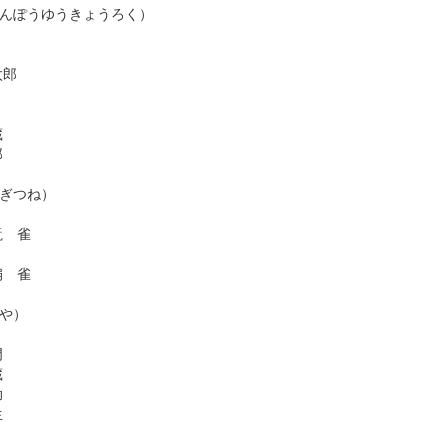
んぽうゆうきょうろく）
太郎
蔵
郎
ぎつね）
翫 雀
扇 雀
や）
門
蔵
助
生