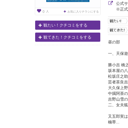
公式
※正式
人
0
お気に入りチラシにする
観たい！クチコミをする
観てきた！クチコミをする
昼の部
一、天保遊
勝小吉 橋
坂本屋の八
松坂庄之助
芸者茶良吉
大久保上野
中臈阿茶の
吉野山雪の
二、女夫狐
又五郎実は
楠帯...