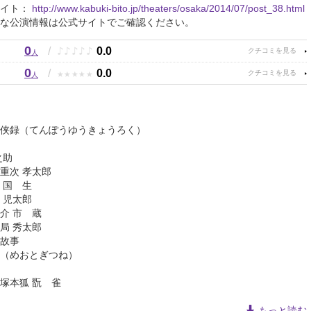
サイト：
http://www.kabuki-bito.jp/theaters/osaka/2014/07/post_38.html
な公演情報は公式サイトでご確認ください。
0
♪
♪
♪
♪
♪
/
0.0
人
0
★
★
★
★
★
/
0.0
人
侠録（てんぽうゆうきょうろく）
之助
重次 孝太郎
 国 生
 児太郎
介 市 蔵
局 秀太郎
故事
（めおとぎつね）
塚本狐 翫 雀
もっと読む