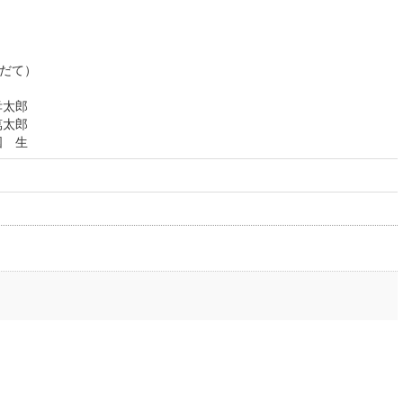
だて）
孝太郎
萬太郎
国 生