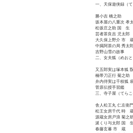
一、天保遊侠録（て
勝小吉 橋之助
坂本屋の八重次 孝
松坂庄之助 国 生
芸者茶良吉 児太郎
大久保上野介 市 
中臈阿茶の局 秀太
吉野山雪の故事
二、女夫狐（めおと
又五郎実は塚本狐 
楠帯刀正行 菊之助
弁内侍実は千枝狐 
菅原伝授手習鑑
三、寺子屋（てらこ
舎人松王丸 仁左衛
松王女房千代 時 
源蔵女房戸浪 菊之
涎くり与太郎 国 
春藤玄蕃 市 蔵