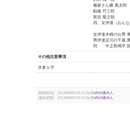
噺家さん蝶 萬太郎
勘蔵 竹三郎
新吉 菊之助
四、女伊達（おんな
女伊達木崎のお秀 
男伊達淀川の千蔵 
同 中之島鳴平 
その他注意事項
スタッフ
[情報提供] 2014/06/09 05:22 by
CoRich案内人
[最終更新] 2014/06/09 05:22 by
CoRich案内人