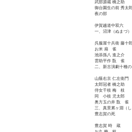
武部源蔵 橋之助
御台園生の前 秀太
夜の部
伊賀越道中双六
一、沼津（ぬまづ）
呉服屋十兵衛 藤十
お米 扇 雀
池添孫八 進之介
雲助平作 翫 雀
二、新古演劇十種の
山蔭右京 仁左衛門
太郎冠者 橋之助
侍女千枝 梅 枝
同 小枝 児太郎
奥方玉の井 翫 雀
三、真景累ヶ淵（し
豊志賀の死
豊志賀 時 蔵
お久 梅 枝