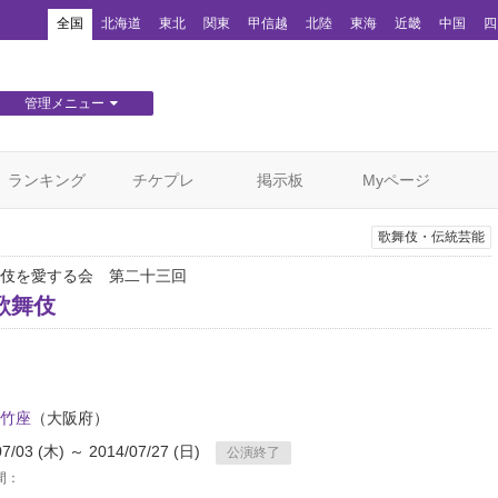
！
全国
北海道
東北
関東
甲信越
北陸
東海
近畿
中国
四
管理メニュー
団体WEBサイト管理
顧客管理
ランキング
チケプレ
掲示板
Myページ
歌舞伎・伝統芸能
伎を愛する会 第二十三回
歌舞伎
竹座
（大阪府）
07/03 (木) ～ 2014/07/27 (日)
公演終了
間：