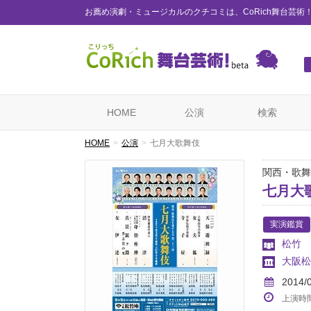
お薦め演劇・ミュージカルのクチコミは、CoRich舞台芸術
HOME
公演
検索
HOME
公演
七月大歌舞伎
関西・歌舞
七月大
実演鑑賞
松竹
大阪松
2014/
上演時