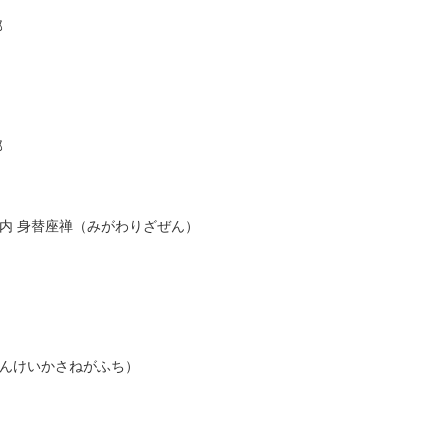
郎
郎
内 身替座禅（みがわりざぜん）
んけいかさねがふち）