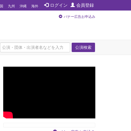
ログイン
会員登録
国
九州
沖縄
海外
バナー広告お申込み
公演検索