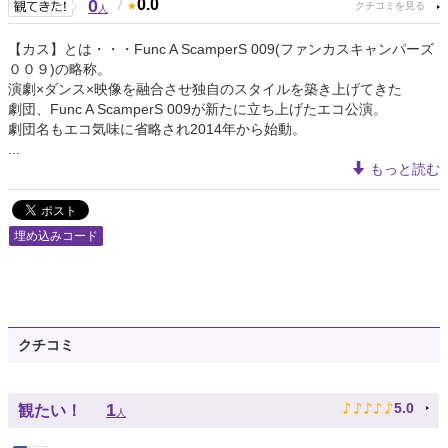
0
/
0.0
人
【カス】とは・・・Func A ScamperS 009(ファンカスキャンパーズ
００９)の略称。
演劇×ダンス×映像を融合させ独自のスタイルを築き上げてきた
劇団、Func A ScamperS 009が新たに立ち上げたエコ公演。
劇団名もエコ気味に省略され2014年から始動。
...
もっと読む
埋め込みコード
クチコミ
♪
♪
♪
♪
♪
1
5.0
観たい！
人