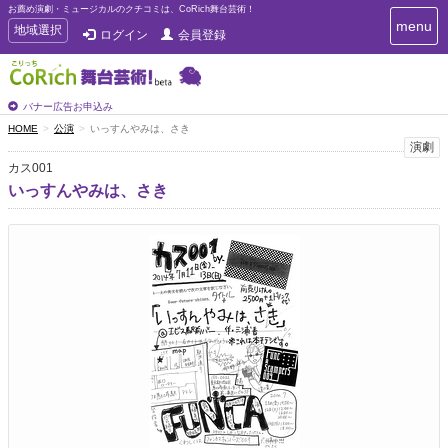
お薦め演劇・ミュージカルのクチコミは、CoRich舞台芸術！
T
menu
T
地域選択
ログイン
会員登録
o
o
g
g
g
g
l
l
バナー広告お申込み
e
e
HOME
公演
いっすんやみは、さき
n
n
演劇
a
a
v
カス001
i
v
いっすんやみは、さき
g
i
a
g
t
a
i
t
o
n
i
o
n