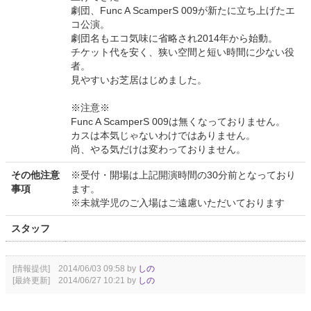
劇団、Func A ScamperS 009が新たに立ち上げたエ
コ公演。
劇団名もエコ気味に省略され2014年から始動。
チケット代を安く、狭い空間と短い時間に少ない役
者。
見やすいお芝居はじめました。
※注意※
Func A ScamperS 009は無くなっておりません。
カスは本気じゃないわけではありません。
尚、やる気だけは変わっておりません。
その他注意
※受付・開場は上記開演時間の30分前となっており
事項
ます。
※未就学児のご入場はご遠慮いただいております
スタッフ
[情報提供] 2014/06/03 09:58 by
しの
[最終更新] 2014/06/27 10:21 by
しの