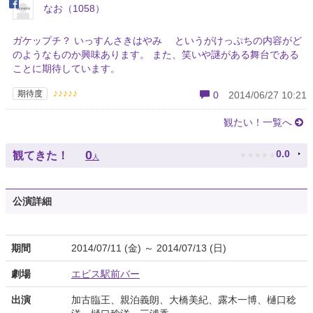
なお（1058）
ガケップチ？ いっすんさきはやみ というがけっぷちの内容がど
のようなものか興味あります。 また、笑いや謎がある舞台である
ことに期待しています。
♪♪♪♪♪
期待度
0
2014/06/27 10:21
観たい！一覧へ
★
★
★
★
★
0
0.0
観てきた！
人
公演詳細
期間
2014/07/11 (金) ～ 2014/07/13 (日)
劇場
エビス駅前バー
出演
加古臨王、親泊義朗、大橋美紀、露木一博、樋口稔