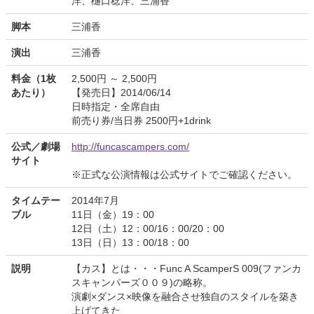
洋、樋口稔洋、三浦香
脚本
三浦香
演出
三浦香
料金（1枚
2,500円 ～ 2,500円
あたり）
【発売日】2014/06/14
日時指定・全席自由
前売り券/当日券 2500円+1drink
公式／劇場
http://funcascampers.com/
サイト
※正式な公演情報は公式サイトでご確認ください。
タイムテー
2014年7月
ブル
11日（金）19：00
12日（土）12：00/16：00/20：00
13日（日）13：00/18：00
説明
【カス】とは・・・Func A ScamperS 009(ファンカ
スキャンパーズ００９)の略称。
演劇×ダンス×映像を融合させ独自のスタイルを築き
上げてきた