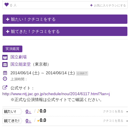
人
0
お気に入りチラシにする
観たい！クチコミをする
観てきた！クチコミをする
実演鑑賞
国立劇場
国立能楽堂
（東京都）
2014/06/14 (土) ～ 2014/06/14 (土)
公演終了
上演時間：
公式サイト：
http://www.ntj.jac.go.jp/schedule/nou/2014/6117.html?lan=j
※正式な公演情報は公式サイトでご確認ください。
0
/
0.0
人
0
/
0.0
人