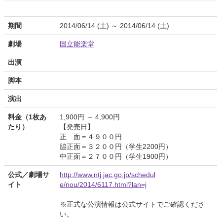
期間
2014/06/14 (土) ～ 2014/06/14 (土)
劇場
国立能楽堂
出演
脚本
演出
料金（1枚あ
1,900円 ～ 4,900円
たり）
【発売日】
正 面＝４９００円
脇正面＝３２００円（学生2200円）
中正面＝２７００円（学生1900円）
公式／劇場サ
http://www.ntj.jac.go.jp/schedul
イト
e/nou/2014/6117.html?lan=j
※正式な公演情報は公式サイトでご確認くださ
い。