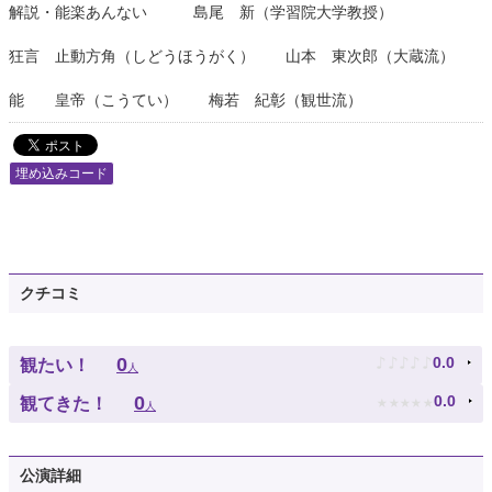
解説・能楽あんない 島尾 新（学習院大学教授）
狂言 止動方角（しどうほうがく） 山本 東次郎（大蔵流）
能 皇帝（こうてい） 梅若 紀彰（観世流）
埋め込みコード
クチコミ
♪
♪
♪
♪
♪
0
0.0
観たい！
人
★
★
★
★
★
0
0.0
観てきた！
人
公演詳細