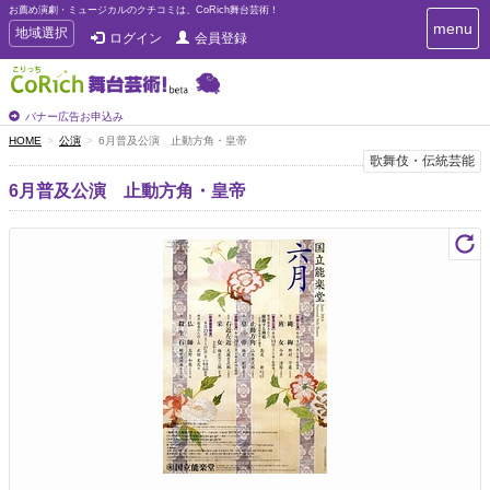
お薦め演劇・ミュージカルのクチコミは、CoRich舞台芸術！
T
menu
T
地域選択
ログイン
会員登録
o
o
g
g
g
g
l
l
バナー広告お申込み
e
e
HOME
公演
6月普及公演 止動方角・皇帝
n
n
歌舞伎・伝統芸能
a
a
v
6月普及公演 止動方角・皇帝
i
v
g
i
a
g
t
a
i
t
o
n
i
o
n