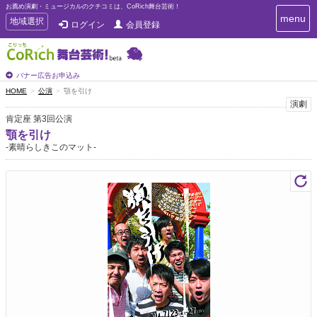
お薦め演劇・ミュージカルのクチコミは、CoRich舞台芸術！
T
menu
T
地域選択
ログイン
会員登録
o
o
g
g
g
g
l
l
バナー広告お申込み
e
e
HOME
公演
顎を引け
n
n
演劇
a
a
v
肯定座 第3回公演
i
v
顎を引け
g
i
-素晴らしきこのマット-
a
g
t
a
i
t
o
n
i
o
n