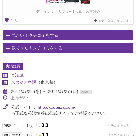
デザイン：ナカマリ+【写真】宮本雅通
人
0
お気に入りチラシにする
観たい！クチコミをする
観てきた！クチコミをする
実演鑑賞
肯定座
スタジオ空洞
（東京都）
2014/07/23 (水) ～ 2014/07/27 (日)
公演終了
上演時間：
公式サイト：
http://kouteiza.com/
※正式な公演情報は公式サイトでご確認ください。
0
/
0.0
人
0
/
0.0