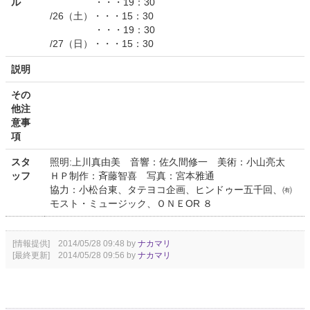
ル
・・・19：30
/26（土）・・・15：30
・・・19：30
/27（日）・・・15：30
説明
その
他注
意事
項
スタ
照明:上川真由美 音響：佐久間修一 美術：小山亮太
ッフ
ＨＰ制作：斉藤智喜 写真：宮本雅通
協力：小松台東、タテヨコ企画、ヒンドゥー五千回、㈲
モスト・ミュージック、ＯＮＥOR ８
[情報提供] 2014/05/28 09:48 by
ナカマリ
[最終更新] 2014/05/28 09:56 by
ナカマリ