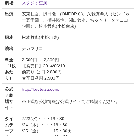
劇場
スタジオ空洞
出演
安東桂吾、恩田隆一(ONEOR８)、久我真希人（ヒンドゥ
ー五千回）、櫻井拓也、関口敦史、ちゅうり（タテヨコ
企画）、松本哲也(小松台東)
脚本
松本哲也(小松台東)
演出
ナカマリコ
料金
2,500円 ～ 2,800円
（1枚
【発売日】2014/06/10
あた
前売り･当日 2.800円
り）
★平日昼割 2.500円
公式
http://kouteiza.com/
／劇
場サ
※正式な公演情報は公式サイトでご確認ください。
イト
タイ
7/23(水)・・・19：30
ムテ
/24（木）・・・19：30
ーブ
/25（金）・・・15：30★