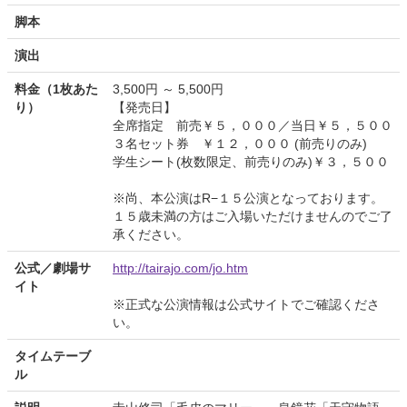
脚本
演出
料金（1枚あた
3,500円 ～ 5,500円
り）
【発売日】
全席指定 前売￥５，０００／当日￥５，５００
３名セット券 ￥１２，０００ (前売りのみ)
学生シート(枚数限定、前売りのみ)￥３，５００
※尚、本公演はR−１５公演となっております。
１５歳未満の方はご入場いただけませんのでご了
承ください。
公式／劇場サ
http://tairajo.com/jo.htm
イト
※正式な公演情報は公式サイトでご確認くださ
い。
タイムテーブ
ル