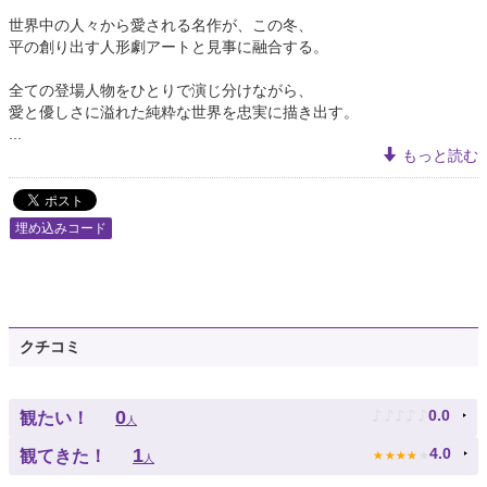
世界中の人々から愛される名作が、この冬、
平の創り出す人形劇アートと見事に融合する。
全ての登場人物をひとりで演じ分けながら、
愛と優しさに溢れた純粋な世界を忠実に描き出す。
...
もっと読む
埋め込みコード
クチコミ
♪
♪
♪
♪
♪
0
0.0
観たい！
人
★
★
★
★
★
1
4.0
観てきた！
人