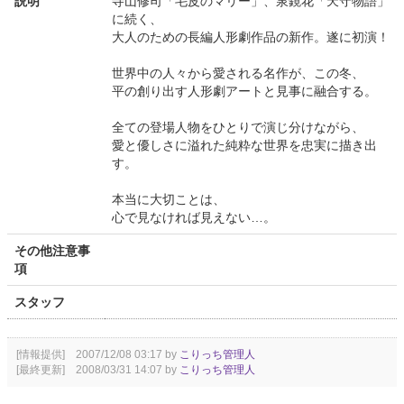
説明
寺山修司「毛皮のマリー」、泉鏡花「天守物語」
に続く、
大人のための長編人形劇作品の新作。遂に初演！
世界中の人々から愛される名作が、この冬、
平の創り出す人形劇アートと見事に融合する。
全ての登場人物をひとりで演じ分けながら、
愛と優しさに溢れた純粋な世界を忠実に描き出
す。
本当に大切ことは、
心で見なければ見えない…。
その他注意事
項
スタッフ
[情報提供] 2007/12/08 03:17 by
こりっち管理人
[最終更新] 2008/03/31 14:07 by
こりっち管理人