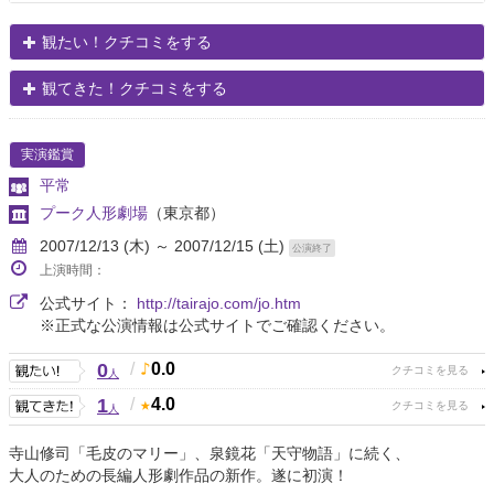
観たい！クチコミをする
観てきた！クチコミをする
実演鑑賞
平常
プーク人形劇場
（東京都）
2007/12/13 (木) ～ 2007/12/15 (土)
公演終了
上演時間：
公式サイト：
http://tairajo.com/jo.htm
※正式な公演情報は公式サイトでご確認ください。
0
/
0.0
人
1
/
4.0
人
寺山修司「毛皮のマリー」、泉鏡花「天守物語」に続く、
大人のための長編人形劇作品の新作。遂に初演！