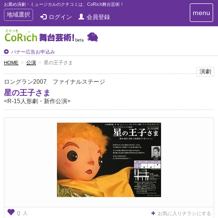
お薦め演劇・ミュージカルのクチコミは、CoRich舞台芸術！
T
menu
T
地域選択
ログイン
会員登録
o
o
g
g
g
g
l
l
バナー広告お申込み
e
e
HOME
公演
星の王子さま
n
n
演劇
a
a
v
ロングラン2007 ファイナルステージ
i
v
星の王子さま
g
i
<R-15人形劇・新作公演>
a
g
t
a
i
t
o
n
i
o
n
人
0
お気に入りチラシにする