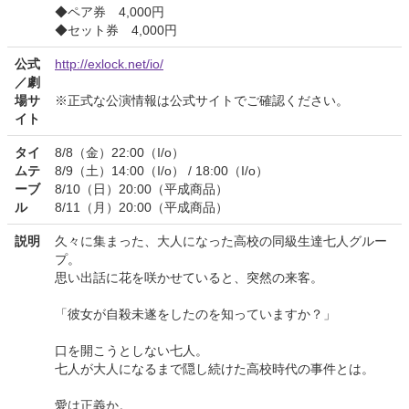
◆ペア券 4,000円
◆セット券 4,000円
公式
http://exlock.net/io/
／劇
場サ
※正式な公演情報は公式サイトでご確認ください。
イト
タイ
8/8（金）22:00（I/o）
ムテ
8/9（土）14:00（I/o） / 18:00（I/o）
ーブ
8/10（日）20:00（平成商品）
ル
8/11（月）20:00（平成商品）
説明
久々に集まった、大人になった高校の同級生達七人グルー
プ。
思い出話に花を咲かせていると、突然の来客。
「彼女が自殺未遂をしたのを知っていますか？」
口を開こうとしない七人。
七人が大人になるまで隠し続けた高校時代の事件とは。
愛は正義か。