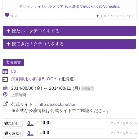
デザイン：
イシハラノリアキ/三浦タマ/nupkirlidzo/ygnealris.
人
0
お気に入りチラシにする
観たい！クチコミをする
観てきた！クチコミをする
実演鑑賞
I/o
演劇専用小劇場BLOCH
（北海道）
2014/08/08 (金) ～ 2014/08/11 (月)
公演終了
上演時間：
公式サイト：
http://exlock.net/io/
※正式な公演情報は公式サイトでご確認ください。
0
/
0.0
人
0
/
0.0
人