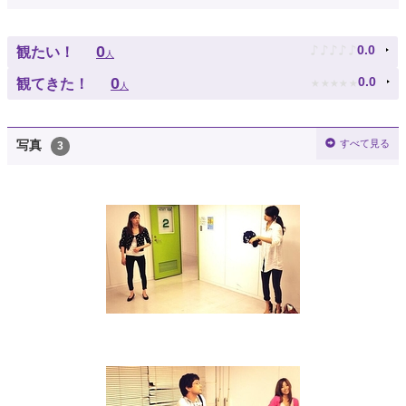
♪
♪
♪
♪
♪
0
0.0
観たい！
人
★
★
★
★
★
0
0.0
観てきた！
人
すべて見る
写真
3