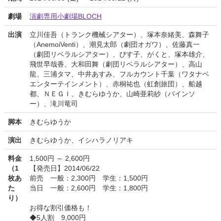
劇場
演劇専用小劇場BLOCH
出演
立川佳吾（トランク機械シアター）、塚本奈緒美、森舞子
（AnemoiVenti）、潮見太郎（劇団オガワ）、佐藤真一
（劇団リベラルシアター）、びす子、がくと、塚本雄介、
飛世早哉香、大和田舞（劇団リベラルシアター）、高山
龍、三浦タマ、中井あすみ、フルカウント千葉（ワタナベ
エンターテインメント）、赤桐祐也（虹創旅団）、船越
都、ＮＥＧＩ、きむらゆうか、山崎亜莉紗（パインソ
ー）、滝川竜司
脚本
きむらゆうか
演出
きむらゆうか、イシハラノリアキ
料金
1,500円 ～ 2,600円
（1
【発売日】2014/06/22
枚あ
前売 一般：2,300円 学生：1,500円
た
当日 一般：2,600円 学生：1,800円
り）
お得な割引価格も！
◆5人割 9,000円