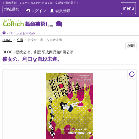
お薦め演劇・ミュージカルのクチコミは、CoRich舞台芸術！
T
menu
T
地域選択
ログイン
会員登録
o
o
g
g
g
g
l
l
バナー広告お申込み
e
e
HOME
公演
彼女の、利口な自殺未遂。
n
n
演劇
a
a
v
BLOCH提携公演、劇団平成商品第8回公演
i
v
彼女の、利口な自殺未遂。
g
i
a
g
t
a
i
t
o
n
i
o
n